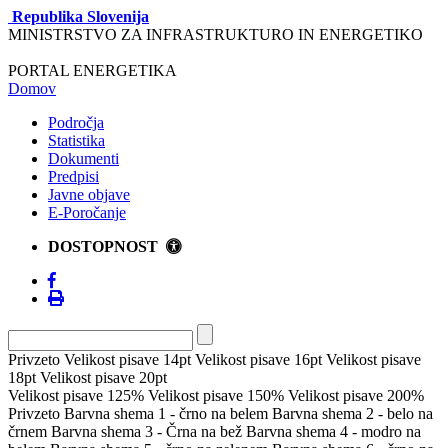
Republika Slovenija
MINISTRSTVO ZA INFRASTRUKTURO IN ENERGETIKO
PORTAL ENERGETIKA
Domov
Področja
Statistika
Dokumenti
Predpisi
Javne objave
E-Poročanje
DOSTOPNOST
Privzeto
Velikost pisave 14pt
Velikost pisave 16pt
Velikost pisave
18pt
Velikost pisave 20pt
Velikost pisave 125%
Velikost pisave 150%
Velikost pisave 200%
Privzeto
Barvna shema 1 - črno na belem
Barvna shema 2 - belo na
črnem
Barvna shema 3 - Črna na bež
Barvna shema 4 - modro na