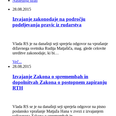
Naslednja stran
28.08.2015
Izvajanje zakonodaje na področju
podeljevanja pravic iz rudarstva
Vlada RS je na današnji seji sprejela odgovor na vprašanje
državnega svetnika Rudija Matjašiča, mag. glede celovite
ureditve zakonodaje, ki bi…
Več...
28.08.2015
Izvajanje Zakona o spremembah in
dopolnitvah Zakona o postopnem zapiranju
RTH
Vlada RS se je na današnji seji sprejela odgovor na pisno
poslansko vprašanje Matjaža Hana v zvezi z izvajanjem
veljavnega Zakona o spremembah in…