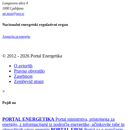
Langusova ulica 4
1000 Ljubljana
gp.mzie
@
gov
.
si
Nacionalni energetski regulativni organ
Agencija za energijo
© 2012 - 2026 Portal Energetika
O avtorjih
Pravno obvestilo
Zasebnost
Zemljevid strani
×
Pojdi na
PORTAL ENERGETIKA
Portal ministrstva, pristojnega za
energijo, z informacijami iz področja energetike, učinkovite rabe in
obnovljivih virov energije
PORTAL EPOS
Portal za e-poročanje