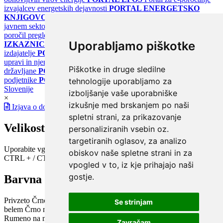
izvajalcev energetskih dejavnosti
PORTAL ENERGETSKO
KNJIGOVODSTVO
Portal za poročanje o upravljanju z energijo v
javnem sektorju
PORTAL KLIMATSKI SISTEMI
Register
poročil pregledov klimatskih sistemov
PORTAL ENERGETSKE
Uporabljamo piškotke
IZKAZNICE
Register energetskih izkaznic - za izdelovalce in
izdajatelje
PORTAL GOV.SI
Osrednje spletno mesto o državni
upravi in njenih storitvah
PORTAL eUPRAVA
Državni portal za
Piškotke in druge sledilne
državljane
PORTAL SPOT
Državni portal za podjetja in
podjetnike
PORTAL OPSI
Državni portal odprtih podatkov
tehnologije uporabljamo za
Slovenije
izboljšanje vaše uporabniške
×
izkušnje med brskanjem po naši
Izjava o dostopnosti
spletni strani, za prikazovanje
Velikost pisave
personaliziranih vsebin oz.
targetiranih oglasov, za analizo
Uporabite vgrajeno funkcijo brskalnika
obiskov naše spletne strani in za
CTRL + / CTRL -
vpogled v to, iz kje prihajajo naši
gostje.
Barvna shema
Privzeto
Črno na belem
Belo na črnem
Črno na bež
Modro na
Se strinjam
belem
Črno na zelenem
Črno na rumenem
Modro na rumenem
Rumeno na modrem
Turkizno na črnem
Črno na vijoličnem
Zavračam