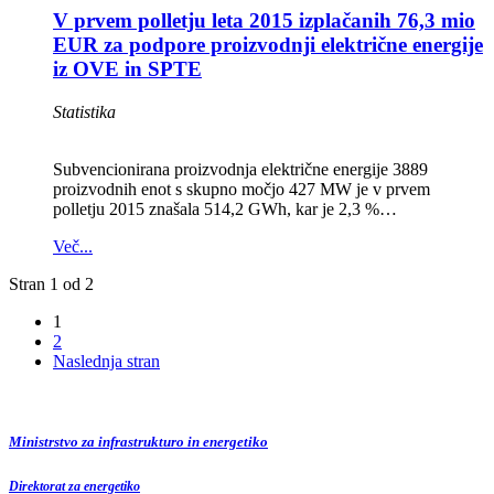
V prvem polletju leta 2015 izplačanih 76,3 mio
EUR za podpore proizvodnji električne energije
iz OVE in SPTE
Statistika
Subvencionirana proizvodnja električne energije 3889
proizvodnih enot s skupno močjo 427 MW je v prvem
polletju 2015 znašala 514,2 GWh, kar je 2,3 %…
Več...
Stran 1 od 2
1
2
Naslednja stran
Ministrstvo za infrastrukturo in energetiko
Direktorat za energetiko