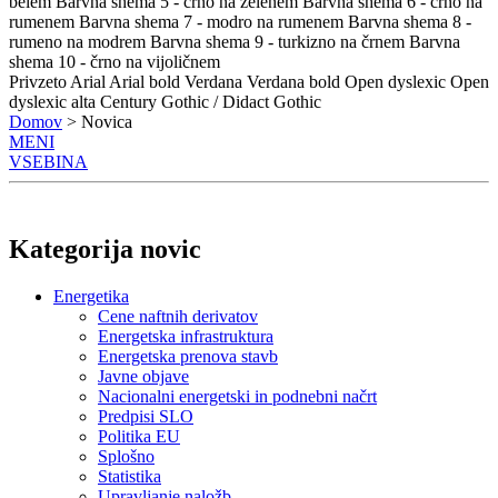
belem
Barvna shema 5 - črno na zelenem
Barvna shema 6 - črno na
rumenem
Barvna shema 7 - modro na rumenem
Barvna shema 8 -
rumeno na modrem
Barvna shema 9 - turkizno na črnem
Barvna
shema 10 - črno na vijoličnem
Privzeto
Arial
Arial bold
Verdana
Verdana bold
Open dyslexic
Open
dyslexic alta
Century Gothic / Didact Gothic
Domov
> Novica
MENI
VSEBINA
Kategorija novic
Energetika
Cene naftnih derivatov
Energetska infrastruktura
Energetska prenova stavb
Javne objave
Nacionalni energetski in podnebni načrt
Predpisi SLO
Politika EU
Splošno
Statistika
Upravljanje naložb