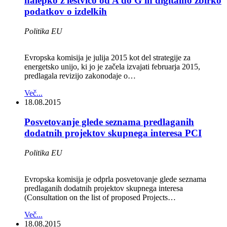
nalepko z lestvico od A do G in digitalno zbirko
podatkov o izdelkih
Politika EU
Evropska komisija je julija 2015 kot del strategije za
energetsko unijo, ki jo je začela izvajati februarja 2015,
predlagala revizijo zakonodaje o…
Več...
18.08.2015
Posvetovanje glede seznama predlaganih
dodatnih projektov skupnega interesa PCI
Politika EU
Evropska komisija je odprla posvetovanje glede seznama
predlaganih dodatnih projektov skupnega interesa
(Consultation on the list of proposed Projects…
Več...
18.08.2015