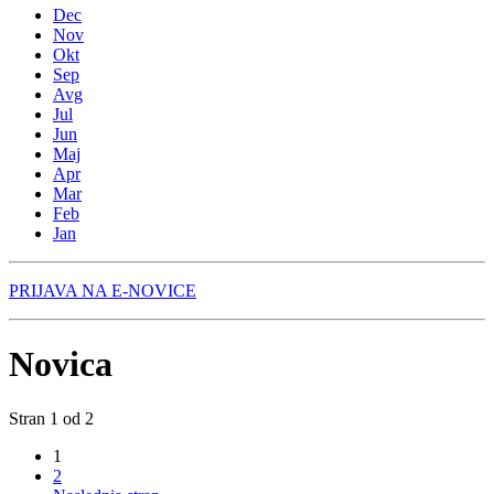
Dec
Nov
Okt
Sep
Avg
Jul
Jun
Maj
Apr
Mar
Feb
Jan
PRIJAVA NA E-NOVICE
Novica
Stran 1 od 2
1
2