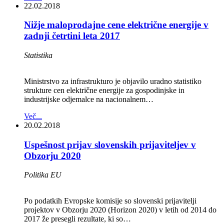
22.02.2018
Nižje maloprodajne cene električne energije v
zadnji četrtini leta 2017
Statistika
Ministrstvo za infrastrukturo je objavilo uradno statistiko
strukture cen električne energije za gospodinjske in
industrijske odjemalce na nacionalnem…
Več...
20.02.2018
Uspešnost prijav slovenskih prijaviteljev v
Obzorju 2020
Politika EU
Po podatkih Evropske komisije so slovenski prijavitelji
projektov v Obzorju 2020 (Horizon 2020) v letih od 2014 do
2017 že presegli rezultate, ki so…