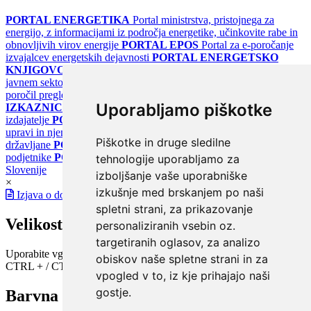
PORTAL ENERGETIKA
Portal ministrstva, pristojnega za
energijo, z informacijami iz področja energetike, učinkovite rabe in
obnovljivih virov energije
PORTAL EPOS
Portal za e-poročanje
izvajalcev energetskih dejavnosti
PORTAL ENERGETSKO
KNJIGOVODSTVO
Portal za poročanje o upravljanju z energijo v
javnem sektorju
PORTAL KLIMATSKI SISTEMI
Register
poročil pregledov klimatskih sistemov
PORTAL ENERGETSKE
Uporabljamo piškotke
IZKAZNICE
Register energetskih izkaznic - za izdelovalce in
izdajatelje
PORTAL GOV.SI
Osrednje spletno mesto o državni
upravi in njenih storitvah
PORTAL eUPRAVA
Državni portal za
Piškotke in druge sledilne
državljane
PORTAL SPOT
Državni portal za podjetja in
podjetnike
PORTAL OPSI
Državni portal odprtih podatkov
tehnologije uporabljamo za
Slovenije
izboljšanje vaše uporabniške
×
izkušnje med brskanjem po naši
Izjava o dostopnosti
spletni strani, za prikazovanje
Velikost pisave
personaliziranih vsebin oz.
targetiranih oglasov, za analizo
Uporabite vgrajeno funkcijo brskalnika
obiskov naše spletne strani in za
CTRL + / CTRL -
vpogled v to, iz kje prihajajo naši
gostje.
Barvna shema