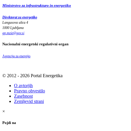
Ministrstvo za infrastrukturo in energetiko
Direktorat za energetiko
Langusova ulica 4
1000 Ljubljana
gp.mzie
@
gov
.
si
Nacionalni energetski regulativni organ
Agencija za energijo
© 2012 - 2026 Portal Energetika
O avtorjih
Pravno obvestilo
Zasebnost
Zemljevid strani
×
Pojdi na