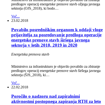
predlogov operacij energetske prenove stavb ožjega javnega
sektorja (OJS_2018), ki bodo…
Več...
23.02.2018
Povabilo posredniškim organom k oddaji vloge
prijavitelja za posredovanje predloga operacije
energetske prenove stavb širšega javnega
sektorja v letih 2018, 2019 in 2020
Energetska prenova stavb
Ministrstvo za infrastrukturo je objavilo povabilo za zbiranje
predlogov operacij energetske prenove stavb širšega javnega
sektorja (ŠJS_2018), ki…
Več...
22.02.2018
Poročilo o nadzoru nad zapiralnimi
aktivnostmi postopnega zapiranja RTH za leto