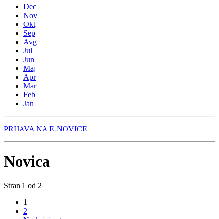
Dec
Nov
Okt
Sep
Avg
Jul
Jun
Maj
Apr
Mar
Feb
Jan
PRIJAVA NA E-NOVICE
Novica
Stran 1 od 2
1
2