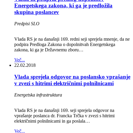
Energetskega zakona, ki ga je predložila
skupina poslancev
Predpisi SLO
Vlada RS je na današnji 169. redni seji sprejela mnenje, da ne
podpira Predloga Zakona o dopolnitvah Energetskega
zakona, ki ga je Državnemu zboru…
Več...
22.02.2018
Vlada sprejela odgovor na poslansko vprašanje
v zvezi s hitrimi električnimi polnilnicami
Energetska infrastruktura
Vlada RS je na današnji 169. seji sprejela odgovor na
vprašanje poslanca dr. Francka Trčka v zvezi s hitrimi
električnimi polnilnicami in ga poslala…
Več...