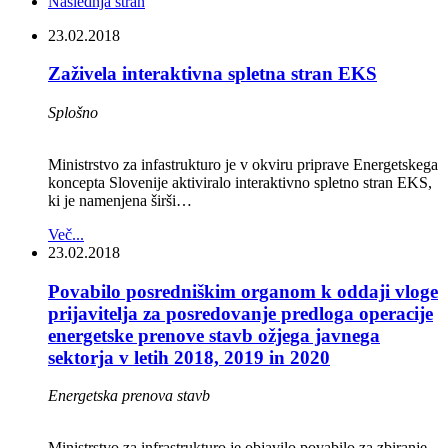
Naslednja stran
23.02.2018
Zaživela interaktivna spletna stran EKS
Splošno
Ministrstvo za infastrukturo je v okviru priprave Energetskega
koncepta Slovenije aktiviralo interaktivno spletno stran EKS,
ki je namenjena širši…
Več...
23.02.2018
Povabilo posredniškim organom k oddaji vloge
prijavitelja za posredovanje predloga operacije
energetske prenove stavb ožjega javnega
sektorja v letih 2018, 2019 in 2020
Energetska prenova stavb
Ministrstvo za infrastrukturo je objavilo povabilo za zbiranje