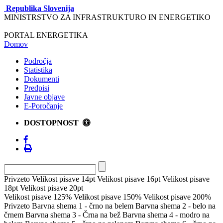
Republika Slovenija
MINISTRSTVO ZA INFRASTRUKTURO IN ENERGETIKO
PORTAL ENERGETIKA
Domov
Področja
Statistika
Dokumenti
Predpisi
Javne objave
E-Poročanje
DOSTOPNOST
Privzeto
Velikost pisave 14pt
Velikost pisave 16pt
Velikost pisave
18pt
Velikost pisave 20pt
Velikost pisave 125%
Velikost pisave 150%
Velikost pisave 200%
Privzeto
Barvna shema 1 - črno na belem
Barvna shema 2 - belo na
črnem
Barvna shema 3 - Črna na bež
Barvna shema 4 - modro na