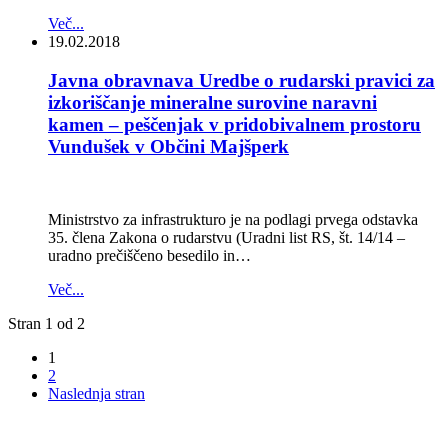
Več...
19.02.2018
Javna obravnava Uredbe o rudarski pravici za
izkoriščanje mineralne surovine naravni
kamen – peščenjak v pridobivalnem prostoru
Vundušek v Občini Majšperk
Ministrstvo za infrastrukturo je na podlagi prvega odstavka
35. člena Zakona o rudarstvu (Uradni list RS, št. 14/14 –
uradno prečiščeno besedilo in…
Več...
Stran 1 od 2
1
2
Naslednja stran