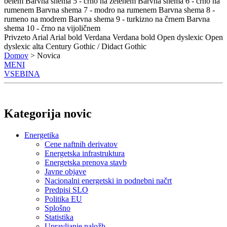
belem
Barvna shema 5 - črno na zelenem
Barvna shema 6 - črno na
rumenem
Barvna shema 7 - modro na rumenem
Barvna shema 8 -
rumeno na modrem
Barvna shema 9 - turkizno na črnem
Barvna
shema 10 - črno na vijoličnem
Privzeto
Arial
Arial bold
Verdana
Verdana bold
Open dyslexic
Open
dyslexic alta
Century Gothic / Didact Gothic
Domov
> Novica
MENI
VSEBINA
Kategorija novic
Energetika
Cene naftnih derivatov
Energetska infrastruktura
Energetska prenova stavb
Javne objave
Nacionalni energetski in podnebni načrt
Predpisi SLO
Politika EU
Splošno
Statistika
Upravljanje naložb