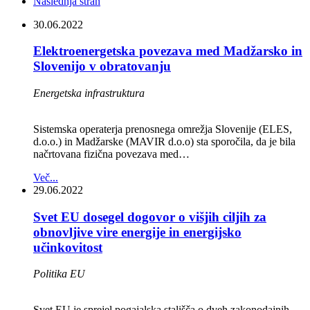
Naslednja stran
30.06.2022
Elektroenergetska povezava med Madžarsko in
Slovenijo v obratovanju
Energetska infrastruktura
Sistemska operaterja prenosnega omrežja Slovenije (ELES,
d.o.o.) in Madžarske (MAVIR d.o.o) sta sporočila, da je bila
načrtovana fizična povezava med…
Več...
29.06.2022
Svet EU dosegel dogovor o višjih ciljih za
obnovljive vire energije in energijsko
učinkovitost
Politika EU
Svet EU je sprejel pogajalska stališča o dveh zakonodajnih