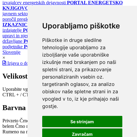
izvajalcev energetskih dejavnosti
PORTAL ENERGETSKO
KNJIGOVODSTVO
Portal za poročanje o upravljanju z energijo v
javnem sektorju
PORTAL KLIMATSKI SISTEMI
Register
poročil pregledov klimatskih sistemov
PORTAL ENERGETSKE
Uporabljamo piškotke
IZKAZNICE
Register energetskih izkaznic - za izdelovalce in
izdajatelje
PORTAL GOV.SI
Osrednje spletno mesto o državni
upravi in njenih storitvah
PORTAL eUPRAVA
Državni portal za
Piškotke in druge sledilne
državljane
PORTAL SPOT
Državni portal za podjetja in
podjetnike
PORTAL OPSI
Državni portal odprtih podatkov
tehnologije uporabljamo za
Slovenije
izboljšanje vaše uporabniške
×
izkušnje med brskanjem po naši
Izjava o dostopnosti
spletni strani, za prikazovanje
Velikost pisave
personaliziranih vsebin oz.
targetiranih oglasov, za analizo
Uporabite vgrajeno funkcijo brskalnika
obiskov naše spletne strani in za
CTRL + / CTRL -
vpogled v to, iz kje prihajajo naši
gostje.
Barvna shema
Privzeto
Črno na belem
Belo na črnem
Črno na bež
Modro na
Se strinjam
belem
Črno na zelenem
Črno na rumenem
Modro na rumenem
Rumeno na modrem
Turkizno na črnem
Črno na vijoličnem
Zavračam