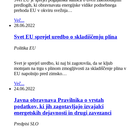
predlogih, ki obravnavata energijske vidike podnebnega
prehoda EU v okviru svežnja…
Več...
28.06.2022
Svet EU sprejel uredbo o skladiščenju plina
Politika EU
Svet je sprejel uredbo, ki naj bi zagotovila, da se kljub
motnjam na trgu s plinom zmogljivosti za skladiščenje plina v
EU napolnijo pred zimsko…
Več...
24.06.2022
Javna obravnava Pravilnika o vrstah
podatkov, ki jih zagotavljajo izvajalci
energetskih dejavnosti in drugi zavezanci
Predpisi SLO