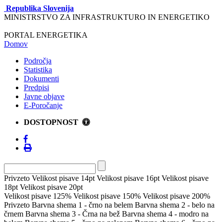
Republika Slovenija
MINISTRSTVO ZA INFRASTRUKTURO IN ENERGETIKO
PORTAL ENERGETIKA
Domov
Področja
Statistika
Dokumenti
Predpisi
Javne objave
E-Poročanje
DOSTOPNOST
Privzeto
Velikost pisave 14pt
Velikost pisave 16pt
Velikost pisave
18pt
Velikost pisave 20pt
Velikost pisave 125%
Velikost pisave 150%
Velikost pisave 200%
Privzeto
Barvna shema 1 - črno na belem
Barvna shema 2 - belo na
črnem
Barvna shema 3 - Črna na bež
Barvna shema 4 - modro na