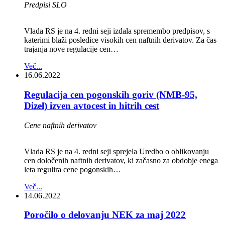
Predpisi SLO
Vlada RS je na 4. redni seji izdala spremembo predpisov, s
katerimi blaži posledice visokih cen naftnih derivatov. Za čas
trajanja nove regulacije cen…
Več...
16.06.2022
Regulacija cen pogonskih goriv (NMB-95,
Dizel) izven avtocest in hitrih cest
Cene naftnih derivatov
Vlada RS je na 4. redni seji sprejela Uredbo o oblikovanju
cen določenih naftnih derivatov, ki začasno za obdobje enega
leta regulira cene pogonskih…
Več...
14.06.2022
Poročilo o delovanju NEK za maj 2022