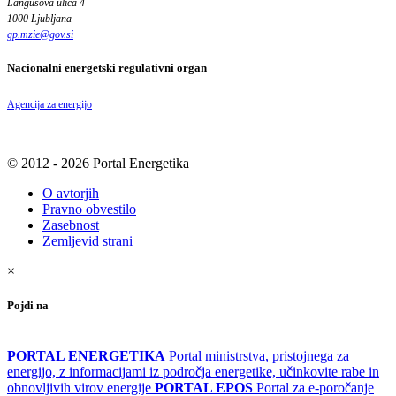
Langusova ulica 4
1000 Ljubljana
gp.mzie
@
gov
.
si
Nacionalni energetski regulativni organ
Agencija za energijo
© 2012 - 2026 Portal Energetika
O avtorjih
Pravno obvestilo
Zasebnost
Zemljevid strani
×
Pojdi na
PORTAL ENERGETIKA
Portal ministrstva, pristojnega za
energijo, z informacijami iz področja energetike, učinkovite rabe in
obnovljivih virov energije
PORTAL EPOS
Portal za e-poročanje