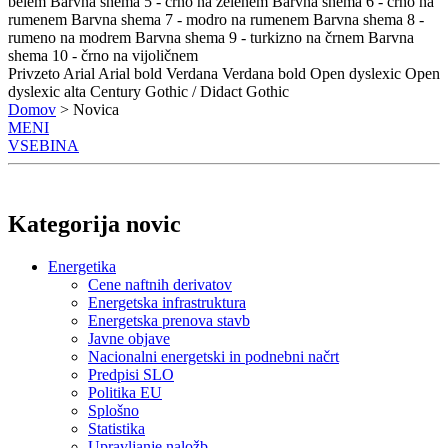
belem
Barvna shema 5 - črno na zelenem
Barvna shema 6 - črno na
rumenem
Barvna shema 7 - modro na rumenem
Barvna shema 8 -
rumeno na modrem
Barvna shema 9 - turkizno na črnem
Barvna
shema 10 - črno na vijoličnem
Privzeto
Arial
Arial bold
Verdana
Verdana bold
Open dyslexic
Open
dyslexic alta
Century Gothic / Didact Gothic
Domov
> Novica
MENI
VSEBINA
Kategorija novic
Energetika
Cene naftnih derivatov
Energetska infrastruktura
Energetska prenova stavb
Javne objave
Nacionalni energetski in podnebni načrt
Predpisi SLO
Politika EU
Splošno
Statistika
Upravljanje naložb