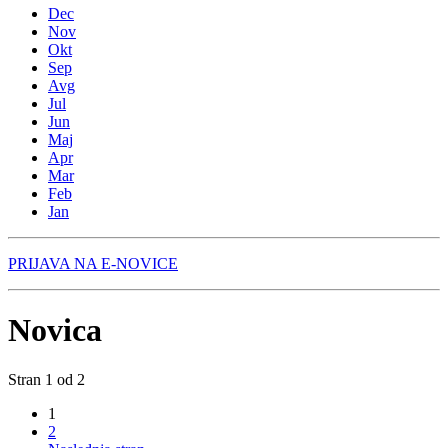
Dec
Nov
Okt
Sep
Avg
Jul
Jun
Maj
Apr
Mar
Feb
Jan
PRIJAVA NA E-NOVICE
Novica
Stran 1 od 2
1
2