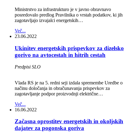
Ministrstvo za infrastrukturo je v javno obravnavo
posredovalo predlog Pravilnika o vrstah podatkov, ki jih
zagotavljajo izvajalci energetskih…
Več...
23.06.2022
Ukinitev energetskih prispevkov za dizelsko
gorivo na avtocestah in hitrih cestah
Predpisi SLO
Vlada RS je na 5. redni seji izdala spremembe Uredbe o
načinu določanja in obračunavanja prispevkov za
zagotavljanje podpor proizvodnji električne…
Več...
16.06.2022
Začasna oprostitev energetskih in okoljskih
dajatev za pogonska goriva