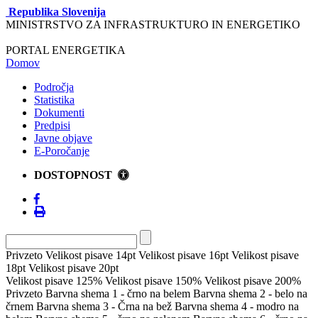
Republika Slovenija
MINISTRSTVO ZA INFRASTRUKTURO IN ENERGETIKO
PORTAL ENERGETIKA
Domov
Področja
Statistika
Dokumenti
Predpisi
Javne objave
E-Poročanje
DOSTOPNOST
Privzeto
Velikost pisave 14pt
Velikost pisave 16pt
Velikost pisave
18pt
Velikost pisave 20pt
Velikost pisave 125%
Velikost pisave 150%
Velikost pisave 200%
Privzeto
Barvna shema 1 - črno na belem
Barvna shema 2 - belo na
črnem
Barvna shema 3 - Črna na bež
Barvna shema 4 - modro na