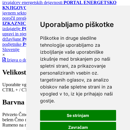
izvajalcev energetskih dejavnosti
PORTAL ENERGETSKO
KNJIGOVODSTVO
Portal za poročanje o upravljanju z energijo v
javnem sektorju
PORTAL KLIMATSKI SISTEMI
Register
poročil pregledov klimatskih sistemov
PORTAL ENERGETSKE
Uporabljamo piškotke
IZKAZNICE
Register energetskih izkaznic - za izdelovalce in
izdajatelje
PORTAL GOV.SI
Osrednje spletno mesto o državni
upravi in njenih storitvah
PORTAL eUPRAVA
Državni portal za
Piškotke in druge sledilne
državljane
PORTAL SPOT
Državni portal za podjetja in
podjetnike
PORTAL OPSI
Državni portal odprtih podatkov
tehnologije uporabljamo za
Slovenije
izboljšanje vaše uporabniške
×
izkušnje med brskanjem po naši
Izjava o dostopnosti
spletni strani, za prikazovanje
Velikost pisave
personaliziranih vsebin oz.
targetiranih oglasov, za analizo
Uporabite vgrajeno funkcijo brskalnika
obiskov naše spletne strani in za
CTRL + / CTRL -
vpogled v to, iz kje prihajajo naši
gostje.
Barvna shema
Privzeto
Črno na belem
Belo na črnem
Črno na bež
Modro na
Se strinjam
belem
Črno na zelenem
Črno na rumenem
Modro na rumenem
Rumeno na modrem
Turkizno na črnem
Črno na vijoličnem
Zavračam