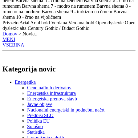
belem
Barvna shema 5 - črno na zelenem
Barvna shema 6 - črno na
rumenem
Barvna shema 7 - modro na rumenem
Barvna shema 8 -
rumeno na modrem
Barvna shema 9 - turkizno na črnem
Barvna
shema 10 - črno na vijoličnem
Privzeto
Arial
Arial bold
Verdana
Verdana bold
Open dyslexic
Open
dyslexic alta
Century Gothic / Didact Gothic
Domov
> Novica
MENI
VSEBINA
Kategorija novic
Energetika
Cene naftnih derivatov
Energetska infrastruktura
Energetska prenova stavb
Javne objave
Nacionalni energetski in podnebni načrt
Predpisi SLO
Politika EU
Splošno
Statistika
Upravljanje naložb