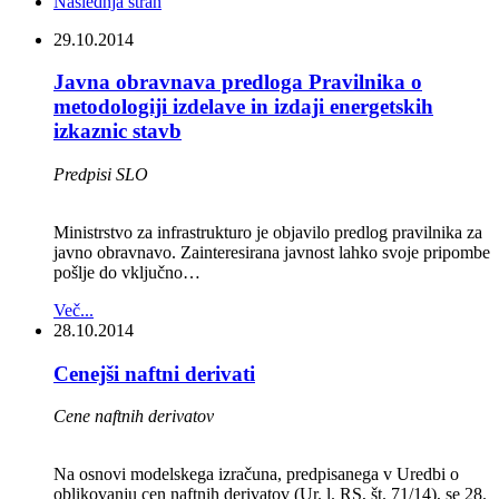
Naslednja stran
29.10.2014
Javna obravnava predloga Pravilnika o
metodologiji izdelave in izdaji energetskih
izkaznic stavb
Predpisi SLO
Ministrstvo za infrastrukturo je objavilo predlog pravilnika za
javno obravnavo. Zainteresirana javnost lahko svoje pripombe
pošlje do vključno…
Več...
28.10.2014
Cenejši naftni derivati
Cene naftnih derivatov
Na osnovi modelskega izračuna, predpisanega v Uredbi o
oblikovanju cen naftnih derivatov (Ur. l. RS, št. 71/14), se 28.