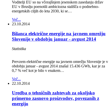
Voditelji EU so na včerajšnjem jesenskem zasedanju držav
EU v Bruslju poenotili ambiciozna stališča o podnebno-
energetskih ciljih do leta 2030, ki se…
Več...
23.10.2014
Bilanca električne energije na javnem omrežju
Slovenije v obdobju januar - avgust 2014
Statistika
Prevzem električne energije na javnem omrežju Slovenije je v
obdobju januar - avgust 2014 znašal 15.436 GWh, kar je za
0,7 % več kot je bilo v enakem…
Več...
22.10.2014
Uredba o tehničnih zahtevah za okoljsko
primerno zasnovo proizvodov, povezanih z
energijo