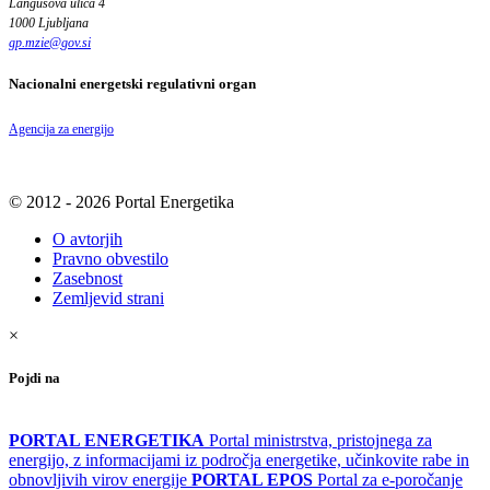
Langusova ulica 4
1000 Ljubljana
gp.mzie
@
gov
.
si
Nacionalni energetski regulativni organ
Agencija za energijo
© 2012 - 2026 Portal Energetika
O avtorjih
Pravno obvestilo
Zasebnost
Zemljevid strani
×
Pojdi na
PORTAL ENERGETIKA
Portal ministrstva, pristojnega za
energijo, z informacijami iz področja energetike, učinkovite rabe in
obnovljivih virov energije
PORTAL EPOS
Portal za e-poročanje