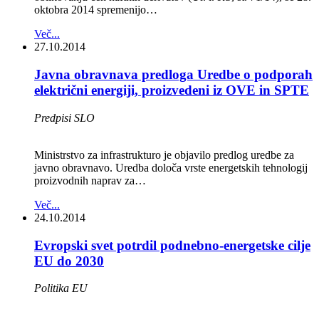
oktobra 2014 spremenijo…
Več...
27.10.2014
Javna obravnava predloga Uredbe o podporah
električni energiji, proizvedeni iz OVE in SPTE
Predpisi SLO
Ministrstvo za infrastrukturo je objavilo predlog uredbe za
javno obravnavo. Uredba določa vrste energetskih tehnologij
proizvodnih naprav za…
Več...
24.10.2014
Evropski svet potrdil podnebno-energetske cilje
EU do 2030
Politika EU