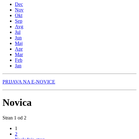
Dec
Nov
Okt
Sep
Avg
Jul
Jun
Maj
Apr
Mar
Feb
Jan
PRIJAVA NA E-NOVICE
Novica
Stran 1 od 2
1
2