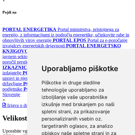
×
Pojdi na
PORTAL ENERGETIKA
Portal ministrstva, pristojnega za
energijo, z informacijami iz področja energetike, učinkovite rabe in
obnovljivih virov energije
PORTAL EPOS
Portal za e-poročanje
izvajalcev energetskih dejavnosti
PORTAL ENERGETSKO
KNJIGOVODSTVO
Portal za poročanje o upravljanju z energijo v
javnem sektorju
PORTAL KLIMATSKI SISTEMI
Register
poročil pregledov klimatskih sistemov
PORTAL ENERGETSKE
Uporabljamo piškotke
IZKAZNICE
Register energetskih izkaznic - za izdelovalce in
izdajatelje
PORTAL GOV.SI
Osrednje spletno mesto o državni
upravi in njenih storitvah
PORTAL eUPRAVA
Državni portal za
Piškotke in druge sledilne
državljane
PORTAL SPOT
Državni portal za podjetja in
podjetnike
PORTAL OPSI
Državni portal odprtih podatkov
tehnologije uporabljamo za
Slovenije
izboljšanje vaše uporabniške
×
izkušnje med brskanjem po naši
Izjava o dostopnosti
spletni strani, za prikazovanje
Velikost pisave
personaliziranih vsebin oz.
targetiranih oglasov, za analizo
Uporabite vgrajeno funkcijo brskalnika
obiskov naše spletne strani in za