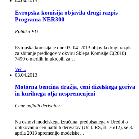
04.04.2013
Evropska komisija objavila drugi razpis
Programa NER300
Politika EU
Evropska komisija je dne 03. 04. 2013 objavila drugi razpis
za zbiranje predlogov v okviru Sklepa Komisije C(2010)
7499 o merilih in ukrepih za…
Več...
03.04.2013
Motorna bencina dražja, ceni dizelskega goriva
in kurilnega olja nespremenjeni
Cene naftnih derivatov
Na osnovi modelskega izračuna, predpisanega v Uredbi o
oblikovanju cen naftnih derivatov (Ur. l. RS, št. 76/12), se 3.
aprila 2013 spremenijo modelske…