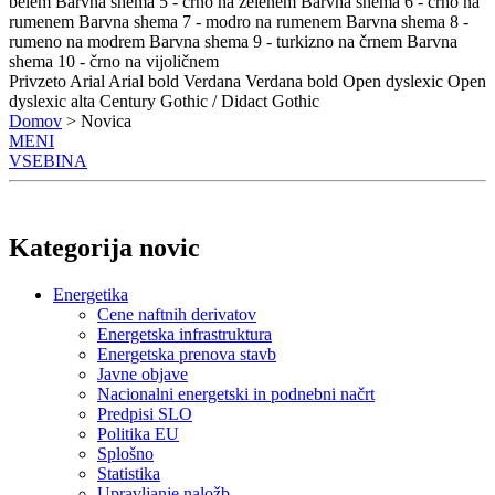
belem
Barvna shema 5 - črno na zelenem
Barvna shema 6 - črno na
rumenem
Barvna shema 7 - modro na rumenem
Barvna shema 8 -
rumeno na modrem
Barvna shema 9 - turkizno na črnem
Barvna
shema 10 - črno na vijoličnem
Privzeto
Arial
Arial bold
Verdana
Verdana bold
Open dyslexic
Open
dyslexic alta
Century Gothic / Didact Gothic
Domov
> Novica
MENI
VSEBINA
Kategorija novic
Energetika
Cene naftnih derivatov
Energetska infrastruktura
Energetska prenova stavb
Javne objave
Nacionalni energetski in podnebni načrt
Predpisi SLO
Politika EU
Splošno
Statistika
Upravljanje naložb