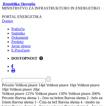
Republika Slovenija
MINISTRSTVO ZA INFRASTRUKTURO IN ENERGETIKO
PORTAL ENERGETIKA
Domov
Področja
Statistika
Dokumenti
Predpisi
Javne objave
E-Poročanje
DOSTOPNOST
Privzeto
Velikost pisave 14pt
Velikost pisave 16pt
Velikost pisave
18pt
Velikost pisave 20pt
Velikost pisave 125%
Velikost pisave 150%
Velikost pisave 200%
Privzeto
Barvna shema 1 - črno na belem
Barvna shema 2 - belo na
črnem
Barvna shema 3 - Črna na bež
Barvna shema 4 - modro na