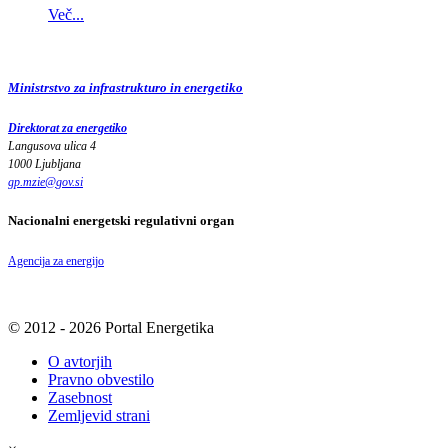
Več...
Ministrstvo za infrastrukturo in energetiko
Direktorat za energetiko
Langusova ulica 4
1000 Ljubljana
gp.mzie
@
gov
.
si
Nacionalni energetski regulativni organ
Agencija za energijo
© 2012 - 2026 Portal Energetika
O avtorjih
Pravno obvestilo
Zasebnost
Zemljevid strani