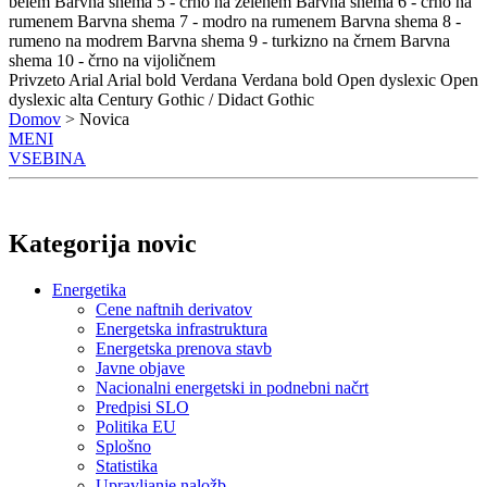
belem
Barvna shema 5 - črno na zelenem
Barvna shema 6 - črno na
rumenem
Barvna shema 7 - modro na rumenem
Barvna shema 8 -
rumeno na modrem
Barvna shema 9 - turkizno na črnem
Barvna
shema 10 - črno na vijoličnem
Privzeto
Arial
Arial bold
Verdana
Verdana bold
Open dyslexic
Open
dyslexic alta
Century Gothic / Didact Gothic
Domov
> Novica
MENI
VSEBINA
Kategorija novic
Energetika
Cene naftnih derivatov
Energetska infrastruktura
Energetska prenova stavb
Javne objave
Nacionalni energetski in podnebni načrt
Predpisi SLO
Politika EU
Splošno
Statistika
Upravljanje naložb