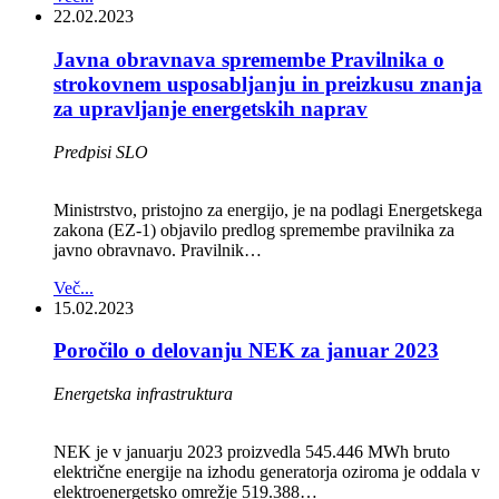
22.02.2023
Javna obravnava spremembe Pravilnika o
strokovnem usposabljanju in preizkusu znanja
za upravljanje energetskih naprav
Predpisi SLO
Ministrstvo, pristojno za energijo, je na podlagi Energetskega
zakona (EZ-1) objavilo predlog spremembe pravilnika za
javno obravnavo. Pravilnik…
Več...
15.02.2023
Poročilo o delovanju NEK za januar 2023
Energetska infrastruktura
NEK je v januarju 2023 proizvedla 545.446 MWh bruto
električne energije na izhodu generatorja oziroma je oddala v
elektroenergetsko omrežje 519.388…