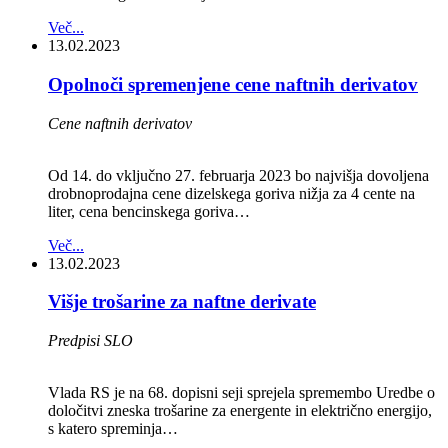
Več...
13.02.2023
Opolnoči spremenjene cene naftnih derivatov
Cene naftnih derivatov
Od 14. do vključno 27. februarja 2023 bo najvišja dovoljena
drobnoprodajna cene dizelskega goriva nižja za 4 cente na
liter, cena bencinskega goriva…
Več...
13.02.2023
Višje trošarine za naftne derivate
Predpisi SLO
Vlada RS je na 68. dopisni seji sprejela spremembo Uredbe o
določitvi zneska trošarine za energente in električno energijo,
s katero spreminja…