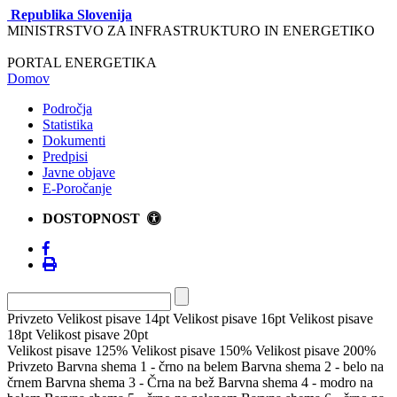
Republika Slovenija
MINISTRSTVO ZA INFRASTRUKTURO IN ENERGETIKO
PORTAL ENERGETIKA
Domov
Področja
Statistika
Dokumenti
Predpisi
Javne objave
E-Poročanje
DOSTOPNOST
Privzeto
Velikost pisave 14pt
Velikost pisave 16pt
Velikost pisave
18pt
Velikost pisave 20pt
Velikost pisave 125%
Velikost pisave 150%
Velikost pisave 200%
Privzeto
Barvna shema 1 - črno na belem
Barvna shema 2 - belo na
črnem
Barvna shema 3 - Črna na bež
Barvna shema 4 - modro na