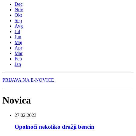
Dec
Nov
Okt
Sep
Avg
Jul
Jun
Maj
Apr
Mar
Feb
Jan
PRIJAVA NA E-NOVICE
Novica
27.02.2023
Opolnoči nekoliko dražji bencin