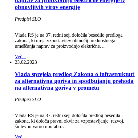
naprav za proizvodnjo električne energije iz
obnovljivih virov energije
Predpisi SLO
Vlada RS je na 37. redni seji določila besedilo predloga
zakona, ki ureja vzpostavitev območij prednostnega
umeščanja naprav za proizvodnjo električne…
Več...
23.02.2023
Vlada sprejela predlog Zakona o infrastrukturi
za alternativna goriva in spodbujanju prehoda
na alternativna goriva v prometu
Predpisi SLO
Vlada RS je na 37. redni seji določila predlog besedila
zakona, ki določa pravni okvir za vzpostavljanje, razvoj,
širitev in varno uporabo…
Več...