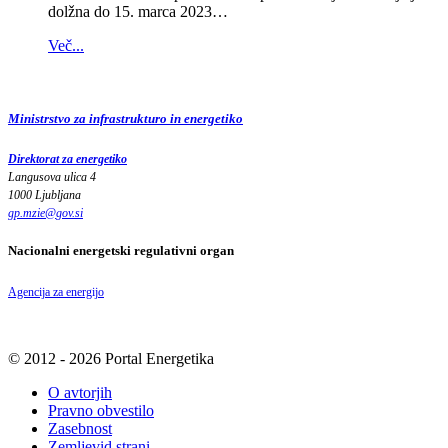
dolžna do 15. marca 2023…
Več...
Ministrstvo za infrastrukturo in energetiko
Direktorat za energetiko
Langusova ulica 4
1000 Ljubljana
gp.mzie
@
gov
.
si
Nacionalni energetski regulativni organ
Agencija za energijo
© 2012 - 2026 Portal Energetika
O avtorjih
Pravno obvestilo
Zasebnost
Zemljevid strani