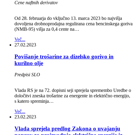
Cene naftnih derivatov
Od 28. februarja do vključno 13. marca 2023 bo najvišja
dovoljena drobnoprodajna regulirana cena bencinskega goriva
(NMB-95) višja za 0,4 cente na…
Več...
27.02.2023
Povišanje trošarine za dizelsko gorivo in
kurilno olje
Predpisi SLO
Vlada RS je na 72. dopisni seji sprejela spremembo Uredbe o
določitvi zneska trošarine za energente in električno energijo,
s katero spreminja…
Več...
23.02.2023
Vlada sprejela predlog Zakona o uvajanju