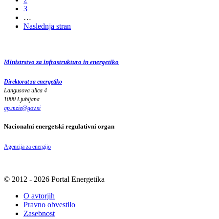
3
…
Naslednja stran
Ministrstvo za infrastrukturo in energetiko
Direktorat za energetiko
Langusova ulica 4
1000 Ljubljana
gp.mzie
@
gov
.
si
Nacionalni energetski regulativni organ
Agencija za energijo
© 2012 - 2026 Portal Energetika
O avtorjih
Pravno obvestilo
Zasebnost