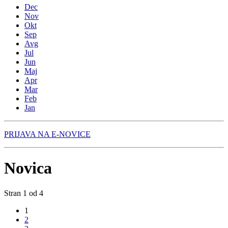
Dec
Nov
Okt
Sep
Avg
Jul
Jun
Maj
Apr
Mar
Feb
Jan
PRIJAVA NA E-NOVICE
Novica
Stran 1 od 4
1
2