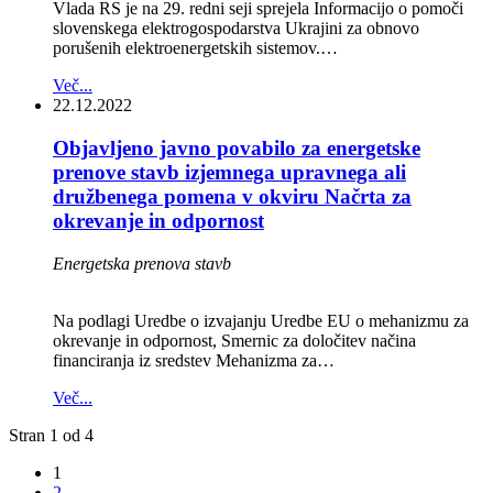
Vlada RS je na 29. redni seji sprejela Informacijo o pomoči
slovenskega elektrogospodarstva Ukrajini za obnovo
porušenih elektroenergetskih sistemov.…
Več...
22.12.2022
Objavljeno javno povabilo za energetske
prenove stavb izjemnega upravnega ali
družbenega pomena v okviru Načrta za
okrevanje in odpornost
Energetska prenova stavb
Na podlagi Uredbe o izvajanju Uredbe EU o mehanizmu za
okrevanje in odpornost, Smernic za določitev načina
financiranja iz sredstev Mehanizma za…
Več...
Stran 1 od 4
1
2