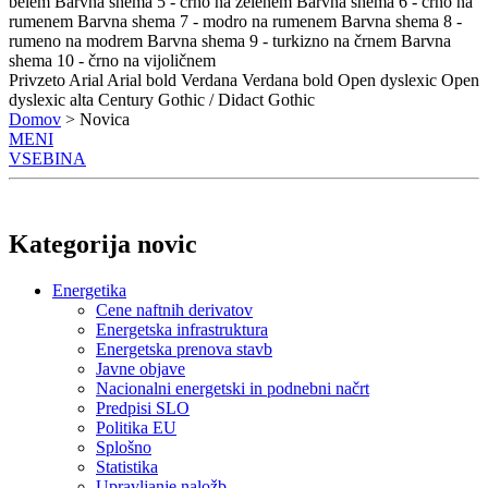
belem
Barvna shema 5 - črno na zelenem
Barvna shema 6 - črno na
rumenem
Barvna shema 7 - modro na rumenem
Barvna shema 8 -
rumeno na modrem
Barvna shema 9 - turkizno na črnem
Barvna
shema 10 - črno na vijoličnem
Privzeto
Arial
Arial bold
Verdana
Verdana bold
Open dyslexic
Open
dyslexic alta
Century Gothic / Didact Gothic
Domov
> Novica
MENI
VSEBINA
Kategorija novic
Energetika
Cene naftnih derivatov
Energetska infrastruktura
Energetska prenova stavb
Javne objave
Nacionalni energetski in podnebni načrt
Predpisi SLO
Politika EU
Splošno
Statistika
Upravljanje naložb