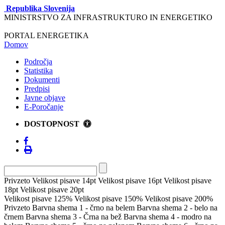
Republika Slovenija
MINISTRSTVO ZA INFRASTRUKTURO IN ENERGETIKO
PORTAL ENERGETIKA
Domov
Področja
Statistika
Dokumenti
Predpisi
Javne objave
E-Poročanje
DOSTOPNOST
Privzeto
Velikost pisave 14pt
Velikost pisave 16pt
Velikost pisave
18pt
Velikost pisave 20pt
Velikost pisave 125%
Velikost pisave 150%
Velikost pisave 200%
Privzeto
Barvna shema 1 - črno na belem
Barvna shema 2 - belo na
črnem
Barvna shema 3 - Črna na bež
Barvna shema 4 - modro na