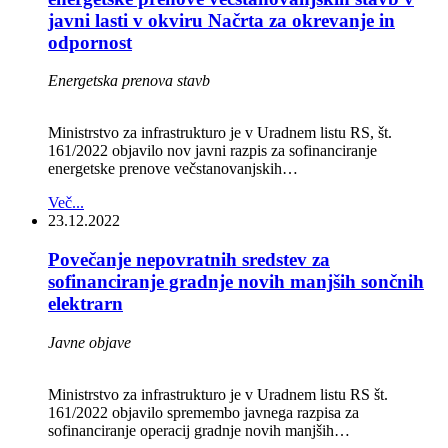
javni lasti v okviru Načrta za okrevanje in
odpornost
Energetska prenova stavb
Ministrstvo za infrastrukturo je v Uradnem listu RS, št.
161/2022 objavilo nov javni razpis za sofinanciranje
energetske prenove večstanovanjskih…
Več...
23.12.2022
Povečanje nepovratnih sredstev za
sofinanciranje gradnje novih manjših sončnih
elektrarn
Javne objave
Ministrstvo za infrastrukturo je v Uradnem listu RS št.
161/2022 objavilo spremembo javnega razpisa za
sofinanciranje operacij gradnje novih manjših…