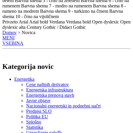
belem
Barvna shema 5 - črno na zelenem
Barvna shema 6 - črno na
rumenem
Barvna shema 7 - modro na rumenem
Barvna shema 8 -
rumeno na modrem
Barvna shema 9 - turkizno na črnem
Barvna
shema 10 - črno na vijoličnem
Privzeto
Arial
Arial bold
Verdana
Verdana bold
Open dyslexic
Open
dyslexic alta
Century Gothic / Didact Gothic
Domov
> Novica
MENI
VSEBINA
Kategorija novic
Energetika
Cene naftnih derivatov
Energetska infrastruktura
Energetska prenova stavb
Javne objave
Nacionalni energetski in podnebni načrt
Predpisi SLO
Politika EU
Splošno
Statistika
Upravljanje naložb