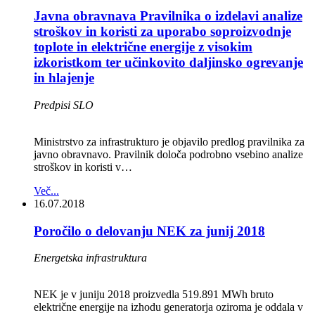
Javna obravnava Pravilnika o izdelavi analize
stroškov in koristi za uporabo soproizvodnje
toplote in električne energije z visokim
izkoristkom ter učinkovito daljinsko ogrevanje
in hlajenje
Predpisi SLO
Ministrstvo za infrastrukturo je objavilo predlog pravilnika za
javno obravnavo. Pravilnik določa podrobno vsebino analize
stroškov in koristi v…
Več...
16.07.2018
Poročilo o delovanju NEK za junij 2018
Energetska infrastruktura
NEK je v juniju 2018 proizvedla 519.891 MWh bruto
električne energije na izhodu generatorja oziroma je oddala v