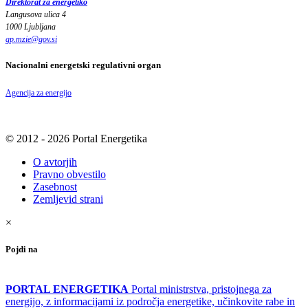
Direktorat za energetiko
Langusova ulica 4
1000 Ljubljana
gp.mzie
@
gov
.
si
Nacionalni energetski regulativni organ
Agencija za energijo
© 2012 - 2026 Portal Energetika
O avtorjih
Pravno obvestilo
Zasebnost
Zemljevid strani
×
Pojdi na
PORTAL ENERGETIKA
Portal ministrstva, pristojnega za
energijo, z informacijami iz področja energetike, učinkovite rabe in