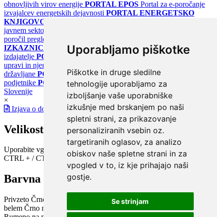
obnovljivih virov energije
PORTAL EPOS
Portal za e-poročanje
izvajalcev energetskih dejavnosti
PORTAL ENERGETSKO
KNJIGOVODSTVO
Portal za poročanje o upravljanju z energijo v
javnem sektorju
PORTAL KLIMATSKI SISTEMI
Register
poročil pregledov klimatskih sistemov
PORTAL ENERGETSKE
Uporabljamo piškotke
IZKAZNICE
Register energetskih izkaznic - za izdelovalce in
izdajatelje
PORTAL GOV.SI
Osrednje spletno mesto o državni
upravi in njenih storitvah
PORTAL eUPRAVA
Državni portal za
Piškotke in druge sledilne
državljane
PORTAL SPOT
Državni portal za podjetja in
podjetnike
PORTAL OPSI
Državni portal odprtih podatkov
tehnologije uporabljamo za
Slovenije
izboljšanje vaše uporabniške
×
izkušnje med brskanjem po naši
Izjava o dostopnosti
spletni strani, za prikazovanje
Velikost pisave
personaliziranih vsebin oz.
targetiranih oglasov, za analizo
Uporabite vgrajeno funkcijo brskalnika
obiskov naše spletne strani in za
CTRL + / CTRL -
vpogled v to, iz kje prihajajo naši
gostje.
Barvna shema
Privzeto
Črno na belem
Belo na črnem
Črno na bež
Modro na
Se strinjam
belem
Črno na zelenem
Črno na rumenem
Modro na rumenem
Rumeno na modrem
Turkizno na črnem
Črno na vijoličnem