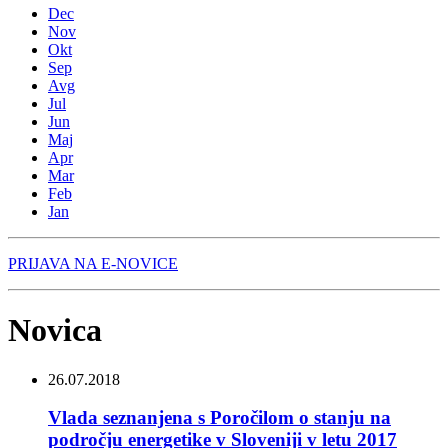
Dec
Nov
Okt
Sep
Avg
Jul
Jun
Maj
Apr
Mar
Feb
Jan
PRIJAVA NA E-NOVICE
Novica
26.07.2018
Vlada seznanjena s Poročilom o stanju na
področju energetike v Sloveniji v letu 2017