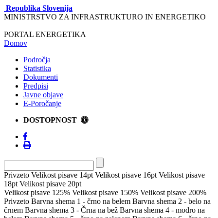
Republika Slovenija
MINISTRSTVO ZA INFRASTRUKTURO IN ENERGETIKO
PORTAL ENERGETIKA
Domov
Področja
Statistika
Dokumenti
Predpisi
Javne objave
E-Poročanje
DOSTOPNOST
Privzeto
Velikost pisave 14pt
Velikost pisave 16pt
Velikost pisave
18pt
Velikost pisave 20pt
Velikost pisave 125%
Velikost pisave 150%
Velikost pisave 200%
Privzeto
Barvna shema 1 - črno na belem
Barvna shema 2 - belo na
črnem
Barvna shema 3 - Črna na bež
Barvna shema 4 - modro na