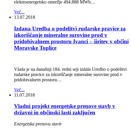
elektroenergetsko omrežje 494.888 MWh…
Več...
13.07.2018
Izdana Uredba o podelitvi rudarske pravice za
izkoriščanje mineralne surovine prod v
pridobivalnem prostoru Ivanci – širitev v občini
Moravske Toplice
Vlada je na današnji 184. redni seji izdala Uredbo o podelitvi
rudarske pravice za izkoriščanje mineralne surovine prod v
pridobivalnem prostoru…
Več...
11.07.2018
Vladni projekt energetske prenove stavb v
državni in občinski lasti zaključen
Energetska prenova stavb