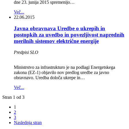
dne 23. junija 2015 spremenijo…
Več...
22.06.2015
Javna obravnava Uredbe o ukrepih in
postopkih za uvedbo in povezljivost naprednih
merilnih sistemov električne energije
Predpisi SLO
Ministrstvo za infrastrukturo je na podlagi Energetskega
zakona (EZ-1) objavilo nov predlog uredbe za javno
obravnavo. Uredba določa ukrepe in…
Več...
Stran 1 od 3
1
2
3
Naslednja stran