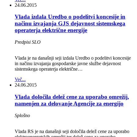
24.06.2015
Vlada izdala Uredbo o podelitvi koncesije in
načinu izvajanja GJS dejavnost sistemskega
operaterja električne energije
Predpisi SLO
Vlada je na današnji seji izdala Uredbo o podelitvi koncesije
in načinu izvajanja gospodarske javne službe dejavnost
sistemskega operaterja električne…
Več...
24.06.2015
Vlada določila delež cene za uporabo omrežij,
namenjen za delovanje Agencije za energijo
Splošno
Vlada RS je na današnji seji določila delež cene za uporabo
elektroenergetskih omrežij ter delež cene za uporabo