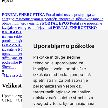
Pojdi na
PORTAL ENERGETIKA
Portal ministrstva, pristojnega za
energijo, z informacijami iz področja energetike, učinkovite rabe in
obnovljivih virov energije
PORTAL EPOS
Portal za e-poročanje
izvajalcev energetskih dejavnosti
PORTAL ENERGETSKO
KNJIGOVODSTVO
Portal za poročanje o upravljanju z energijo v
javnem sektorju
PORTAL KLIMATSKI SISTEMI
Register
poročil pregledov klimatskih sistemov
PORTAL ENERGETSKE
Uporabljamo piškotke
IZKAZNICE
Register energetskih izkaznic - za izdelovalce in
izdajatelje
PORTAL GOV.SI
Osrednje spletno mesto o državni
upravi in njenih storitvah
PORTAL eUPRAVA
Državni portal za
Piškotke in druge sledilne
državljane
PORTAL SPOT
Državni portal za podjetja in
podjetnike
PORTAL OPSI
Državni portal odprtih podatkov
tehnologije uporabljamo za
Slovenije
izboljšanje vaše uporabniške
×
izkušnje med brskanjem po naši
Izjava o dostopnosti
spletni strani, za prikazovanje
Velikost pisave
personaliziranih vsebin oz.
targetiranih oglasov, za analizo
Uporabite vgrajeno funkcijo brskalnika
obiskov naše spletne strani in za
CTRL + / CTRL -
vpogled v to, iz kje prihajajo naši