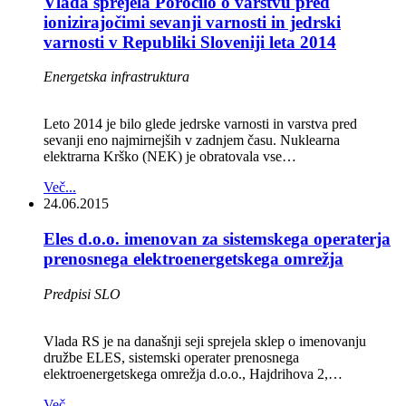
Vlada sprejela Poročilo o varstvu pred
ionizirajočimi sevanji varnosti in jedrski
varnosti v Republiki Sloveniji leta 2014
Energetska infrastruktura
Leto 2014 je bilo glede jedrske varnosti in varstva pred
sevanji eno najmirnejših v zadnjem času. Nuklearna
elektrarna Krško (NEK) je obratovala vse…
Več...
24.06.2015
Eles d.o.o. imenovan za sistemskega operaterja
prenosnega elektroenergetskega omrežja
Predpisi SLO
Vlada RS je na današnji seji sprejela sklep o imenovanju
družbe ELES, sistemski operater prenosnega
elektroenergetskega omrežja d.o.o., Hajdrihova 2,…
Več...