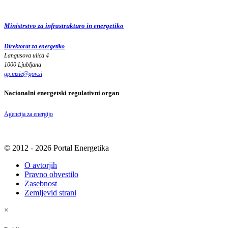
Ministrstvo za infrastrukturo in energetiko
Direktorat za energetiko
Langusova ulica 4
1000 Ljubljana
gp.mzie
@
gov
.
si
Nacionalni energetski regulativni organ
Agencija za energijo
© 2012 - 2026 Portal Energetika
O avtorjih
Pravno obvestilo
Zasebnost
Zemljevid strani
×