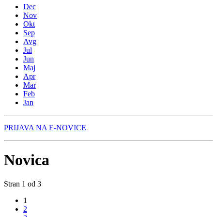
Dec
Nov
Okt
Sep
Avg
Jul
Jun
Maj
Apr
Mar
Feb
Jan
PRIJAVA NA E-NOVICE
Novica
Stran 1 od 3
1
2