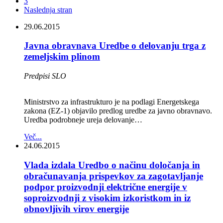
3
Naslednja stran
29.06.2015
Javna obravnava Uredbe o delovanju trga z
zemeljskim plinom
Predpisi SLO
Ministrstvo za infrastrukturo je na podlagi Energetskega
zakona (EZ-1) objavilo predlog uredbe za javno obravnavo.
Uredba podrobneje ureja delovanje…
Več...
24.06.2015
Vlada izdala Uredbo o načinu določanja in
obračunavanja prispevkov za zagotavljanje
podpor proizvodnji električne energije v
soproizvodnji z visokim izkoristkom in iz
obnovljivih virov energije