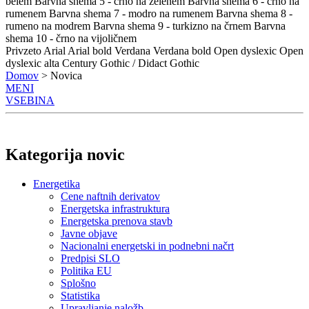
belem
Barvna shema 5 - črno na zelenem
Barvna shema 6 - črno na
rumenem
Barvna shema 7 - modro na rumenem
Barvna shema 8 -
rumeno na modrem
Barvna shema 9 - turkizno na črnem
Barvna
shema 10 - črno na vijoličnem
Privzeto
Arial
Arial bold
Verdana
Verdana bold
Open dyslexic
Open
dyslexic alta
Century Gothic / Didact Gothic
Domov
> Novica
MENI
VSEBINA
Kategorija novic
Energetika
Cene naftnih derivatov
Energetska infrastruktura
Energetska prenova stavb
Javne objave
Nacionalni energetski in podnebni načrt
Predpisi SLO
Politika EU
Splošno
Statistika
Upravljanje naložb