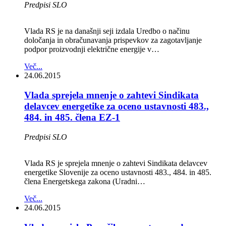
Predpisi SLO
Vlada RS je na današnji seji izdala Uredbo o načinu
določanja in obračunavanja prispevkov za zagotavljanje
podpor proizvodnji električne energije v…
Več...
24.06.2015
Vlada sprejela mnenje o zahtevi Sindikata
delavcev energetike za oceno ustavnosti 483.,
484. in 485. člena EZ-1
Predpisi SLO
Vlada RS je sprejela mnenje o zahtevi Sindikata delavcev
energetike Slovenije za oceno ustavnosti 483., 484. in 485.
člena Energetskega zakona (Uradni…
Več...
24.06.2015