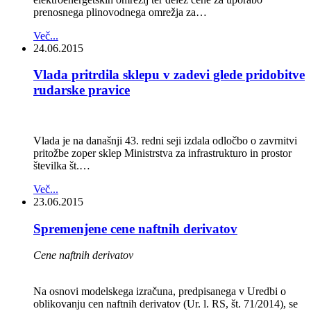
prenosnega plinovodnega omrežja za…
Več...
24.06.2015
Vlada pritrdila sklepu v zadevi glede pridobitve
rudarske pravice
Vlada je na današnji 43. redni seji izdala odločbo o zavrnitvi
pritožbe zoper sklep Ministrstva za infrastrukturo in prostor
številka št.…
Več...
23.06.2015
Spremenjene cene naftnih derivatov
Cene naftnih derivatov
Na osnovi modelskega izračuna, predpisanega v Uredbi o
oblikovanju cen naftnih derivatov (Ur. l. RS, št. 71/2014), se