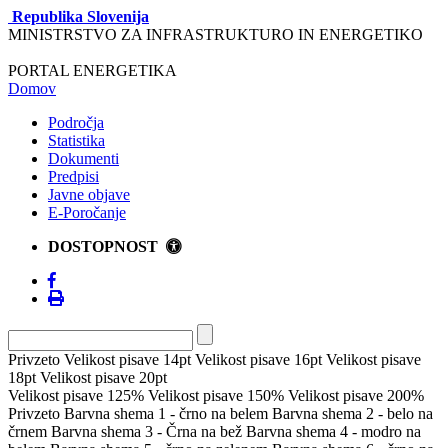
Republika Slovenija
MINISTRSTVO ZA INFRASTRUKTURO IN ENERGETIKO
PORTAL ENERGETIKA
Domov
Področja
Statistika
Dokumenti
Predpisi
Javne objave
E-Poročanje
DOSTOPNOST
Privzeto
Velikost pisave 14pt
Velikost pisave 16pt
Velikost pisave
18pt
Velikost pisave 20pt
Velikost pisave 125%
Velikost pisave 150%
Velikost pisave 200%
Privzeto
Barvna shema 1 - črno na belem
Barvna shema 2 - belo na
črnem
Barvna shema 3 - Črna na bež
Barvna shema 4 - modro na