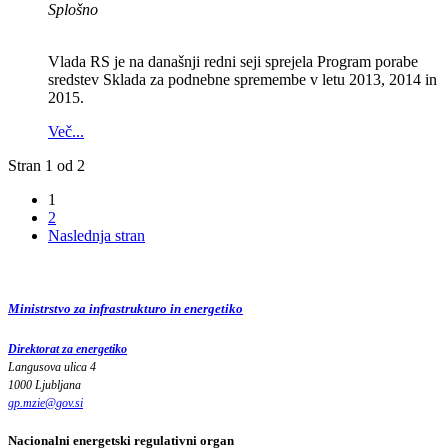
Splošno
Vlada RS je na današnji redni seji sprejela Program porabe
sredstev Sklada za podnebne spremembe v letu 2013, 2014 in
2015.
Več...
Stran 1 od 2
1
2
Naslednja stran
Ministrstvo za infrastrukturo in energetiko
Direktorat za energetiko
Langusova ulica 4
1000 Ljubljana
gp.mzie
@
gov
.
si
Nacionalni energetski regulativni organ