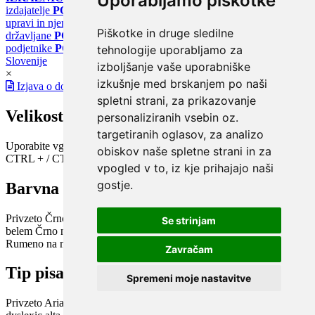
Uporabljamo piškotke
izdajatelje
PORTAL GOV.SI
Osrednje spletno mesto o državni
upravi in njenih storitvah
PORTAL eUPRAVA
Državni portal za
Piškotke in druge sledilne
državljane
PORTAL SPOT
Državni portal za podjetja in
podjetnike
PORTAL OPSI
Državni portal odprtih podatkov
tehnologije uporabljamo za
Slovenije
izboljšanje vaše uporabniške
×
izkušnje med brskanjem po naši
Izjava o dostopnosti
spletni strani, za prikazovanje
Velikost pisave
personaliziranih vsebin oz.
targetiranih oglasov, za analizo
Uporabite vgrajeno funkcijo brskalnika
obiskov naše spletne strani in za
CTRL + / CTRL -
vpogled v to, iz kje prihajajo naši
gostje.
Barvna shema
Privzeto
Črno na belem
Belo na črnem
Črno na bež
Modro na
Se strinjam
belem
Črno na zelenem
Črno na rumenem
Modro na rumenem
Rumeno na modrem
Turkizno na črnem
Črno na vijoličnem
Zavračam
Tip pisave
Spremeni moje nastavitve
Privzeto
Arial
Arial bold
Verdana
Verdana bold
Open dyslexic
Open