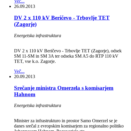
Več...
26.09.2013
DV 2 x 110 kV Beričevo - Trbovlje TET
(Zagorje)
Energetska infrastruktura
DV 2 x 110 kV Beričevo - Trbovlje TET (Zagorje), odsek
SM 11-SM in SM 3A ter odseka SM A5 do RTP 110 kV
TET, vse k.o. Zagorje.
Več...
20.09.2013
Srečanje ministra Omerzela s komisarjem
Hahnom
Energetska infrastruktura
Minister za infrastrukturo in prostor Samo Omerzel se je
danes srečal z evropskim komisarjem za regionalno politiko