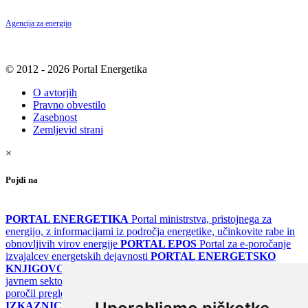
Agencija za energijo
© 2012 - 2026 Portal Energetika
O avtorjih
Pravno obvestilo
Zasebnost
Zemljevid strani
×
Pojdi na
PORTAL ENERGETIKA
Portal ministrstva, pristojnega za
energijo, z informacijami iz področja energetike, učinkovite rabe in
obnovljivih virov energije
PORTAL EPOS
Portal za e-poročanje
izvajalcev energetskih dejavnosti
PORTAL ENERGETSKO
KNJIGOVODSTVO
Portal za poročanje o upravljanju z energijo v
javnem sektorju
PORTAL KLIMATSKI SISTEMI
Register
poročil pregledov klimatskih sistemov
PORTAL ENERGETSKE
IZKAZNICE
Register energetskih izkaznic - za izdelovalce in