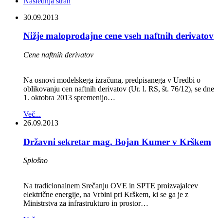
Naslednja stran
30.09.2013
Nižje maloprodajne cene vseh naftnih derivatov
Cene naftnih derivatov
Na osnovi modelskega izračuna, predpisanega v Uredbi o
oblikovanju cen naftnih derivatov (Ur. l. RS, št. 76/12), se dne
1. oktobra 2013 spremenijo…
Več...
26.09.2013
Državni sekretar mag. Bojan Kumer v Krškem
Splošno
Na tradicionalnem Srečanju OVE in SPTE proizvajalcev
električne energije, na Vrbini pri Krškem, ki se ga je z
Ministrstva za infrastrukturo in prostor…