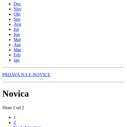
Dec
Nov
Okt
Sep
Avg
Jul
Jun
Maj
Apr
Mar
Feb
Jan
PRIJAVA NA E-NOVICE
Novica
Stran 1 od 2
1
2