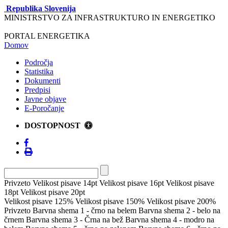
Republika Slovenija
MINISTRSTVO ZA INFRASTRUKTURO IN ENERGETIKO
PORTAL ENERGETIKA
Domov
Področja
Statistika
Dokumenti
Predpisi
Javne objave
E-Poročanje
DOSTOPNOST
Privzeto
Velikost pisave 14pt
Velikost pisave 16pt
Velikost pisave
18pt
Velikost pisave 20pt
Velikost pisave 125%
Velikost pisave 150%
Velikost pisave 200%
Privzeto
Barvna shema 1 - črno na belem
Barvna shema 2 - belo na
črnem
Barvna shema 3 - Črna na bež
Barvna shema 4 - modro na