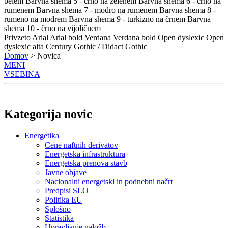
belem
Barvna shema 5 - črno na zelenem
Barvna shema 6 - črno na
rumenem
Barvna shema 7 - modro na rumenem
Barvna shema 8 -
rumeno na modrem
Barvna shema 9 - turkizno na črnem
Barvna
shema 10 - črno na vijoličnem
Privzeto
Arial
Arial bold
Verdana
Verdana bold
Open dyslexic
Open
dyslexic alta
Century Gothic / Didact Gothic
Domov
> Novica
MENI
VSEBINA
Kategorija novic
Energetika
Cene naftnih derivatov
Energetska infrastruktura
Energetska prenova stavb
Javne objave
Nacionalni energetski in podnebni načrt
Predpisi SLO
Politika EU
Splošno
Statistika
Upravljanje naložb