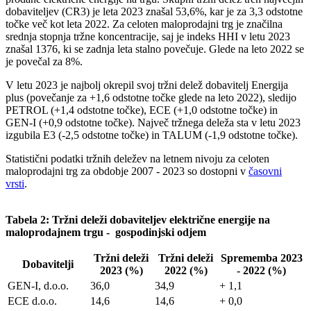
dobaviteljev (CR3) je leta 2023 znašal 53,6%, kar je za 3,3 odstotne
točke več kot leta 2022. Za celoten maloprodajni trg je značilna
srednja stopnja tržne koncentracije, saj je indeks HHI v letu 2023
znašal 1376, ki se zadnja leta stalno povečuje. Glede na leto 2022 se
je povečal za 8%.
V letu 2023 je najbolj okrepil svoj tržni delež dobavitelj Energija
plus (povečanje za +1,6 odstotne točke glede na leto 2022), sledijo
PETROL (+1,4 odstotne točke), ECE (+1,0 odstotne točke) in
GEN-I (+0,9 odstotne točke). Največ tržnega deleža sta v letu 2023
izgubila E3 (-2,5 odstotne točke) in TALUM (-1,9 odstotne točke).
Statistični podatki tržnih deležev na letnem nivoju za celoten
maloprodajni trg za obdobje 2007 - 2023 so dostopni v
časovni
vrsti
.
Tabela 2: Tržni deleži dobaviteljev električne energije na
maloprodajnem trgu - gospodinjski odjem
Tržni deleži
Tržni deleži
Sprememba 2023
Dobavitelji
2023 (%)
2022 (%)
- 2022 (%)
GEN-I, d.o.o.
36,0
34,9
+ 1,1
ECE d.o.o.
14,6
14,6
+ 0,0