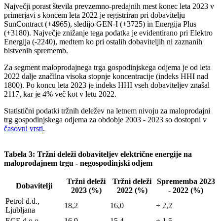
Največji porast števila prevzemno-predajnih mest konec leta 2023 v
primerjavi s koncem leta 2022 je registriran pri dobavitelju
SunContract (+4965), sledijo GEN-I (+3725) in Energija Plus
(+3180). Največje znižanje tega podatka je evidentirano pri Elektro
Energija (-2240), medtem ko pri ostalih dobaviteljih ni zaznanih
bistvenih sprememb.
Za segment maloprodajnega trga gospodinjskega odjema je od leta
2022 dalje značilna visoka stopnje koncentracije (indeks HHI nad
1800). Po koncu leta 2023 je indeks HHI vseh dobaviteljev znašal
2117, kar je 4% več kot v letu 2022.
Statistični podatki tržnih deležev na letnem nivoju za maloprodajni
trg gospodinjskega odjema za obdobje 2003 - 2023 so dostopni v
časovni vrsti
.
Tabela 3: Tržni deleži dobaviteljev električne energije na
maloprodajnem trgu - negospodinjski odjem
Tržni deleži
Tržni deleži
Sprememba 2023
Dobavitelji
2023 (%)
2022 (%)
- 2022 (%)
Petrol d.d.,
18,2
16,0
+ 2,2
Ljubljana
ECE d.o.o.
16,9
15,4
+ 1,5