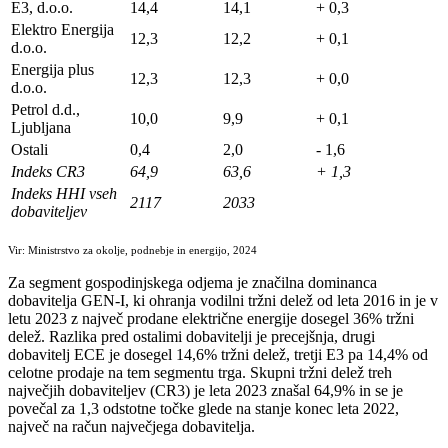
E3, d.o.o.
14,4
14,1
+ 0,3
Elektro Energija
12,3
12,2
+ 0,1
d.o.o.
Energija plus
12,3
12,3
+ 0,0
d.o.o.
Petrol d.d.,
10,0
9,9
+ 0,1
Ljubljana
Ostali
0,4
2,0
- 1,6
Indeks CR3
64,9
63,6
+ 1,3
Indeks HHI vseh
2117
2033
dobaviteljev
Vir: Ministrstvo za okolje, podnebje in energijo, 2024
Za segment gospodinjskega odjema je značilna dominanca
dobavitelja GEN-I, ki ohranja vodilni tržni delež od leta 2016 in je v
letu 2023 z največ prodane električne energije dosegel 36% tržni
delež. Razlika pred ostalimi dobavitelji je precejšnja, drugi
dobavitelj ECE je dosegel 14,6% tržni delež, tretji E3 pa 14,4% od
celotne prodaje na tem segmentu trga. Skupni tržni delež treh
največjih dobaviteljev (CR3) je leta 2023 znašal 64,9% in se je
povečal za 1,3 odstotne točke glede na stanje konec leta 2022,
največ na račun največjega dobavitelja.