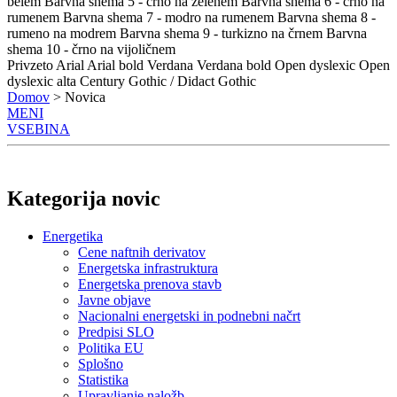
belem
Barvna shema 5 - črno na zelenem
Barvna shema 6 - črno na
rumenem
Barvna shema 7 - modro na rumenem
Barvna shema 8 -
rumeno na modrem
Barvna shema 9 - turkizno na črnem
Barvna
shema 10 - črno na vijoličnem
Privzeto
Arial
Arial bold
Verdana
Verdana bold
Open dyslexic
Open
dyslexic alta
Century Gothic / Didact Gothic
Domov
> Novica
MENI
VSEBINA
Kategorija novic
Energetika
Cene naftnih derivatov
Energetska infrastruktura
Energetska prenova stavb
Javne objave
Nacionalni energetski in podnebni načrt
Predpisi SLO
Politika EU
Splošno
Statistika
Upravljanje naložb