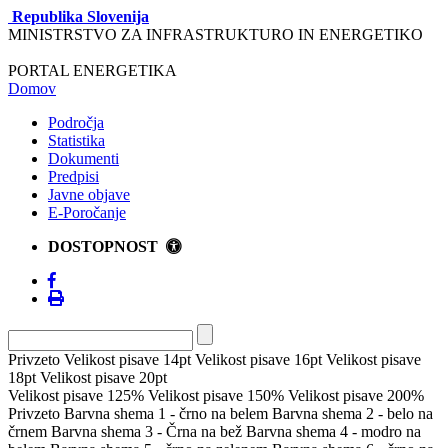
Republika Slovenija
MINISTRSTVO ZA INFRASTRUKTURO IN ENERGETIKO
PORTAL ENERGETIKA
Domov
Področja
Statistika
Dokumenti
Predpisi
Javne objave
E-Poročanje
DOSTOPNOST
Privzeto
Velikost pisave 14pt
Velikost pisave 16pt
Velikost pisave
18pt
Velikost pisave 20pt
Velikost pisave 125%
Velikost pisave 150%
Velikost pisave 200%
Privzeto
Barvna shema 1 - črno na belem
Barvna shema 2 - belo na
črnem
Barvna shema 3 - Črna na bež
Barvna shema 4 - modro na