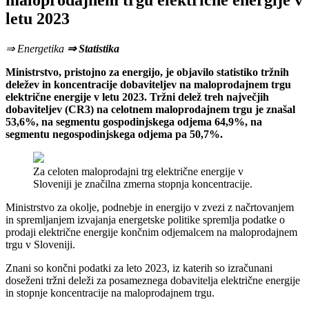
maloprodajnem trgu električne energije v
letu 2023
⇒ Energetika
⇒ Statistika
Ministrstvo, pristojno za energijo, je objavilo statistiko tržnih
deležev in koncentracije dobaviteljev na maloprodajnem trgu
električne energije v letu 2023. Tržni delež treh največjih
dobaviteljev (CR3) na celotnem maloprodajnem trgu je znašal
53,6%, na segmentu gospodinjskega odjema 64,9%, na
segmentu negospodinjskega odjema pa 50,7%.
Za celoten maloprodajni trg električne energije v
Sloveniji je značilna zmerna stopnja koncentracije.
Ministrstvo za okolje, podnebje in energijo v zvezi z načrtovanjem
in spremljanjem izvajanja energetske politike spremlja podatke o
prodaji električne energije končnim odjemalcem na maloprodajnem
trgu v Sloveniji.
Znani so končni podatki za leto 2023, iz katerih so izračunani
doseženi tržni deleži za posameznega dobavitelja električne energije
in stopnje koncentracije na maloprodajnem trgu.