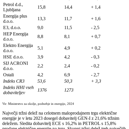
Petrol d.d.,
15,8
14,4
+ 1,4
Ljubljana
Energija plus
13,3
11,7
+ 1,6
d.o.o.
E3, d.o.o.
9,0
11,5
- 2,5
HEP Energija
8,8
8,1
+ 0,7
d.o.o.
Elektro Energija
5,1
4,9
+ 0,2
d.o.o.
HSE d.o.o.
3,9
4,2
- 0,3
SIJ ACRONI
2,2
2,4
- 0,2
d.o.o.
Ostali
4,2
6,9
- 2,7
Indeks CR3
53,6
50,3
+ 3,3
Indeks HHI vseh
1376
1273
dobaviteljev
Vir: Ministrstvo za okolje, podnebje in energijo, 2024
Največji tržni delež na celotnem maloprodajnem trgu električne
energije je v letu 2023 dosegel dobavitelj GEN-I z 21,6% tržnim
deležem. Sledita dobavitelj ECE s 16,2% in PETROL s 15,8%
prodane električne energije na trgu. Skupni tržni delež treh največjih