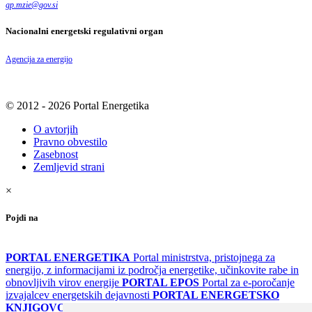
gp.mzie
@
gov
.
si
Nacionalni energetski regulativni organ
Agencija za energijo
© 2012 - 2026 Portal Energetika
O avtorjih
Pravno obvestilo
Zasebnost
Zemljevid strani
×
Pojdi na
PORTAL ENERGETIKA
Portal ministrstva, pristojnega za
energijo, z informacijami iz področja energetike, učinkovite rabe in
obnovljivih virov energije
PORTAL EPOS
Portal za e-poročanje
izvajalcev energetskih dejavnosti
PORTAL ENERGETSKO
KNJIGOVODSTVO
Portal za poročanje o upravljanju z energijo v