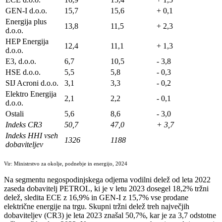
GEN-I d.o.o.
15,7
15,6
+ 0,1
Energija plus
13,8
11,5
+ 2,3
d.o.o.
HEP Energija
12,4
11,1
+ 1,3
d.o.o.
E3, d.o.o.
6,7
10,5
- 3,8
HSE d.o.o.
5,5
5,8
- 0,3
SIJ Acroni d.o.o.
3,1
3,3
- 0,2
Elektro Energija
2,1
2,2
- 0,1
d.o.o.
Ostali
5,6
8,6
- 3,0
Indeks CR3
50,7
47,0
+ 3,7
Indeks HHI vseh
1326
1188
dobaviteljev
Vir: Ministrstvo za okolje, podnebje in energijo, 2024
Na segmentu negospodinjskega odjema vodilni delež od leta 2022
zaseda dobavitelj PETROL, ki je v letu 2023 dosegel 18,2% tržni
delež, sledita ECE z 16,9% in GEN-I z 15,7% vse prodane
električne energije na trgu. Skupni tržni delež treh največjih
dobaviteljev (CR3) je leta 2023 znašal 50,7%, kar je za 3,7 odstotne