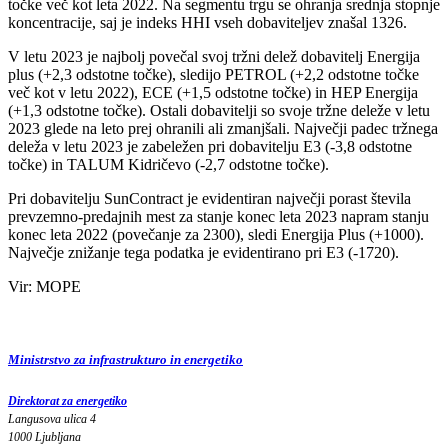
točke več kot leta 2022. Na segmentu trgu se ohranja srednja stopnje
koncentracije, saj je indeks HHI vseh dobaviteljev znašal 1326.
V letu 2023 je najbolj povečal svoj tržni delež dobavitelj Energija
plus (+2,3 odstotne točke), sledijo PETROL (+2,2 odstotne točke
več kot v letu 2022), ECE (+1,5 odstotne točke) in HEP Energija
(+1,3 odstotne točke). Ostali dobavitelji so svoje tržne deleže v letu
2023 glede na leto prej ohranili ali zmanjšali. Največji padec tržnega
deleža v letu 2023 je zabeležen pri dobavitelju E3 (-3,8 odstotne
točke) in TALUM Kidričevo (-2,7 odstotne točke).
Pri dobavitelju SunContract je evidentiran največji porast števila
prevzemno-predajnih mest za stanje konec leta 2023 napram stanju
konec leta 2022 (povečanje za 2300), sledi Energija Plus (+1000).
Največje znižanje tega podatka je evidentirano pri E3 (-1720).
Vir: MOPE
Ministrstvo za infrastrukturo in energetiko
Direktorat za energetiko
Langusova ulica 4
1000 Ljubljana