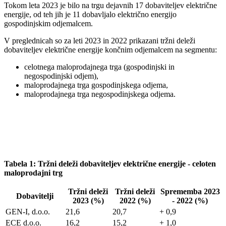
Tokom leta 2023 je bilo na trgu dejavnih 17 dobaviteljev električne
energije, od teh jih je 11 dobavljalo električno energijo
gospodinjskim odjemalcem.
V preglednicah so za leti 2023 in 2022 prikazani tržni deleži
dobaviteljev električne energije končnim odjemalcem na segmentu:
celotnega maloprodajnega trga (gospodinjski in
negospodinjski odjem),
maloprodajnega trga gospodinjskega odjema,
maloprodajnega trga negospodinjskega odjema.
Tabela 1: Tržni deleži dobaviteljev električne energije - celoten
maloprodajni trg
Tržni deleži
Tržni deleži
Sprememba 2023
Dobavitelji
2023 (%)
2022 (%)
- 2022 (%)
GEN-I, d.o.o.
21,6
20,7
+ 0,9
ECE d.o.o.
16,2
15,2
+ 1,0