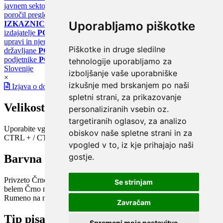
javnem sektorju
PORTAL KLIMATSKI SISTEMI
Register
poročil pregledov klimatskih sistemov
PORTAL ENERGETSKE
Uporabljamo piškotke
IZKAZNICE
Register energetskih izkaznic - za izdelovalce in
izdajatelje
PORTAL GOV.SI
Osrednje spletno mesto o državni
upravi in njenih storitvah
PORTAL eUPRAVA
Državni portal za
Piškotke in druge sledilne
državljane
PORTAL SPOT
Državni portal za podjetja in
podjetnike
PORTAL OPSI
Državni portal odprtih podatkov
tehnologije uporabljamo za
Slovenije
izboljšanje vaše uporabniške
×
izkušnje med brskanjem po naši
Izjava o dostopnosti
spletni strani, za prikazovanje
Velikost pisave
personaliziranih vsebin oz.
targetiranih oglasov, za analizo
Uporabite vgrajeno funkcijo brskalnika
obiskov naše spletne strani in za
CTRL + / CTRL -
vpogled v to, iz kje prihajajo naši
gostje.
Barvna shema
Privzeto
Črno na belem
Belo na črnem
Črno na bež
Modro na
Se strinjam
belem
Črno na zelenem
Črno na rumenem
Modro na rumenem
Rumeno na modrem
Turkizno na črnem
Črno na vijoličnem
Zavračam
Tip pisave
Spremeni moje nastavitve