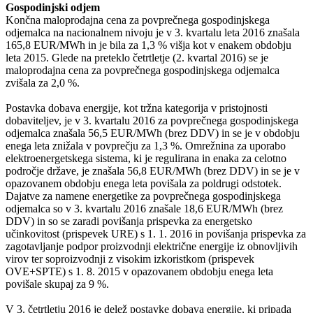
Gospodinjski odjem
Končna maloprodajna cena za povprečnega gospodinjskega
odjemalca na nacionalnem nivoju je v 3. kvartalu leta 2016 znašala
165,8 EUR/MWh in je bila za 1,3 % višja kot v enakem obdobju
leta 2015. Glede na preteklo četrtletje (2. kvartal 2016) se je
maloprodajna cena za povprečnega gospodinjskega odjemalca
zvišala za 2,0 %.
Postavka dobava energije, kot tržna kategorija v pristojnosti
dobaviteljev, je v 3. kvartalu 2016 za povprečnega gospodinjskega
odjemalca znašala 56,5 EUR/MWh (brez DDV) in se je v obdobju
enega leta znižala v povprečju za 1,3 %. Omrežnina za uporabo
elektroenergetskega sistema, ki je regulirana in enaka za celotno
področje države, je znašala 56,8 EUR/MWh (brez DDV) in se je v
opazovanem obdobju enega leta povišala za poldrugi odstotek.
Dajatve za namene energetike za povprečnega gospodinjskega
odjemalca so v 3. kvartalu 2016 znašale 18,6 EUR/MWh (brez
DDV) in so se zaradi povišanja prispevka za energetsko
učinkovitost (prispevek URE) s 1. 1. 2016 in povišanja prispevka za
zagotavljanje podpor proizvodnji električne energije iz obnovljivih
virov ter soproizvodnji z visokim izkoristkom (prispevek
OVE+SPTE) s 1. 8. 2015 v opazovanem obdobju enega leta
povišale skupaj za 9 %.
V 3. četrtletju 2016 je delež postavke dobava energije, ki pripada