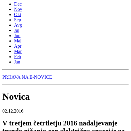
Dec
Nov
Okt
Sep
Avg
Jul
Jun
Maj
Apr
Mar
Feb
Jan
PRIJAVA NA E-NOVICE
Novica
02.12.2016
V tretjem četrtletju 2016 nadaljevanje