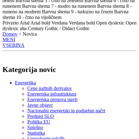
belem
Barvna shema 5 - črno na zelenem
Barvna shema 6 - črno na
rumenem
Barvna shema 7 - modro na rumenem
Barvna shema 8 -
rumeno na modrem
Barvna shema 9 - turkizno na črnem
Barvna
shema 10 - črno na vijoličnem
Privzeto
Arial
Arial bold
Verdana
Verdana bold
Open dyslexic
Open
dyslexic alta
Century Gothic / Didact Gothic
Domov
> Novica
MENI
VSEBINA
Kategorija novic
Energetika
Cene naftnih derivatov
Energetska infrastruktura
Energetska prenova stavb
Javne objave
Nacionalni energetski in podnebni načrt
Predpisi SLO
Politika EU
Splošno
Statistika
Upravljanje naložb