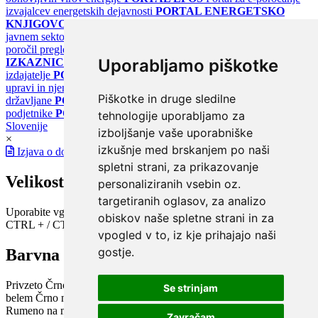
izvajalcev energetskih dejavnosti
PORTAL ENERGETSKO
KNJIGOVODSTVO
Portal za poročanje o upravljanju z energijo v
javnem sektorju
PORTAL KLIMATSKI SISTEMI
Register
poročil pregledov klimatskih sistemov
PORTAL ENERGETSKE
Uporabljamo piškotke
IZKAZNICE
Register energetskih izkaznic - za izdelovalce in
izdajatelje
PORTAL GOV.SI
Osrednje spletno mesto o državni
upravi in njenih storitvah
PORTAL eUPRAVA
Državni portal za
Piškotke in druge sledilne
državljane
PORTAL SPOT
Državni portal za podjetja in
podjetnike
PORTAL OPSI
Državni portal odprtih podatkov
tehnologije uporabljamo za
Slovenije
izboljšanje vaše uporabniške
×
izkušnje med brskanjem po naši
Izjava o dostopnosti
spletni strani, za prikazovanje
Velikost pisave
personaliziranih vsebin oz.
targetiranih oglasov, za analizo
Uporabite vgrajeno funkcijo brskalnika
obiskov naše spletne strani in za
CTRL + / CTRL -
vpogled v to, iz kje prihajajo naši
gostje.
Barvna shema
Privzeto
Črno na belem
Belo na črnem
Črno na bež
Modro na
Se strinjam
belem
Črno na zelenem
Črno na rumenem
Modro na rumenem
Rumeno na modrem
Turkizno na črnem
Črno na vijoličnem
Zavračam