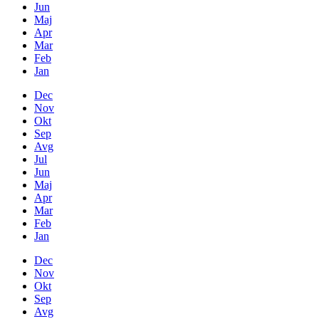
Jun
Maj
Apr
Mar
Feb
Jan
Dec
Nov
Okt
Sep
Avg
Jul
Jun
Maj
Apr
Mar
Feb
Jan
Dec
Nov
Okt
Sep
Avg