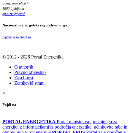
Langusova ulica 4
1000 Ljubljana
gp.mzie
@
gov
.
si
Nacionalni energetski regulativni organ
Agencija za energijo
© 2012 - 2026 Portal Energetika
O avtorjih
Pravno obvestilo
Zasebnost
Zemljevid strani
×
Pojdi na
PORTAL ENERGETIKA
Portal ministrstva, pristojnega za
energijo, z informacijami iz področja energetike, učinkovite rabe in
obnovljivih virov energije
PORTAL EPOS
Portal za e-poročanje