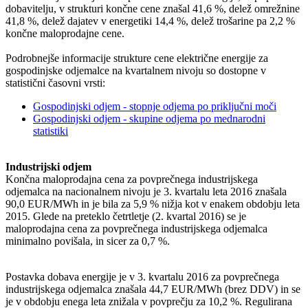
dobavitelju, v strukturi končne cene znašal 41,6 %, delež omrežnine
41,8 %, delež dajatev v energetiki 14,4 %, delež trošarine pa 2,2 %
končne maloprodajne cene.
Podrobnejše informacije strukture cene električne energije za
gospodinjske odjemalce na kvartalnem nivoju so dostopne v
statistični časovni vrsti:
Gospodinjski odjem - stopnje odjema po priključni moči
Gospodinjski odjem - skupine odjema po mednarodni
statistiki
Industrijski odjem
Končna maloprodajna cena za povprečnega industrijskega
odjemalca na nacionalnem nivoju je 3. kvartalu leta 2016 znašala
90,0 EUR/MWh in je bila za 5,9 % nižja kot v enakem obdobju leta
2015. Glede na preteklo četrtletje (2. kvartal 2016) se je
maloprodajna cena za povprečnega industrijskega odjemalca
minimalno povišala, in sicer za 0,7 %.
Postavka dobava energije je v 3. kvartalu 2016 za povprečnega
industrijskega odjemalca znašala 44,7 EUR/MWh (brez DDV) in se
je v obdobju enega leta znižala v povprečju za 10,2 %. Regulirana