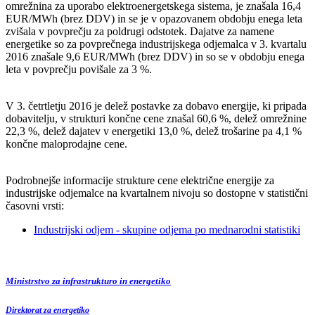
omrežnina za uporabo elektroenergetskega sistema, je znašala 16,4
EUR/MWh (brez DDV) in se je v opazovanem obdobju enega leta
zvišala v povprečju za poldrugi odstotek. Dajatve za namene
energetike so za povprečnega industrijskega odjemalca v 3. kvartalu
2016 znašale 9,6 EUR/MWh (brez DDV) in so se v obdobju enega
leta v povprečju povišale za 3 %.
V 3. četrtletju 2016 je delež postavke za dobavo energije, ki pripada
dobavitelju, v strukturi končne cene znašal 60,6 %, delež omrežnine
22,3 %, delež dajatev v energetiki 13,0 %, delež trošarine pa 4,1 %
končne maloprodajne cene.
Podrobnejše informacije strukture cene električne energije za
industrijske odjemalce na kvartalnem nivoju so dostopne v statistični
časovni vrsti:
Industrijski odjem - skupine odjema po mednarodni statistiki
Ministrstvo za infrastrukturo in energetiko
Direktorat za energetiko