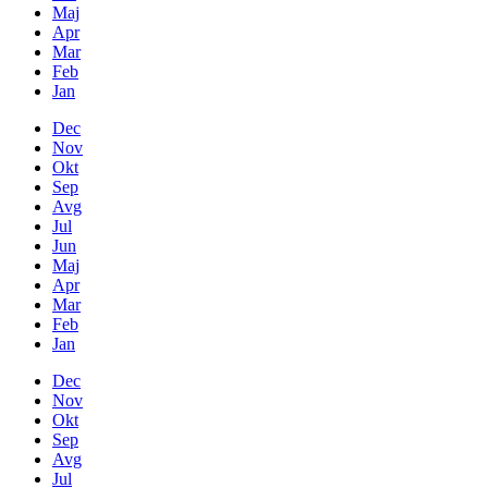
Maj
Apr
Mar
Feb
Jan
Dec
Nov
Okt
Sep
Avg
Jul
Jun
Maj
Apr
Mar
Feb
Jan
Dec
Nov
Okt
Sep
Avg
Jul