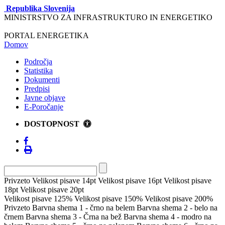
Republika Slovenija
MINISTRSTVO ZA INFRASTRUKTURO IN ENERGETIKO
PORTAL ENERGETIKA
Domov
Področja
Statistika
Dokumenti
Predpisi
Javne objave
E-Poročanje
DOSTOPNOST
Privzeto
Velikost pisave 14pt
Velikost pisave 16pt
Velikost pisave
18pt
Velikost pisave 20pt
Velikost pisave 125%
Velikost pisave 150%
Velikost pisave 200%
Privzeto
Barvna shema 1 - črno na belem
Barvna shema 2 - belo na
črnem
Barvna shema 3 - Črna na bež
Barvna shema 4 - modro na