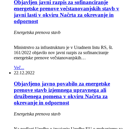
Objavljen javni razpis za sofinanciranje
energetske prenove večstanovanjskih stavb v
javni lasti v okviru Načrta za okrevanje in
odpornost
Energetska prenova stavb
Ministrstvo za infrastrukturo je v Uradnem listu RS, št.
161/2022 objavilo nov javni razpis za sofinanciranje
energetske prenove večstanovanjskih…
Več...
22.12.2022
Objavljeno javno povabilo za energetske
prenove stavb izjemnega upravnega ali
družbenega pomena v okviru Načrta za
okrevanje in odpornost
Energetska prenova stavb
Na podlagi Uredbe o izvajanju Uredbe EU o mehanizmu za