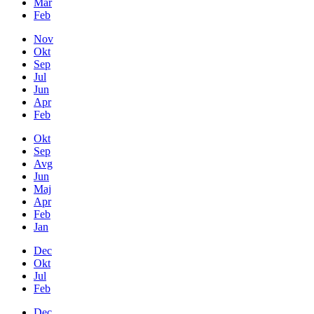
Mar
Feb
Nov
Okt
Sep
Jul
Jun
Apr
Feb
Okt
Sep
Avg
Jun
Maj
Apr
Feb
Jan
Dec
Okt
Jul
Feb
Dec