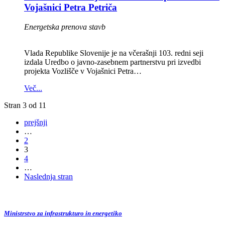
Vojašnici Petra Petriča
Energetska prenova stavb
Vlada Republike Slovenije je na včerašnji 103. redni seji
izdala Uredbo o javno-zasebnem partnerstvu pri izvedbi
projekta Vozlišče v Vojašnici Petra…
Več...
Stran 3 od 11
prejšnji
…
2
3
4
…
Naslednja stran
Ministrstvo za infrastrukturo in energetiko