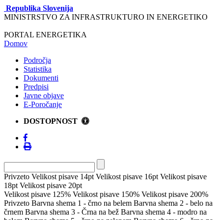
Republika Slovenija
MINISTRSTVO ZA INFRASTRUKTURO IN ENERGETIKO
PORTAL ENERGETIKA
Domov
Področja
Statistika
Dokumenti
Predpisi
Javne objave
E-Poročanje
DOSTOPNOST
Privzeto
Velikost pisave 14pt
Velikost pisave 16pt
Velikost pisave
18pt
Velikost pisave 20pt
Velikost pisave 125%
Velikost pisave 150%
Velikost pisave 200%
Privzeto
Barvna shema 1 - črno na belem
Barvna shema 2 - belo na
črnem
Barvna shema 3 - Črna na bež
Barvna shema 4 - modro na