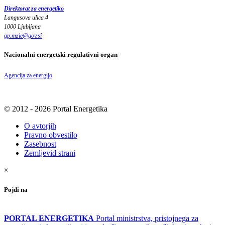
Direktorat za energetiko
Langusova ulica 4
1000 Ljubljana
gp.mzie
@
gov
.
si
Nacionalni energetski regulativni organ
Agencija za energijo
© 2012 - 2026 Portal Energetika
O avtorjih
Pravno obvestilo
Zasebnost
Zemljevid strani
×
Pojdi na
PORTAL ENERGETIKA
Portal ministrstva, pristojnega za