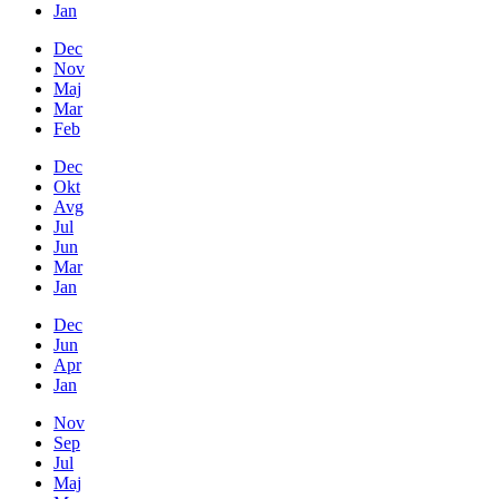
Jan
Dec
Nov
Maj
Mar
Feb
Dec
Okt
Avg
Jul
Jun
Mar
Jan
Dec
Jun
Apr
Jan
Nov
Sep
Jul
Maj