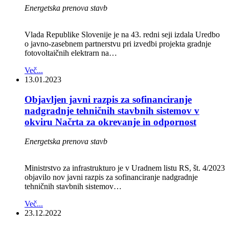
Energetska prenova stavb
Vlada Republike Slovenije je na 43. redni seji izdala Uredbo
o javno-zasebnem partnerstvu pri izvedbi projekta gradnje
fotovoltaičnih elektrarn na…
Več...
13.01.2023
Objavljen javni razpis za sofinanciranje
nadgradnje tehničnih stavbnih sistemov v
okviru Načrta za okrevanje in odpornost
Energetska prenova stavb
Ministrstvo za infrastrukturo je v Uradnem listu RS, št. 4/2023
objavilo nov javni razpis za sofinanciranje nadgradnje
tehničnih stavbnih sistemov…
Več...
23.12.2022