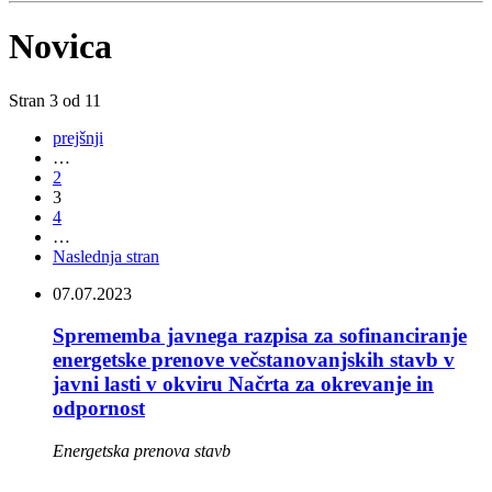
Novica
Stran 3 od 11
prejšnji
…
2
3
4
…
Naslednja stran
07.07.2023
Sprememba javnega razpisa za sofinanciranje
energetske prenove večstanovanjskih stavb v
javni lasti v okviru Načrta za okrevanje in
odpornost
Energetska prenova stavb