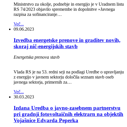
Ministrstvo za okolje, podnebje in energijo je v Uradnem listu
RS 74/2023 objavilo spremembe in dopolnitve »Javnega
razpisa za sofinanciranje…
Več...
09.06.2023
Izvedba energetske prenove in graditev novih,
skoraj nič-energijskih stavb
Energetska prenova stavb
Vlada RS je na 53. redni seji na podlagi Uredbe o upravljanju
z energijo v javnem sektorju določila seznam stavb oseb
javnega sektorja, primernih za…
Več...
30.03.2023
Izdana Uredba o javno-zasebnem partnerstvu
pri gradnji fotovoltaičnih elektrarn na objektih
Vojašnice Edvarda Peperka