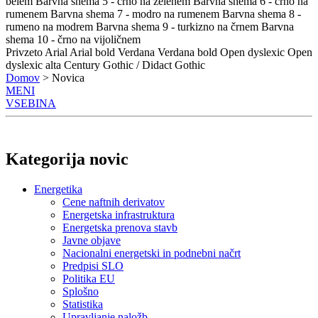
belem
Barvna shema 5 - črno na zelenem
Barvna shema 6 - črno na
rumenem
Barvna shema 7 - modro na rumenem
Barvna shema 8 -
rumeno na modrem
Barvna shema 9 - turkizno na črnem
Barvna
shema 10 - črno na vijoličnem
Privzeto
Arial
Arial bold
Verdana
Verdana bold
Open dyslexic
Open
dyslexic alta
Century Gothic / Didact Gothic
Domov
> Novica
MENI
VSEBINA
Kategorija novic
Energetika
Cene naftnih derivatov
Energetska infrastruktura
Energetska prenova stavb
Javne objave
Nacionalni energetski in podnebni načrt
Predpisi SLO
Politika EU
Splošno
Statistika
Upravljanje naložb