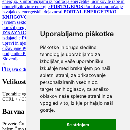
energijo, z informacijami iz področja energetike, učinkovite rabe in
obnovljivih virov energije
PORTAL EPOS
Portal za e-poročanje
izvajalcev energetskih dejavnosti
PORTAL ENERGETSKO
KNJIGOVODSTVO
Portal za poročanje o upravljanju z energijo v
javnem sektorju
PORTAL KLIMATSKI SISTEMI
Register
poročil pregledov klimatskih sistemov
PORTAL ENERGETSKE
Uporabljamo piškotke
IZKAZNICE
Register energetskih izkaznic - za izdelovalce in
izdajatelje
PORTAL GOV.SI
Osrednje spletno mesto o državni
upravi in njenih storitvah
PORTAL eUPRAVA
Državni portal za
Piškotke in druge sledilne
državljane
PORTAL SPOT
Državni portal za podjetja in
podjetnike
PORTAL OPSI
Državni portal odprtih podatkov
tehnologije uporabljamo za
Slovenije
izboljšanje vaše uporabniške
×
izkušnje med brskanjem po naši
Izjava o dostopnosti
spletni strani, za prikazovanje
Velikost pisave
personaliziranih vsebin oz.
targetiranih oglasov, za analizo
Uporabite vgrajeno funkcijo brskalnika
obiskov naše spletne strani in za
CTRL + / CTRL -
vpogled v to, iz kje prihajajo naši
gostje.
Barvna shema
Privzeto
Črno na belem
Belo na črnem
Črno na bež
Modro na
Se strinjam
belem
Črno na zelenem
Črno na rumenem
Modro na rumenem