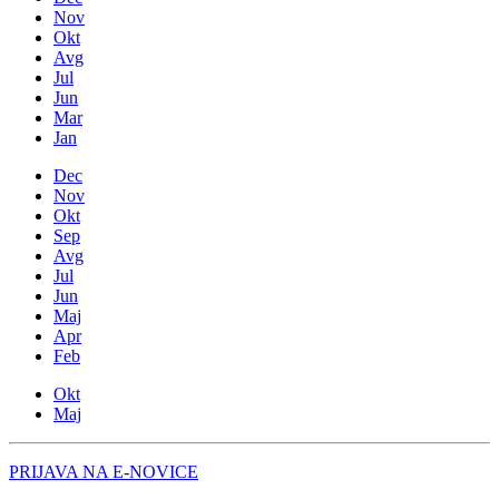
Nov
Okt
Avg
Jul
Jun
Mar
Jan
Dec
Nov
Okt
Sep
Avg
Jul
Jun
Maj
Apr
Feb
Okt
Maj
PRIJAVA NA E-NOVICE