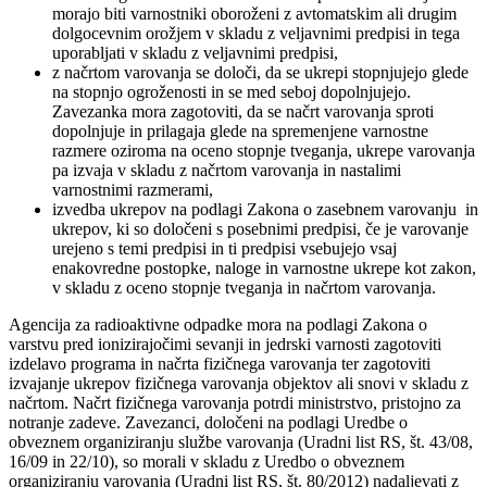
morajo biti varnostniki oboroženi z avtomatskim ali drugim
dolgocevnim orožjem v skladu z veljavnimi predpisi in tega
uporabljati v skladu z veljavnimi predpisi,
z načrtom varovanja se določi, da se ukrepi stopnjujejo glede
na stopnjo ogroženosti in se med seboj dopolnjujejo.
Zavezanka mora zagotoviti, da se načrt varovanja sproti
dopolnjuje in prilagaja glede na spremenjene varnostne
razmere oziroma na oceno stopnje tveganja, ukrepe varovanja
pa izvaja v skladu z načrtom varovanja in nastalimi
varnostnimi razmerami,
izvedba ukrepov na podlagi Zakona o zasebnem varovanju in
ukrepov, ki so določeni s posebnimi predpisi, če je varovanje
urejeno s temi predpisi in ti predpisi vsebujejo vsaj
enakovredne postopke, naloge in varnostne ukrepe kot zakon,
v skladu z oceno stopnje tveganja in načrtom varovanja.
Agencija za radioaktivne odpadke mora na podlagi Zakona o
varstvu pred ionizirajočimi sevanji in jedrski varnosti zagotoviti
izdelavo programa in načrta fizičnega varovanja ter zagotoviti
izvajanje ukrepov fizičnega varovanja objektov ali snovi v skladu z
načrtom. Načrt fizičnega varovanja potrdi ministrstvo, pristojno za
notranje zadeve. Zavezanci, določeni na podlagi Uredbe o
obveznem organiziranju službe varovanja (Uradni list RS, št. 43/08,
16/09 in 22/10), so morali v skladu z Uredbo o obveznem
organiziranju varovanja (Uradni list RS, št. 80/2012) nadaljevati z