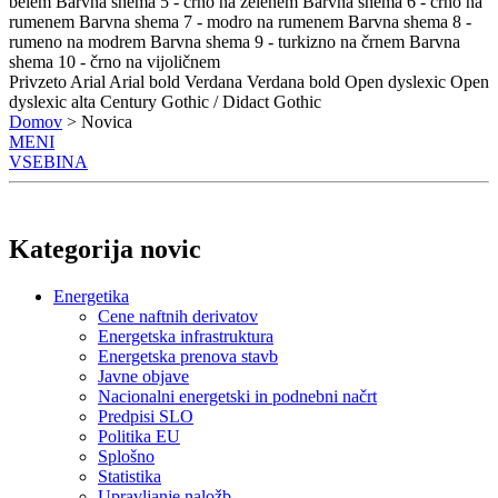
belem
Barvna shema 5 - črno na zelenem
Barvna shema 6 - črno na
rumenem
Barvna shema 7 - modro na rumenem
Barvna shema 8 -
rumeno na modrem
Barvna shema 9 - turkizno na črnem
Barvna
shema 10 - črno na vijoličnem
Privzeto
Arial
Arial bold
Verdana
Verdana bold
Open dyslexic
Open
dyslexic alta
Century Gothic / Didact Gothic
Domov
> Novica
MENI
VSEBINA
Kategorija novic
Energetika
Cene naftnih derivatov
Energetska infrastruktura
Energetska prenova stavb
Javne objave
Nacionalni energetski in podnebni načrt
Predpisi SLO
Politika EU
Splošno
Statistika
Upravljanje naložb