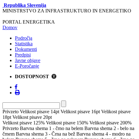
Republika Slovenija
MINISTRSTVO ZA INFRASTRUKTURO IN ENERGETIKO
PORTAL ENERGETIKA
Domov
Področja
Statistika
Dokumenti
Predpisi
Javne objave
E-Poročanje
DOSTOPNOST
Privzeto
Velikost pisave 14pt
Velikost pisave 16pt
Velikost pisave
18pt
Velikost pisave 20pt
Velikost pisave 125%
Velikost pisave 150%
Velikost pisave 200%
Privzeto
Barvna shema 1 - črno na belem
Barvna shema 2 - belo na
črnem
Barvna shema 3 - Črna na bež
Barvna shema 4 - modro na