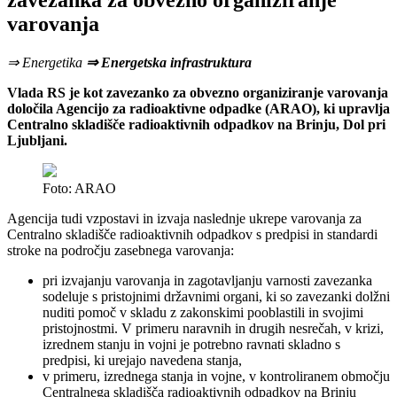
zavezanka za obvezno organiziranje
varovanja
⇒ Energetika
⇒ Energetska infrastruktura
Vlada RS je kot zavezanko za obvezno organiziranje varovanja
določila Agencijo za radioaktivne odpadke (ARAO), ki upravlja
Centralno skladišče radioaktivnih odpadkov na Brinju, Dol pri
Ljubljani.
Foto: ARAO
Agencija tudi vzpostavi in izvaja naslednje ukrepe varovanja za
Centralno skladišče radioaktivnih odpadkov s predpisi in standardi
stroke na področju zasebnega varovanja:
pri izvajanju varovanja in zagotavljanju varnosti zavezanka
sodeluje s pristojnimi državnimi organi, ki so zavezanki dolžni
nuditi pomoč v skladu z zakonskimi pooblastili in svojimi
pristojnostmi. V primeru naravnih in drugih nesrečah, v krizi,
izrednem stanju in vojni je potrebno ravnati skladno s
predpisi, ki urejajo navedena stanja,
v primeru, izrednega stanja in vojne, v kontroliranem območju
Centralnega skladišča radioaktivnih odpadkov na Brinju