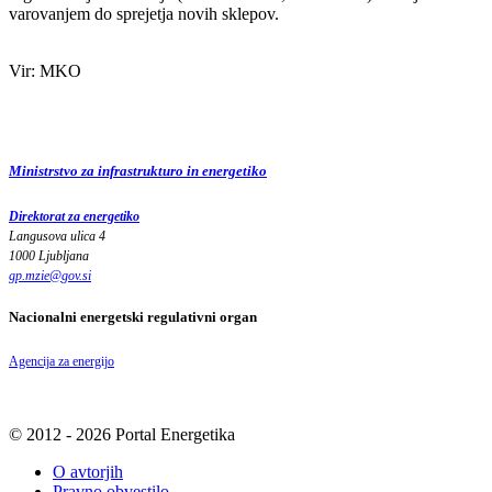
varovanjem do sprejetja novih sklepov.
Vir: MKO
Ministrstvo za infrastrukturo in energetiko
Direktorat za energetiko
Langusova ulica 4
1000 Ljubljana
gp.mzie
@
gov
.
si
Nacionalni energetski regulativni organ
Agencija za energijo
© 2012 - 2026 Portal Energetika
O avtorjih
Pravno obvestilo