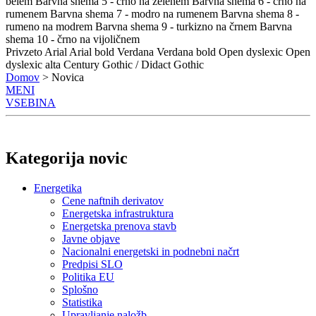
belem
Barvna shema 5 - črno na zelenem
Barvna shema 6 - črno na
rumenem
Barvna shema 7 - modro na rumenem
Barvna shema 8 -
rumeno na modrem
Barvna shema 9 - turkizno na črnem
Barvna
shema 10 - črno na vijoličnem
Privzeto
Arial
Arial bold
Verdana
Verdana bold
Open dyslexic
Open
dyslexic alta
Century Gothic / Didact Gothic
Domov
> Novica
MENI
VSEBINA
Kategorija novic
Energetika
Cene naftnih derivatov
Energetska infrastruktura
Energetska prenova stavb
Javne objave
Nacionalni energetski in podnebni načrt
Predpisi SLO
Politika EU
Splošno
Statistika
Upravljanje naložb