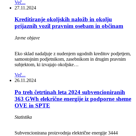
Več...
27.11.2024
Kreditiranje okoljskih naložb in okolju
prijaznih vozil pravnim osebam in občinam
Javne objave
Eko sklad nadaljuje z nudenjem ugodnih kreditov podjetjem,
samostojnim podjetnikom, zasebnikom in drugim pravnim
subjektom, ki izvajajo okoljske…
Več...
26.11.2024
Po treh četrtinah leta 2024 subvencioniranih
363 GWh elekrične energije iz podporne sheme
OVE in SPTE
Statistika
Subvencionirana proizvodnja električne energije 3444