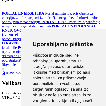
PORTAL ENERGETIKA
Portal ministrstva, pristojnega za
energijo, z informacijami iz področja energetike, učinkovite rabe in
obnovljivih virov energije
PORTAL EPOS
Portal za e-poročanje
izvajalcev energetskih dejavnosti
PORTAL ENERGETSKO
KNJIGOVODSTVO
Portal za poročanje o upravljanju z energijo v
javnem sektorju
PORTAL KLIMATSKI SISTEMI
Register
poročil pregledov klimatskih sistemov
PORTAL ENERGETSKE
Uporabljamo piškotke
IZKAZNICE
Register energetskih izkaznic - za izdelovalce in
izdajatelje
PORTAL GOV.SI
Osrednje spletno mesto o državni
upravi in njenih storitvah
PORTAL eUPRAVA
Državni portal za
Piškotke in druge sledilne
državljane
PORTAL SPOT
Državni portal za podjetja in
podjetnike
PORTAL OPSI
Državni portal odprtih podatkov
tehnologije uporabljamo za
Slovenije
izboljšanje vaše uporabniške
×
izkušnje med brskanjem po naši
Izjava o dostopnosti
spletni strani, za prikazovanje
Velikost pisave
personaliziranih vsebin oz.
targetiranih oglasov, za analizo
Uporabite vgrajeno funkcijo brskalnika
obiskov naše spletne strani in za
CTRL + / CTRL -
vpogled v to, iz kje prihajajo naši