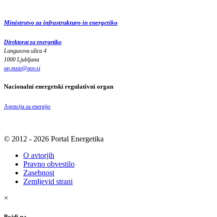
Ministrstvo za infrastrukturo in energetiko
Direktorat za energetiko
Langusova ulica 4
1000 Ljubljana
gp.mzie
@
gov
.
si
Nacionalni energetski regulativni organ
Agencija za energijo
© 2012 - 2026 Portal Energetika
O avtorjih
Pravno obvestilo
Zasebnost
Zemljevid strani
×
Pojdi na