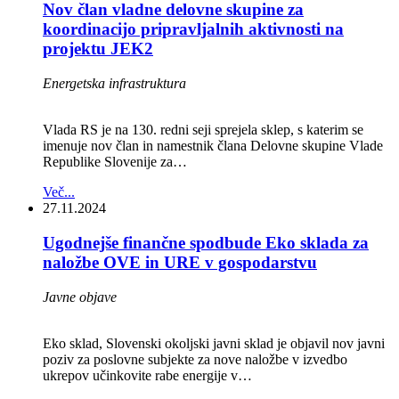
Nov član vladne delovne skupine za
koordinacijo pripravljalnih aktivnosti na
projektu JEK2
Energetska infrastruktura
Vlada RS je na 130. redni seji sprejela sklep, s katerim se
imenuje nov član in namestnik člana Delovne skupine Vlade
Republike Slovenije za…
Več...
27.11.2024
Ugodnejše finančne spodbude Eko sklada za
naložbe OVE in URE v gospodarstvu
Javne objave
Eko sklad, Slovenski okoljski javni sklad je objavil nov javni
poziv za poslovne subjekte za nove naložbe v izvedbo
ukrepov učinkovite rabe energije v…