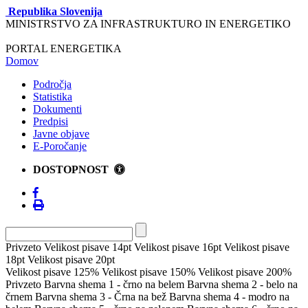
Republika Slovenija
MINISTRSTVO ZA INFRASTRUKTURO IN ENERGETIKO
PORTAL ENERGETIKA
Domov
Področja
Statistika
Dokumenti
Predpisi
Javne objave
E-Poročanje
DOSTOPNOST
Privzeto
Velikost pisave 14pt
Velikost pisave 16pt
Velikost pisave
18pt
Velikost pisave 20pt
Velikost pisave 125%
Velikost pisave 150%
Velikost pisave 200%
Privzeto
Barvna shema 1 - črno na belem
Barvna shema 2 - belo na
črnem
Barvna shema 3 - Črna na bež
Barvna shema 4 - modro na