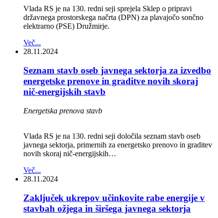
Vlada RS je na 130. redni seji sprejela Sklep o pripravi
državnega prostorskega načrta (DPN) za plavajočo sončno
elektrarno (PSE) Družmirje.
Več...
28.11.2024
Seznam stavb oseb javnega sektorja za izvedbo
energetske prenove in graditve novih skoraj
nič-energijskih stavb
Energetska prenova stavb
Vlada RS je na 130. redni seji določila seznam stavb oseb
javnega sektorja, primernih za energetsko prenovo in graditev
novih skoraj nič-energijskih…
Več...
28.11.2024
Zaključek ukrepov učinkovite rabe energije v
stavbah ožjega in širšega javnega sektorja