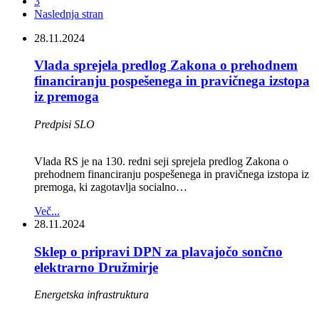
3
Naslednja stran
28.11.2024
Vlada sprejela predlog Zakona o prehodnem
financiranju pospešenega in pravičnega izstopa
iz premoga
Predpisi SLO
Vlada RS je na 130. redni seji sprejela predlog Zakona o
prehodnem financiranju pospešenega in pravičnega izstopa iz
premoga, ki zagotavlja socialno…
Več...
28.11.2024
Sklep o pripravi DPN za plavajočo sončno
elektrarno Družmirje
Energetska infrastruktura