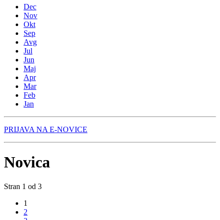
Dec
Nov
Okt
Sep
Avg
Jul
Jun
Maj
Apr
Mar
Feb
Jan
PRIJAVA NA E-NOVICE
Novica
Stran 1 od 3
1
2