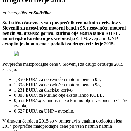
drugo četrtletje 2015
⇒ Energetika
⇒ Statistika
Statistična časovna vrsta povprečnih cen naftnih derivatov v
Sloveniji za neosvinčen motorni bencin 95, neosvinčen motorni
bencin 98, dizelsko gorivo, kurilno olje ekstra lahko KOEL,
industrijsko kurilno olje s vsebnostjo ≤ 1 % žvepla in UNP –
avtoplin je dopolnjena s podatki za drugo četrtletje 2015.
Povprečne maloprodajne cene v Sloveniji za drugo četrtletje 2015
znašajo:
1,350 EUR/l za neosvinčen motorni bencin 95,
1,398 EUR/l za neosvinčen motorni bencin 98,
1,231 EUR/l za dizelsko gorivo,
0,888 EUR/l za kurilno olje ekstra lahko KOEL,
0,652 EUR/kg za industrijsko kurilno olje s vsebnostjo ≤ 1 %
žvepla,
0,627 EUR/l za UNP – avtoplin.
V drugem četrtletju 2015 so v primerjavi z enakim obdobjem leta
2014 povprečne maloprodajne cene pri vseh naftnih naftnih