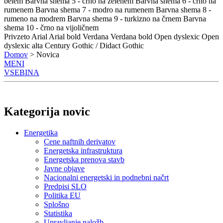
belem
Barvna shema 5 - črno na zelenem
Barvna shema 6 - črno na
rumenem
Barvna shema 7 - modro na rumenem
Barvna shema 8 -
rumeno na modrem
Barvna shema 9 - turkizno na črnem
Barvna
shema 10 - črno na vijoličnem
Privzeto
Arial
Arial bold
Verdana
Verdana bold
Open dyslexic
Open
dyslexic alta
Century Gothic / Didact Gothic
Domov
> Novica
MENI
VSEBINA
Kategorija novic
Energetika
Cene naftnih derivatov
Energetska infrastruktura
Energetska prenova stavb
Javne objave
Nacionalni energetski in podnebni načrt
Predpisi SLO
Politika EU
Splošno
Statistika
Upravljanje naložb