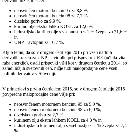
derivatih nižje, in sicer:
neosvinčen motorni bencin 95 za 8,8 %,
neosvinčen motorni bencin 98 za 7,7 %,
dizelsko gorivo za 9,9 %,
kurilno olje ekstra lahko KOEL za 12,6 %,
industrijsko kurilno olje s vsebnostjo ≤ 1 % žvepla za 21,6 %
in
UNP – avtoplin za 16,7 %.
Kljub temu, da so v drugem četrtletju 2015 pri vseh naftnih
derivatih, razen za UNP – avtoplin pri prispevku URE (učinkovita
raba energije), ostali prispevki višji kot v drugem četrtletju 2014, so
zaradi nižjih svetovnih cen, nižje tudi maloprodajne cene vseh
naftnih derivatov v Sloveniji.
V primerjavi s prvim četrtletjem 2015, so v drugem četrtletju 2015
povprečne maloprodajne cene višje pri:
neosvinčenem motornem bencinu 95 za 5,0 %,
neosvinčenem motornem bencinu 98 za 6,0 %,
dizelskem gorivu za 2,7 %,
kurilnem olju ekstra lahkem KOEL za 4,3 % in
industrijskem kurilnem olju s vsebnostjo ≤ 1 % žvepla za 7,4
%.