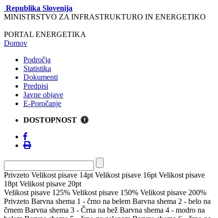
Republika Slovenija
MINISTRSTVO ZA INFRASTRUKTURO IN ENERGETIKO
PORTAL ENERGETIKA
Domov
Področja
Statistika
Dokumenti
Predpisi
Javne objave
E-Poročanje
DOSTOPNOST
Privzeto
Velikost pisave 14pt
Velikost pisave 16pt
Velikost pisave
18pt
Velikost pisave 20pt
Velikost pisave 125%
Velikost pisave 150%
Velikost pisave 200%
Privzeto
Barvna shema 1 - črno na belem
Barvna shema 2 - belo na
črnem
Barvna shema 3 - Črna na bež
Barvna shema 4 - modro na