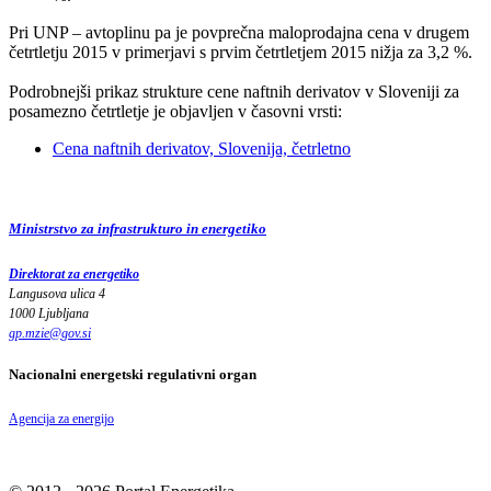
Pri UNP – avtoplinu pa je povprečna maloprodajna cena v drugem
četrtletju 2015 v primerjavi s prvim četrtletjem 2015 nižja za 3,2 %.
Podrobnejši prikaz strukture cene naftnih derivatov v Sloveniji za
posamezno četrtletje je objavljen v časovni vrsti:
Cena naftnih derivatov, Slovenija, četrletno
Ministrstvo za infrastrukturo in energetiko
Direktorat za energetiko
Langusova ulica 4
1000 Ljubljana
gp.mzie
@
gov
.
si
Nacionalni energetski regulativni organ
Agencija za energijo