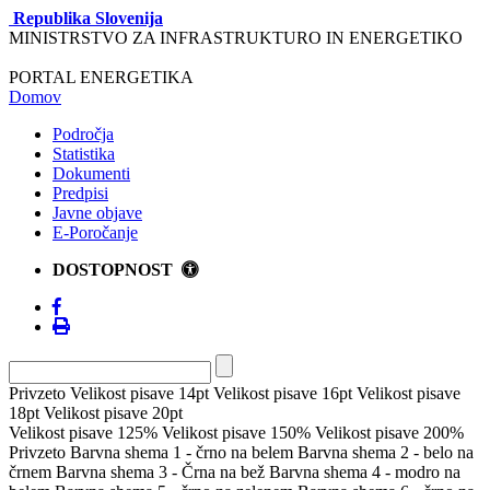
Republika Slovenija
MINISTRSTVO ZA INFRASTRUKTURO IN ENERGETIKO
PORTAL ENERGETIKA
Domov
Področja
Statistika
Dokumenti
Predpisi
Javne objave
E-Poročanje
DOSTOPNOST
Privzeto
Velikost pisave 14pt
Velikost pisave 16pt
Velikost pisave
18pt
Velikost pisave 20pt
Velikost pisave 125%
Velikost pisave 150%
Velikost pisave 200%
Privzeto
Barvna shema 1 - črno na belem
Barvna shema 2 - belo na
črnem
Barvna shema 3 - Črna na bež
Barvna shema 4 - modro na