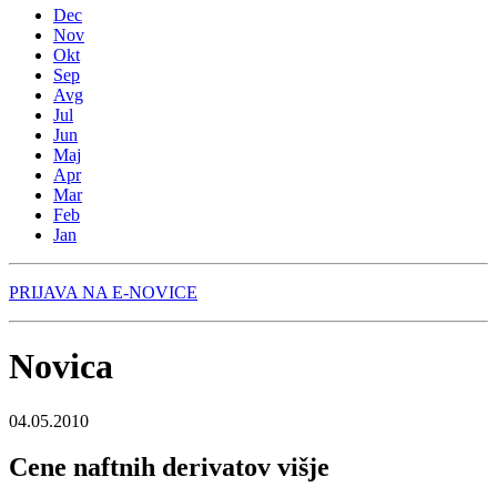
Dec
Nov
Okt
Sep
Avg
Jul
Jun
Maj
Apr
Mar
Feb
Jan
PRIJAVA NA E-NOVICE
Novica
04.05.2010
Cene naftnih derivatov višje