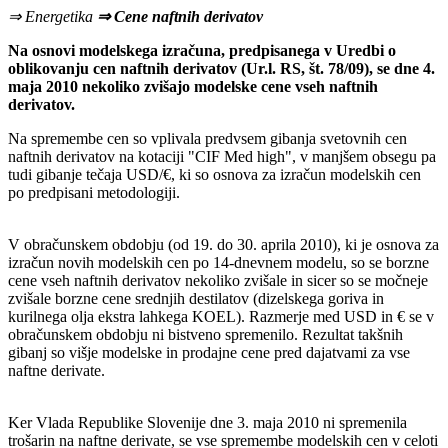
⇒ Energetika
⇒ Cene naftnih derivatov
Na osnovi modelskega izračuna, predpisanega v Uredbi o
oblikovanju cen naftnih derivatov (Ur.l. RS, št. 78/09), se dne 4.
maja 2010 nekoliko zvišajo modelske cene vseh naftnih
derivatov.
Na spremembe cen so vplivala predvsem gibanja svetovnih cen
naftnih derivatov na kotaciji "CIF Med high", v manjšem obsegu pa
tudi gibanje tečaja USD/€, ki so osnova za izračun modelskih cen
po predpisani metodologiji.
V obračunskem obdobju (od 19. do 30. aprila 2010), ki je osnova za
izračun novih modelskih cen po 14-dnevnem modelu, so se borzne
cene vseh naftnih derivatov nekoliko zvišale in sicer so se močneje
zvišale borzne cene srednjih destilatov (dizelskega goriva in
kurilnega olja ekstra lahkega KOEL). Razmerje med USD in € se v
obračunskem obdobju ni bistveno spremenilo. Rezultat takšnih
gibanj so višje modelske in prodajne cene pred dajatvami za vse
naftne derivate.
Ker Vlada Republike Slovenije dne 3. maja 2010 ni spremenila
trošarin na naftne derivate, se vse spremembe modelskih cen v celoti