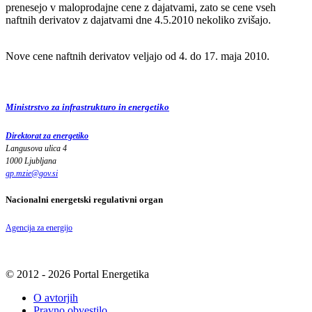
prenesejo v maloprodajne cene z dajatvami, zato se cene vseh
naftnih derivatov z dajatvami dne 4.5.2010 nekoliko zvišajo.
Nove cene naftnih derivatov veljajo od 4. do 17. maja 2010.
Ministrstvo za infrastrukturo in energetiko
Direktorat za energetiko
Langusova ulica 4
1000 Ljubljana
gp.mzie
@
gov
.
si
Nacionalni energetski regulativni organ
Agencija za energijo
© 2012 - 2026 Portal Energetika
O avtorjih
Pravno obvestilo