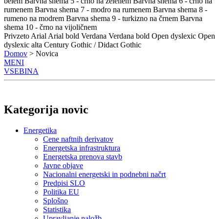
belem
Barvna shema 5 - črno na zelenem
Barvna shema 6 - črno na
rumenem
Barvna shema 7 - modro na rumenem
Barvna shema 8 -
rumeno na modrem
Barvna shema 9 - turkizno na črnem
Barvna
shema 10 - črno na vijoličnem
Privzeto
Arial
Arial bold
Verdana
Verdana bold
Open dyslexic
Open
dyslexic alta
Century Gothic / Didact Gothic
Domov
> Novica
MENI
VSEBINA
Kategorija novic
Energetika
Cene naftnih derivatov
Energetska infrastruktura
Energetska prenova stavb
Javne objave
Nacionalni energetski in podnebni načrt
Predpisi SLO
Politika EU
Splošno
Statistika
Upravljanje naložb