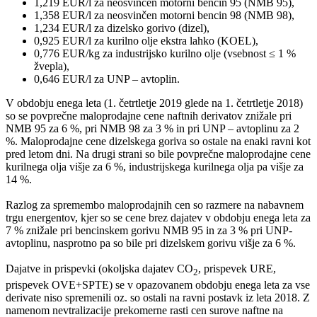
1,219 EUR/l za neosvinčen motorni bencin 95 (NMB 95),
1,358 EUR/l za neosvinčen motorni bencin 98 (NMB 98),
1,234 EUR/l za dizelsko gorivo (dizel),
0,925 EUR/l za kurilno olje ekstra lahko (KOEL),
0,776 EUR/kg za industrijsko kurilno olje (vsebnost ≤ 1 %
žvepla),
0,646 EUR/l za UNP – avtoplin.
V obdobju enega leta (1. četrtletje 2019 glede na 1. četrtletje 2018)
so se povprečne maloprodajne cene naftnih derivatov znižale pri
NMB 95 za 6 %, pri NMB 98 za 3 % in pri UNP – avtoplinu za 2
%. Maloprodajne cene dizelskega goriva so ostale na enaki ravni kot
pred letom dni. Na drugi strani so bile povprečne maloprodajne cene
kurilnega olja višje za 6 %, industrijskega kurilnega olja pa višje za
14 %.
Razlog za spremembo maloprodajnih cen so razmere na nabavnem
trgu energentov, kjer so se cene brez dajatev v obdobju enega leta za
7 % znižale pri bencinskem gorivu NMB 95 in za 3 % pri UNP-
avtoplinu, nasprotno pa so bile pri dizelskem gorivu višje za 6 %.
Dajatve in prispevki (okoljska dajatev CO
, prispevek URE,
2
prispevek OVE+SPTE) se v opazovanem obdobju enega leta za vse
derivate niso spremenili oz. so ostali na ravni postavk iz leta 2018. Z
namenom nevtralizacije prekomerne rasti cen surove naftne na