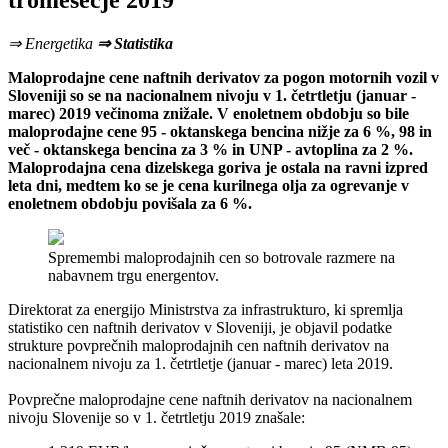
tromesečje 2019
⇒ Energetika
⇒ Statistika
Maloprodajne cene naftnih derivatov za pogon motornih vozil v
Sloveniji so se na nacionalnem nivoju v 1. četrtletju (januar -
marec) 2019 večinoma znižale. V enoletnem obdobju so bile
maloprodajne cene 95 - oktanskega bencina nižje za 6 %, 98 in
več - oktanskega bencina za 3 % in UNP - avtoplina za 2 %.
Maloprodajna cena dizelskega goriva je ostala na ravni izpred
leta dni, medtem ko se je cena kurilnega olja za ogrevanje v
enoletnem obdobju povišala za 6 %.
Spremembi maloprodajnih cen so botrovale razmere na
nabavnem trgu energentov.
Direktorat za energijo Ministrstva za infrastrukturo, ki spremlja
statistiko cen naftnih derivatov v Sloveniji, je objavil podatke
strukture povprečnih maloprodajnih cen naftnih derivatov na
nacionalnem nivoju za 1. četrtletje (januar - marec) leta 2019.
Povprečne maloprodajne cene naftnih derivatov na nacionalnem
nivoju Slovenije so v 1. četrtletju 2019 znašale: