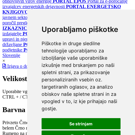
obnovljivih virov energije
PORTAL EPOS
Portal za e-poročanje
izvajalcev energetskih dejavnosti
PORTAL ENERGETSKO
KNJIGOVODSTVO
Portal za poročanje o upravljanju z energijo v
javnem sektorju
PORTAL KLIMATSKI SISTEMI
Register
poročil pregledov klimatskih sistemov
PORTAL ENERGETSKE
Uporabljamo piškotke
IZKAZNICE
Register energetskih izkaznic - za izdelovalce in
izdajatelje
PORTAL GOV.SI
Osrednje spletno mesto o državni
upravi in njenih storitvah
PORTAL eUPRAVA
Državni portal za
Piškotke in druge sledilne
državljane
PORTAL SPOT
Državni portal za podjetja in
podjetnike
PORTAL OPSI
Državni portal odprtih podatkov
tehnologije uporabljamo za
Slovenije
izboljšanje vaše uporabniške
×
izkušnje med brskanjem po naši
Izjava o dostopnosti
spletni strani, za prikazovanje
Velikost pisave
personaliziranih vsebin oz.
targetiranih oglasov, za analizo
Uporabite vgrajeno funkcijo brskalnika
obiskov naše spletne strani in za
CTRL + / CTRL -
vpogled v to, iz kje prihajajo naši
gostje.
Barvna shema
Privzeto
Črno na belem
Belo na črnem
Črno na bež
Modro na
Se strinjam
belem
Črno na zelenem
Črno na rumenem
Modro na rumenem
Rumeno na modrem
Turkizno na črnem
Črno na vijoličnem