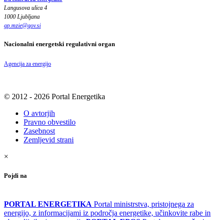
Langusova ulica 4
1000 Ljubljana
gp.mzie
@
gov
.
si
Nacionalni energetski regulativni organ
Agencija za energijo
© 2012 - 2026 Portal Energetika
O avtorjih
Pravno obvestilo
Zasebnost
Zemljevid strani
×
Pojdi na
PORTAL ENERGETIKA
Portal ministrstva, pristojnega za
energijo, z informacijami iz področja energetike, učinkovite rabe in