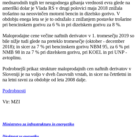
mednarodnih trgih ter neugodnega gibanja vrednosti evra glede na
ameriški dolar je Vlada RS v drugi polovici maja 2018 znižala
trošarino na neosvinčen motorni bencin in dizelsko gorivo. V
obdobju enega leta se je to odražalo z znižanjem postavke trošarine
pri bencinskem gorivu za 6 % in pri dizelskem gorivu za 8 %.
Maloprodajne cene večine naftnih derivatov v 1. tromesečju 2019 so
bile nižje tudi glede na preteklo tromesečje (oktober - december
2018); in sicer za 7 % pri bencinskem gorivu NBM 95, za 6 % pri
NMB 98 in za 7 % pri dizelskem gorivu, pri KOEL in pri UNP -
avtoplinu.
Podrobnejši prikaz strukture maloprodajnih cen naftnih derivatov v
Sloveniji je na voljo v dveh časovnih vrstah, in sicer na četrtletni in
na letni ravni za obdobje od leta 2008 dalje.
Podrobnosti
Vir: MZI
Ministrstvo za infrastrukturo in energetiko
Direktorat za energetiko