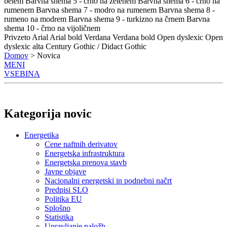
belem
Barvna shema 5 - črno na zelenem
Barvna shema 6 - črno na
rumenem
Barvna shema 7 - modro na rumenem
Barvna shema 8 -
rumeno na modrem
Barvna shema 9 - turkizno na črnem
Barvna
shema 10 - črno na vijoličnem
Privzeto
Arial
Arial bold
Verdana
Verdana bold
Open dyslexic
Open
dyslexic alta
Century Gothic / Didact Gothic
Domov
> Novica
MENI
VSEBINA
Kategorija novic
Energetika
Cene naftnih derivatov
Energetska infrastruktura
Energetska prenova stavb
Javne objave
Nacionalni energetski in podnebni načrt
Predpisi SLO
Politika EU
Splošno
Statistika
Upravljanje naložb