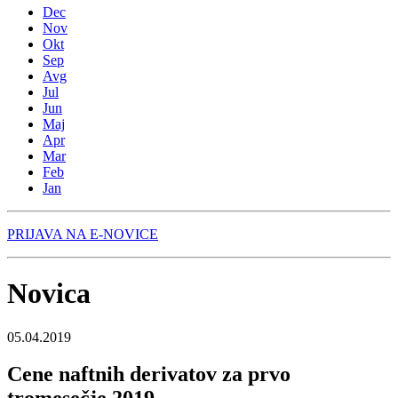
Dec
Nov
Okt
Sep
Avg
Jul
Jun
Maj
Apr
Mar
Feb
Jan
PRIJAVA NA E-NOVICE
Novica
05.04.2019
Cene naftnih derivatov za prvo