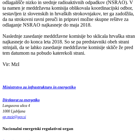
odlagališče nizko in srednje radioaktivnih odpadkov (NSRAO). V
ta namen je meddržavna komisija oblikovala koordinacijski odbor,
sestavljen iz slovenskih in hrvaških strokovnjakov, ter ga zadolžila,
da na strokovni ravni preuči in pripravi možne skupne rešitve za
odlaganje NSRAO najkasneje do maja 2018.
Naslednje zasedanje meddržavne komisije bo sklicala hrvaška stran
najkasneje do konca leta 2018. So se pa predstavniki obeh strani
strinjali, da se lahko zasedanje meddržavne komisije skliče že pred
tem datumom na pobudo katerekoli strani.
Vir: MzI
Ministrstvo za infrastrukturo in energetiko
Direktorat za energetiko
Langusova ulica 4
1000 Ljubljana
gp.mzie
@
gov
.
si
Nacionalni energetski regulativni organ