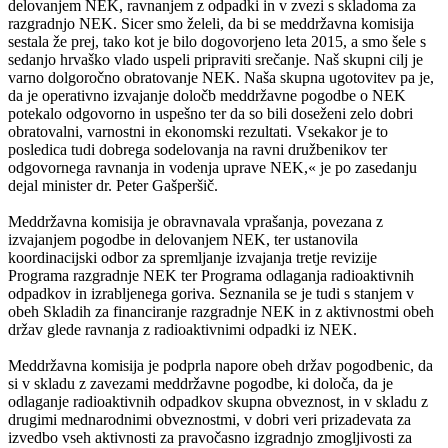
delovanjem NEK, ravnanjem z odpadki in v zvezi s skladoma za
razgradnjo NEK. Sicer smo želeli, da bi se meddržavna komisija
sestala že prej, tako kot je bilo dogovorjeno leta 2015, a smo šele s
sedanjo hrvaško vlado uspeli pripraviti srečanje. Naš skupni cilj je
varno dolgoročno obratovanje NEK. Naša skupna ugotovitev pa je,
da je operativno izvajanje določb meddržavne pogodbe o NEK
potekalo odgovorno in uspešno ter da so bili doseženi zelo dobri
obratovalni, varnostni in ekonomski rezultati. Vsekakor je to
posledica tudi dobrega sodelovanja na ravni družbenikov ter
odgovornega ravnanja in vodenja uprave NEK,« je po zasedanju
dejal minister dr. Peter Gašperšič.
Meddržavna komisija je obravnavala vprašanja, povezana z
izvajanjem pogodbe in delovanjem NEK, ter ustanovila
koordinacijski odbor za spremljanje izvajanja tretje revizije
Programa razgradnje NEK ter Programa odlaganja radioaktivnih
odpadkov in izrabljenega goriva. Seznanila se je tudi s stanjem v
obeh Skladih za financiranje razgradnje NEK in z aktivnostmi obeh
držav glede ravnanja z radioaktivnimi odpadki iz NEK.
Meddržavna komisija je podprla napore obeh držav pogodbenic, da
si v skladu z zavezami meddržavne pogodbe, ki določa, da je
odlaganje radioaktivnih odpadkov skupna obveznost, in v skladu z
drugimi mednarodnimi obveznostmi, v dobri veri prizadevata za
izvedbo vseh aktivnosti za pravočasno izgradnjo zmogljivosti za