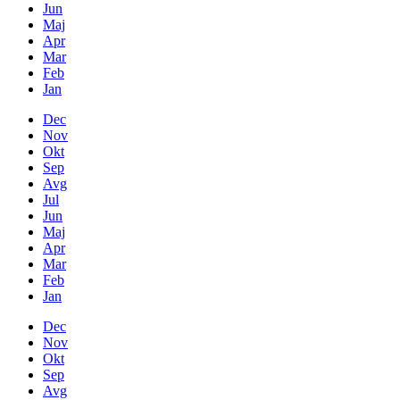
Jun
Maj
Apr
Mar
Feb
Jan
Dec
Nov
Okt
Sep
Avg
Jul
Jun
Maj
Apr
Mar
Feb
Jan
Dec
Nov
Okt
Sep
Avg