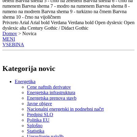
belem
Barvna shema 5 - črno na zelenem
Barvna shema 6 - črno na
rumenem
Barvna shema 7 - modro na rumenem
Barvna shema 8 -
rumeno na modrem
Barvna shema 9 - turkizno na črnem
Barvna
shema 10 - črno na vijoličnem
Privzeto
Arial
Arial bold
Verdana
Verdana bold
Open dyslexic
Open
dyslexic alta
Century Gothic / Didact Gothic
Domov
> Novica
MENI
VSEBINA
Kategorija novic
Energetika
Cene naftnih derivatov
Energetska infrastruktura
Energetska prenova stavb
Javne objave
Nacionalni energetski in podnebni načrt
Predpisi SLO
Politika EU
Splošno
Statistika
Upravljanje naložb