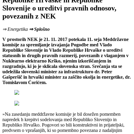
Republike Hrvaške in Republike
Slovenije o ureditvi pravnih odnosov,
povezanih z NEK
⇒ Energetika
⇒ Splošno
V prostorih NEK je 21. 11. 2017 potekala 11. seja Meddržavne
komisije za spremljanje izvajanja Pogodbe med Vlado
Republike Slovenije in Vlado Republike Hrvaške o ureditvi
statusnih in drugih pravnih razmerij, povezanih z vlaganjem v
Nuklearno elektrarno Krško, njenim izkoriščanjem in
razgradnjo, ki jo je sklicala slovenska stran. Srečanja sta se
udeležila slovenski minister za infrastrukturo dr. Peter
Gašperšič in hrvaški minister za zaščito okolja in energetike, dr.
Tomislavom Ćorićem.
»Na zasedanju meddržavne komisije je bil dosežen pomemben
napredek h krepitvi sodelovanja med Republiko Slovenijo in
Republiko Hrvaško. Pogovori so bili konstruktivni in prijateljski,
predvsem o vprašanjih, ki so pomembno povezana z nadaljnjim