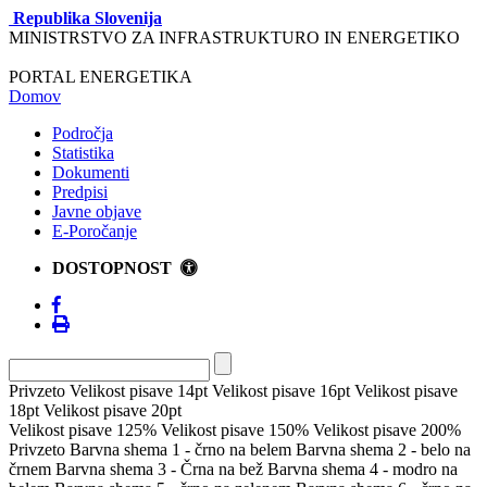
Republika Slovenija
MINISTRSTVO ZA INFRASTRUKTURO IN ENERGETIKO
PORTAL ENERGETIKA
Domov
Področja
Statistika
Dokumenti
Predpisi
Javne objave
E-Poročanje
DOSTOPNOST
Privzeto
Velikost pisave 14pt
Velikost pisave 16pt
Velikost pisave
18pt
Velikost pisave 20pt
Velikost pisave 125%
Velikost pisave 150%
Velikost pisave 200%
Privzeto
Barvna shema 1 - črno na belem
Barvna shema 2 - belo na
črnem
Barvna shema 3 - Črna na bež
Barvna shema 4 - modro na