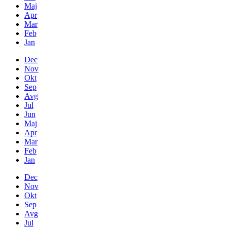
Maj
Apr
Mar
Feb
Jan
Dec
Nov
Okt
Sep
Avg
Jul
Jun
Maj
Apr
Mar
Feb
Jan
Dec
Nov
Okt
Sep
Avg
Jul