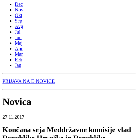
Dec
Nov
Okt
Sep
Avg
Jul
Jun
Maj
Apr
Mar
Feb
Jan
PRIJAVA NA E-NOVICE
Novica
27.11.2017
Končana seja Meddržavne komisije vlad