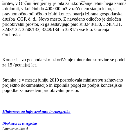
širitev, v Občini Šentjernej je bila za izkoriščanje tehničnega kamna
- dolomit, v količini do 400.000 m3 v raščenem stanju letno, s
pravnomočno odločbo o izbiri koncesionarja izbrana gospodarska
družba CGP, d. d., Novo mesto. Z navedeno odločbo je določen
pridobivalni prostor, ki ga sestavljajo parc.št 3248/130, 3248/131,
3248/132, 3248/133, 3248/134 in 3281/5 vse k.o. Gorenja
Orehovica.
Koncesija za gospodarsko izkoriščanje mineralne surovine se podeli
za 15 (petnajst) let.
Stranka je v mescu juniju 2010 posredovala ministrstvu zahtevano
projektno dokumentacijo in izpolnila pogoj za podpis koncesijske
pogodbe za navedeni pridobivalni prostor.
Ministrstvo za infrastrukturo in energetiko
Direktorat za energetiko
Langusova ulica 4