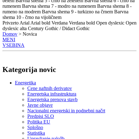
belem
Barvna shema 5 - črno na zelenem
Barvna shema 6 - črno na
rumenem
Barvna shema 7 - modro na rumenem
Barvna shema 8 -
rumeno na modrem
Barvna shema 9 - turkizno na črnem
Barvna
shema 10 - črno na vijoličnem
Privzeto
Arial
Arial bold
Verdana
Verdana bold
Open dyslexic
Open
dyslexic alta
Century Gothic / Didact Gothic
Domov
> Novica
MENI
VSEBINA
Kategorija novic
Energetika
Cene naftnih derivatov
Energetska infrastruktura
Energetska prenova stavb
Javne objave
Nacionalni energetski in podnebni načrt
Predpisi SLO
Politika EU
Splošno
Statistika
Upravljanje naložb