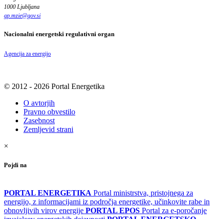
1000 Ljubljana
gp.mzie
@
gov
.
si
Nacionalni energetski regulativni organ
Agencija za energijo
© 2012 - 2026 Portal Energetika
O avtorjih
Pravno obvestilo
Zasebnost
Zemljevid strani
×
Pojdi na
PORTAL ENERGETIKA
Portal ministrstva, pristojnega za
energijo, z informacijami iz področja energetike, učinkovite rabe in
obnovljivih virov energije
PORTAL EPOS
Portal za e-poročanje