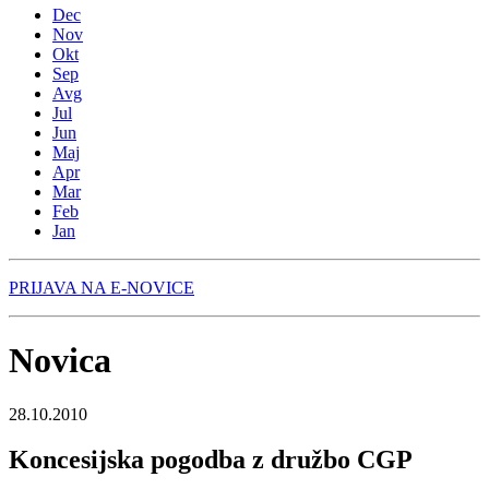
Dec
Nov
Okt
Sep
Avg
Jul
Jun
Maj
Apr
Mar
Feb
Jan
PRIJAVA NA E-NOVICE
Novica
28.10.2010
Koncesijska pogodba z družbo CGP