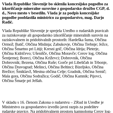
Vlada Republike Slovenije bo sklenila koncesijsko pogodbo za
izkoriščanje mineralne surovine z gospodarsko družbo CGP, d.
d., Novo mesto v besedilu. Vlada je za podpis koncesijske
pogodbe pooblastila ministrico za gospodarstvo, mag. Darjo
Radić.
Vlada Republike Slovenije je sprejela Uredbo o rudarskih pravicah
za raziskovanje ali gospodarsko izkoriščanje mineralnih surovin na
raziskovalnem in pridobivalnih prostorih: Hardeška šuma, Občina
Ormož; Batič, Občina Mislinja; Zabukovje, Občina Trebnje; Ježce,
Občina Šmartno pri Litiji; Kresni grič, Občina Idrija; Pleterje,
Občina Kidričevo; Ušenišče, Občina Moravče; Cerov log, Občina
Šentjernej; Boreci, Občina Križevci; Dobrovnik, Občina
Dobrovnik; Bezena, Občina Ruše; Gorče pri Libeličah in Trbonje,
Občina Dravograd; Melinci, Občina Beltinci; Bizeljsko, Občina
Brežice; Šmiklavž, Mestna občina Celje; Gradnik, Občina Semič;
Mala gora, Občina Sodražica; Godič, Občina Kamnik; Pijovci,
Občina Šmarje pri Jelšah.
V skladu s 16. členom Zakona o rudarstvu – ZRud in Uredbe je
Ministrstvo za gospodarstvo izvedlo javni razpis za podelitev
rudarske pravice. Na pridobivalnem prostoru kamnoloma Cerov log-