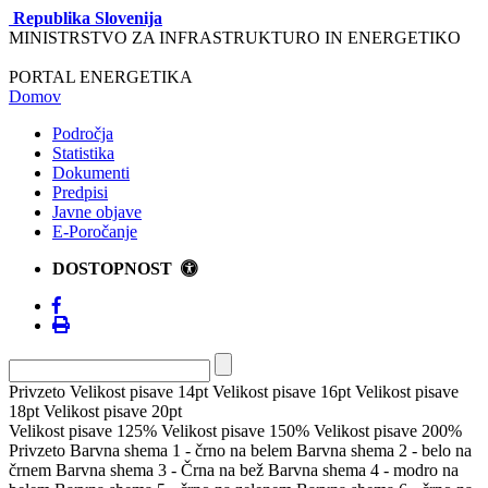
Republika Slovenija
MINISTRSTVO ZA INFRASTRUKTURO IN ENERGETIKO
PORTAL ENERGETIKA
Domov
Področja
Statistika
Dokumenti
Predpisi
Javne objave
E-Poročanje
DOSTOPNOST
Privzeto
Velikost pisave 14pt
Velikost pisave 16pt
Velikost pisave
18pt
Velikost pisave 20pt
Velikost pisave 125%
Velikost pisave 150%
Velikost pisave 200%
Privzeto
Barvna shema 1 - črno na belem
Barvna shema 2 - belo na
črnem
Barvna shema 3 - Črna na bež
Barvna shema 4 - modro na