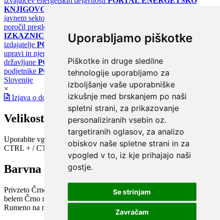
izvajalcev energetskih dejavnosti
PORTAL ENERGETSKO
KNJIGOVODSTVO
Portal za poročanje o upravljanju z energijo v
javnem sektorju
PORTAL KLIMATSKI SISTEMI
Register
poročil pregledov klimatskih sistemov
PORTAL ENERGETSKE
Uporabljamo piškotke
IZKAZNICE
Register energetskih izkaznic - za izdelovalce in
izdajatelje
PORTAL GOV.SI
Osrednje spletno mesto o državni
upravi in njenih storitvah
PORTAL eUPRAVA
Državni portal za
Piškotke in druge sledilne
državljane
PORTAL SPOT
Državni portal za podjetja in
podjetnike
PORTAL OPSI
Državni portal odprtih podatkov
tehnologije uporabljamo za
Slovenije
izboljšanje vaše uporabniške
×
izkušnje med brskanjem po naši
Izjava o dostopnosti
spletni strani, za prikazovanje
Velikost pisave
personaliziranih vsebin oz.
targetiranih oglasov, za analizo
Uporabite vgrajeno funkcijo brskalnika
obiskov naše spletne strani in za
CTRL + / CTRL -
vpogled v to, iz kje prihajajo naši
gostje.
Barvna shema
Privzeto
Črno na belem
Belo na črnem
Črno na bež
Modro na
Se strinjam
belem
Črno na zelenem
Črno na rumenem
Modro na rumenem
Rumeno na modrem
Turkizno na črnem
Črno na vijoličnem
Zavračam