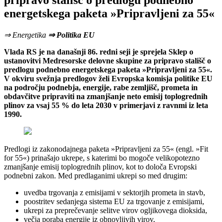
pripravo stališč o predlogu podnebno
energetskega paketa »Pripravljeni za 55«
⇒ Energetika
⇒ Politika EU
Vlada RS je na današnji 86. redni seji je sprejela Sklep o
ustanovitvi Medresorske delovne skupine za pripravo stališč o
predlogu podnebno energetskega paketa »Pripravljeni za 55«.
V okviru svežnja predlogov želi Evropska komisja politike EU
na področju podnebja, energije, rabe zemljišč, prometa in
obdavčitve pripraviti na zmanjšanje neto emisij toplogrednih
plinov za vsaj 55 % do leta 2030 v primerjavi z ravnmi iz leta
1990.
Predlogi iz zakonodajnega paketa »Pripravljeni za 55« (engl. »Fit
for 55«) prinašajo ukrepe, s katerimi bo mogoče velikopotezno
zmanjšanje emisij toplogrednih plinov, kot to določa Evropski
podnebni zakon. Med predlaganimi ukrepi so med drugim:
uvedba trgovanja z emisijami v sektorjih prometa in stavb,
poostritev sedanjega sistema EU za trgovanje z emisijami,
ukrepi za preprečevanje selitve virov ogljikovega dioksida,
večja poraba energije iz obnovljivih virov,