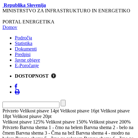
Republika Slovenija
MINISTRSTVO ZA INFRASTRUKTURO IN ENERGETIKO
PORTAL ENERGETIKA
Domov
Področja
Statistika
Dokumenti
Predpisi
Javne objave
E-Poročanje
DOSTOPNOST
Privzeto
Velikost pisave 14pt
Velikost pisave 16pt
Velikost pisave
18pt
Velikost pisave 20pt
Velikost pisave 125%
Velikost pisave 150%
Velikost pisave 200%
Privzeto
Barvna shema 1 - črno na belem
Barvna shema 2 - belo na
črnem
Barvna shema 3 - Črna na bež
Barvna shema 4 - modro na