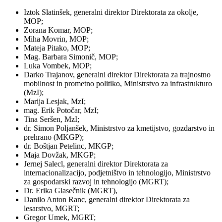
Iztok Slatinšek, generalni direktor Direktorata za okolje,
MOP;
Zorana Komar, MOP;
Miha Movrin, MOP;
Mateja Pitako, MOP;
Mag. Barbara Simonič, MOP;
Luka Vombek, MOP;
Darko Trajanov, generalni direktor Direktorata za trajnostno
mobilnost in prometno politiko, Ministrstvo za infrastrukturo
(MzI);
Marija Lesjak, MzI;
mag. Erik Potočar, MzI;
Tina Seršen, MzI;
dr. Simon Poljanšek, Ministrstvo za kmetijstvo, gozdarstvo in
prehrano (MKGP);
dr. Boštjan Petelinc, MKGP;
Maja Dovžak, MKGP;
Jernej Salecl, generalni direktor Direktorata za
internacionalizacijo, podjetništvo in tehnologijo, Ministrstvo
za gospodarski razvoj in tehnologijo (MGRT);
Dr. Erika Glasečnik (MGRT),
Danilo Anton Ranc, generalni direktor Direktorata za
lesarstvo, MGRT;
Gregor Umek, MGRT;