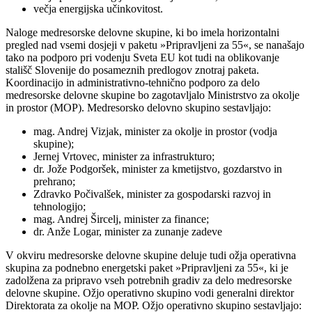
večja energijska učinkovitost.
Naloge medresorske delovne skupine, ki bo imela horizontalni
pregled nad vsemi dosjeji v paketu »Pripravljeni za 55«, se nanašajo
tako na podporo pri vodenju Sveta EU kot tudi na oblikovanje
stališč Slovenije do posameznih predlogov znotraj paketa.
Koordinacijo in administrativno-tehnično podporo za delo
medresorske delovne skupine bo zagotavljalo Ministrstvo za okolje
in prostor (MOP). Medresorsko delovno skupino sestavljajo:
mag. Andrej Vizjak, minister za okolje in prostor (vodja
skupine);
Jernej Vrtovec, minister za infrastrukturo;
dr. Jože Podgoršek, minister za kmetijstvo, gozdarstvo in
prehrano;
Zdravko Počivalšek, minister za gospodarski razvoj in
tehnologijo;
mag. Andrej Šircelj, minister za finance;
dr. Anže Logar, minister za zunanje zadeve
V okviru medresorske delovne skupine deluje tudi ožja operativna
skupina za podnebno energetski paket »Pripravljeni za 55«, ki je
zadolžena za pripravo vseh potrebnih gradiv za delo medresorske
delovne skupine. Ožjo operativno skupino vodi generalni direktor
Direktorata za okolje na MOP. Ožjo operativno skupino sestavljajo: