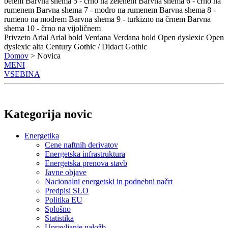
belem
Barvna shema 5 - črno na zelenem
Barvna shema 6 - črno na
rumenem
Barvna shema 7 - modro na rumenem
Barvna shema 8 -
rumeno na modrem
Barvna shema 9 - turkizno na črnem
Barvna
shema 10 - črno na vijoličnem
Privzeto
Arial
Arial bold
Verdana
Verdana bold
Open dyslexic
Open
dyslexic alta
Century Gothic / Didact Gothic
Domov
> Novica
MENI
VSEBINA
Kategorija novic
Energetika
Cene naftnih derivatov
Energetska infrastruktura
Energetska prenova stavb
Javne objave
Nacionalni energetski in podnebni načrt
Predpisi SLO
Politika EU
Splošno
Statistika
Upravljanje naložb