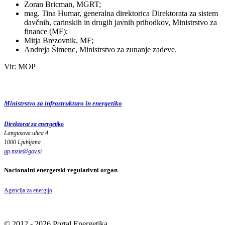
Zoran Bricman, MGRT;
mag. Tina Humar, generalna direktorica Direktorata za sistem
davčnih, carinskih in drugih javnih prihodkov, Ministrstvo za
finance (MF);
Mitja Brezovnik, MF;
Andreja Šimenc, Ministrstvo za zunanje zadeve.
Vir: MOP
Ministrstvo za infrastrukturo in energetiko
Direktorat za energetiko
Langusova ulica 4
1000 Ljubljana
gp.mzie
@
gov
.
si
Nacionalni energetski regulativni organ
Agencija za energijo
© 2012 - 2026 Portal Energetika