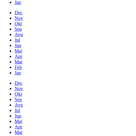
Jan
Dec
Nov
Okt
Sep
Avg
Jul
Jun
Maj
Apr
Mar
Feb
Jan
Dec
Nov
Okt
Sep
Avg
Jul
Jun
Maj
Apr
Mar