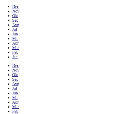
Dec
Nov
Okt
Sep
Avg
Jul
Jun
Maj
Apr
Mar
Feb
Jan
Dec
Nov
Okt
Sep
Avg
Jul
Jun
Maj
Apr
Mar
Feb