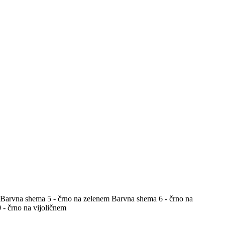
Barvna shema 5 - črno na zelenem
Barvna shema 6 - črno na
- črno na vijoličnem