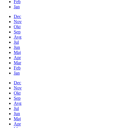
Feb
Jan
Dec
Nov
Okt
Sep
Avg
Jul
Jun
Maj
Apr
Mar
Feb
Jan
Dec
Nov
Okt
Sep
Avg
Jul
Jun
Maj
Apr