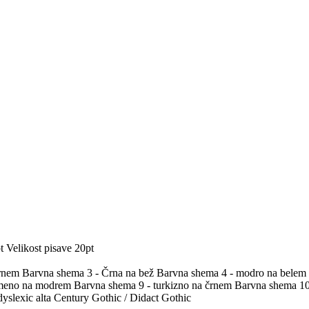
t
Velikost pisave 20pt
črnem
Barvna shema 3 - Črna na bež
Barvna shema 4 - modro na belem
umeno na modrem
Barvna shema 9 - turkizno na črnem
Barvna shema 10 
yslexic alta
Century Gothic / Didact Gothic