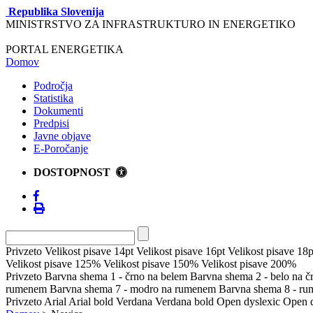
Republika Slovenija
MINISTRSTVO ZA INFRASTRUKTURO IN ENERGETIKO
PORTAL ENERGETIKA
Domov
Področja
Statistika
Dokumenti
Predpisi
Javne objave
E-Poročanje
DOSTOPNOST
Privzeto
Velikost pisave 14pt
Velikost pisave 16pt
Velikost pisave 18p
Velikost pisave 125%
Velikost pisave 150%
Velikost pisave 200%
Privzeto
Barvna shema 1 - črno na belem
Barvna shema 2 - belo na 
rumenem
Barvna shema 7 - modro na rumenem
Barvna shema 8 - r
Privzeto
Arial
Arial bold
Verdana
Verdana bold
Open dyslexic
Open d