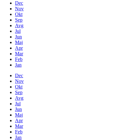
Dec
Nov
Okt
Sep
Avg
Jul
Jun
Maj
Apr
Mar
Feb
Jan
Dec
Nov
Okt
Sep
Avg
Jul
Jun
Maj
Apr
Mar
Feb
Jan