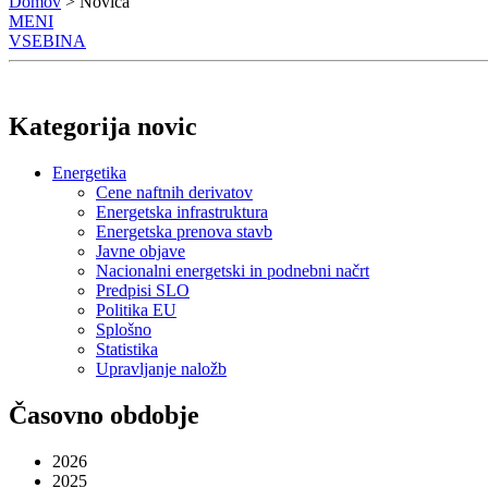
Domov
> Novica
MENI
VSEBINA
Kategorija novic
Energetika
Cene naftnih derivatov
Energetska infrastruktura
Energetska prenova stavb
Javne objave
Nacionalni energetski in podnebni načrt
Predpisi SLO
Politika EU
Splošno
Statistika
Upravljanje naložb
Časovno obdobje
2026
2025