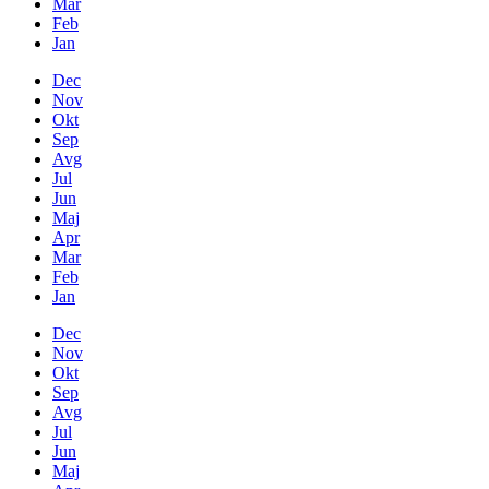
Mar
Feb
Jan
Dec
Nov
Okt
Sep
Avg
Jul
Jun
Maj
Apr
Mar
Feb
Jan
Dec
Nov
Okt
Sep
Avg
Jul
Jun
Maj