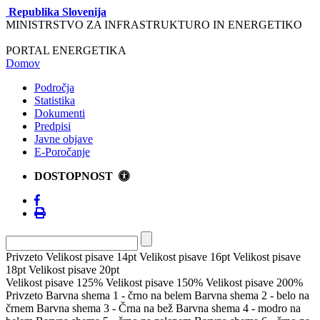
Republika Slovenija
MINISTRSTVO ZA INFRASTRUKTURO IN ENERGETIKO
PORTAL ENERGETIKA
Domov
Področja
Statistika
Dokumenti
Predpisi
Javne objave
E-Poročanje
DOSTOPNOST
Privzeto
Velikost pisave 14pt
Velikost pisave 16pt
Velikost pisave
18pt
Velikost pisave 20pt
Velikost pisave 125%
Velikost pisave 150%
Velikost pisave 200%
Privzeto
Barvna shema 1 - črno na belem
Barvna shema 2 - belo na
črnem
Barvna shema 3 - Črna na bež
Barvna shema 4 - modro na