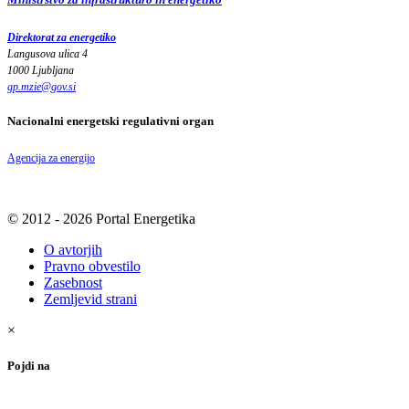
Direktorat za energetiko
Langusova ulica 4
1000 Ljubljana
gp.mzie
@
gov
.
si
Nacionalni energetski regulativni organ
Agencija za energijo
© 2012 - 2026 Portal Energetika
O avtorjih
Pravno obvestilo
Zasebnost
Zemljevid strani
×
Pojdi na