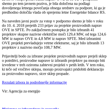
shemo po tem javnem pozivu, je bila določena na podlagi
dovoljenega letnega povečanja obsega sredstev za podpore, ki ga je
predhodno določila vlada ob sprejemu letne Energetske bilance RS.
Na naveden javni poziv za vstop v podporno shemo je bilo v roku
do 10. 4. 2018 prejetih 233 prijav za projekte proizvodnih naprav
OVE in SPTE. Po zaključenem postopku je bilo izbranih 41
projektov skupne nazivne električne moči 129,4 MW, od tega 124,6
MW iz naprav OVE in 4,8 MW iz naprav SPTE. Med izbranimi
OVE projekti prevladujejo vetrne elektrarne, saj je bilo izbranih 13
projektov z nazivno močjo 108,7 MW.
Prijavitelji bodo za izbrane projekte proizvodnih naprav prejeli sklep
o potrditvi, proizvodne naprave iz izbranih projektov pa morajo biti
izvedene v treh oziroma zahtevni projekti v petih letih. V tem roku,
ki teče od vročitve sklepa, morajo proizvajalci pridobiti deklaracijo
za proizvodno napravo, sicer sklep propade.
Rezulati izbora in podrobnejše informacije
Vir: Agencija za energijo
Ministrstvo za infrastrukturo in energetiko