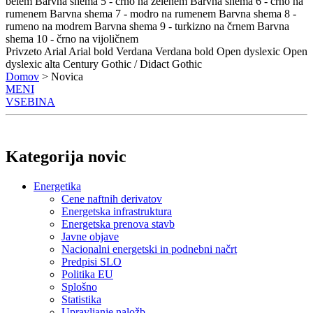
belem
Barvna shema 5 - črno na zelenem
Barvna shema 6 - črno na
rumenem
Barvna shema 7 - modro na rumenem
Barvna shema 8 -
rumeno na modrem
Barvna shema 9 - turkizno na črnem
Barvna
shema 10 - črno na vijoličnem
Privzeto
Arial
Arial bold
Verdana
Verdana bold
Open dyslexic
Open
dyslexic alta
Century Gothic / Didact Gothic
Domov
> Novica
MENI
VSEBINA
Kategorija novic
Energetika
Cene naftnih derivatov
Energetska infrastruktura
Energetska prenova stavb
Javne objave
Nacionalni energetski in podnebni načrt
Predpisi SLO
Politika EU
Splošno
Statistika
Upravljanje naložb