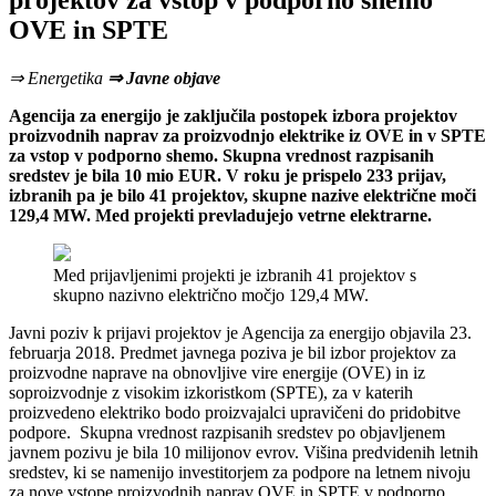
projektov za vstop v podporno shemo
OVE in SPTE
⇒ Energetika
⇒ Javne objave
Agencija za energijo je zaključila postopek izbora projektov
proizvodnih naprav za proizvodnjo elektrike iz OVE in v SPTE
za vstop v podporno shemo. Skupna vrednost razpisanih
sredstev je bila 10 mio EUR. V roku je prispelo 233 prijav,
izbranih pa je bilo 41 projektov, skupne nazive električne moči
129,4 MW. Med projekti prevladujejo vetrne elektrarne.
Med prijavljenimi projekti je izbranih 41 projektov s
skupno nazivno električno močjo 129,4 MW.
Javni poziv k prijavi projektov je Agencija za energijo objavila 23.
februarja 2018. Predmet javnega poziva je bil izbor projektov za
proizvodne naprave na obnovljive vire energije (OVE) in iz
soproizvodnje z visokim izkoristkom (SPTE), za v katerih
proizvedeno elektriko bodo proizvajalci upravičeni do pridobitve
podpore. Skupna vrednost razpisanih sredstev po objavljenem
javnem pozivu je bila 10 milijonov evrov. Višina predvidenih letnih
sredstev, ki se namenijo investitorjem za podpore na letnem nivoju
za nove vstope proizvodnih naprav OVE in SPTE v podporno