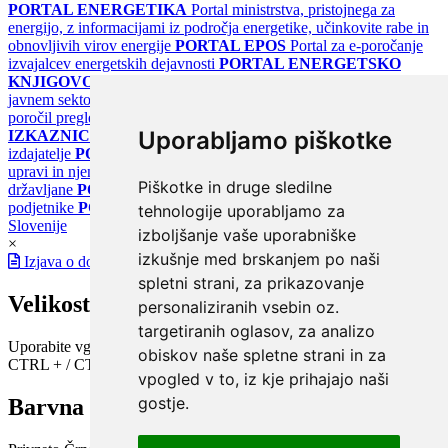
PORTAL ENERGETIKA
Portal ministrstva, pristojnega za
energijo, z informacijami iz področja energetike, učinkovite rabe in
obnovljivih virov energije
PORTAL EPOS
Portal za e-poročanje
izvajalcev energetskih dejavnosti
PORTAL ENERGETSKO
KNJIGOVODSTVO
Portal za poročanje o upravljanju z energijo v
javnem sektorju
PORTAL KLIMATSKI SISTEMI
Register
poročil pregledov klimatskih sistemov
PORTAL ENERGETSKE
Uporabljamo piškotke
IZKAZNICE
Register energetskih izkaznic - za izdelovalce in
izdajatelje
PORTAL GOV.SI
Osrednje spletno mesto o državni
upravi in njenih storitvah
PORTAL eUPRAVA
Državni portal za
Piškotke in druge sledilne
državljane
PORTAL SPOT
Državni portal za podjetja in
podjetnike
PORTAL OPSI
Državni portal odprtih podatkov
tehnologije uporabljamo za
Slovenije
izboljšanje vaše uporabniške
×
izkušnje med brskanjem po naši
Izjava o dostopnosti
spletni strani, za prikazovanje
Velikost pisave
personaliziranih vsebin oz.
targetiranih oglasov, za analizo
Uporabite vgrajeno funkcijo brskalnika
obiskov naše spletne strani in za
CTRL + / CTRL -
vpogled v to, iz kje prihajajo naši
gostje.
Barvna shema