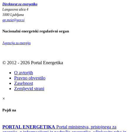
Direktorat za energetiko
Langusova ulica 4
1000 Ljubljana
gp.mzie
@
gov
.
si
Nacionalni energetski regulativni organ
Agencija za energijo
© 2012 - 2026 Portal Energetika
O avtorjih
Pravno obvestilo
Zasebnost
Zemljevid strani
×
Pojdi na
PORTAL ENERGETIKA
Portal ministrstva, pristojnega za