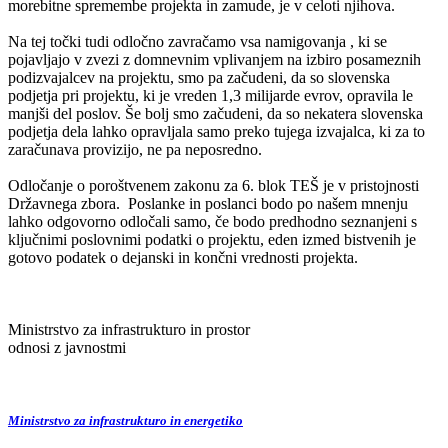
morebitne spremembe projekta in zamude, je v celoti njihova.
Na tej točki tudi odločno zavračamo vsa namigovanja , ki se
pojavljajo v zvezi z domnevnim vplivanjem na izbiro posameznih
podizvajalcev na projektu, smo pa začudeni, da so slovenska
podjetja pri projektu, ki je vreden 1,3 milijarde evrov, opravila le
manjši del poslov. Še bolj smo začudeni, da so nekatera slovenska
podjetja dela lahko opravljala samo preko tujega izvajalca, ki za to
zaračunava provizijo, ne pa neposredno.
Odločanje o poroštvenem zakonu za 6. blok TEŠ je v pristojnosti
Državnega zbora. Poslanke in poslanci bodo po našem mnenju
lahko odgovorno odločali samo, če bodo predhodno seznanjeni s
ključnimi poslovnimi podatki o projektu, eden izmed bistvenih je
gotovo podatek o dejanski in končni vrednosti projekta.
Ministrstvo za infrastrukturo in prostor
odnosi z javnostmi
Ministrstvo za infrastrukturo in energetiko