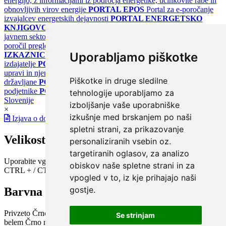
energijo, z informacijami iz področja energetike, učinkovite rabe in
obnovljivih virov energije
PORTAL EPOS
Portal za e-poročanje
izvajalcev energetskih dejavnosti
PORTAL ENERGETSKO
KNJIGOVODSTVO
Portal za poročanje o upravljanju z energijo v
javnem sektorju
PORTAL KLIMATSKI SISTEMI
Register
poročil pregledov klimatskih sistemov
PORTAL ENERGETSKE
Uporabljamo piškotke
IZKAZNICE
Register energetskih izkaznic - za izdelovalce in
izdajatelje
PORTAL GOV.SI
Osrednje spletno mesto o državni
upravi in njenih storitvah
PORTAL eUPRAVA
Državni portal za
Piškotke in druge sledilne
državljane
PORTAL SPOT
Državni portal za podjetja in
podjetnike
PORTAL OPSI
Državni portal odprtih podatkov
tehnologije uporabljamo za
Slovenije
izboljšanje vaše uporabniške
×
izkušnje med brskanjem po naši
Izjava o dostopnosti
spletni strani, za prikazovanje
Velikost pisave
personaliziranih vsebin oz.
targetiranih oglasov, za analizo
Uporabite vgrajeno funkcijo brskalnika
obiskov naše spletne strani in za
CTRL + / CTRL -
vpogled v to, iz kje prihajajo naši
gostje.
Barvna shema
Privzeto
Črno na belem
Belo na črnem
Črno na bež
Modro na
Se strinjam
belem
Črno na zelenem
Črno na rumenem
Modro na rumenem