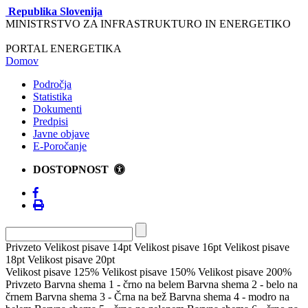
Republika Slovenija
MINISTRSTVO ZA INFRASTRUKTURO IN ENERGETIKO
PORTAL ENERGETIKA
Domov
Področja
Statistika
Dokumenti
Predpisi
Javne objave
E-Poročanje
DOSTOPNOST
Privzeto
Velikost pisave 14pt
Velikost pisave 16pt
Velikost pisave
18pt
Velikost pisave 20pt
Velikost pisave 125%
Velikost pisave 150%
Velikost pisave 200%
Privzeto
Barvna shema 1 - črno na belem
Barvna shema 2 - belo na
črnem
Barvna shema 3 - Črna na bež
Barvna shema 4 - modro na