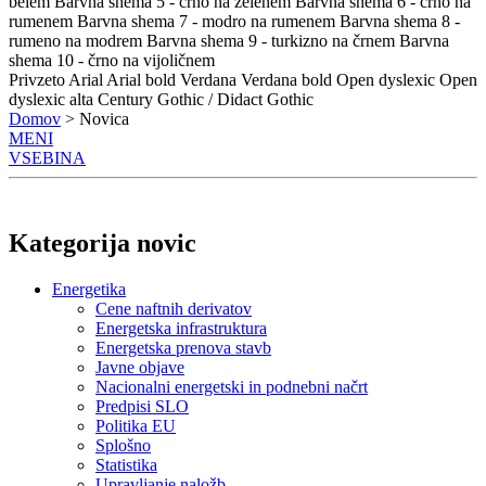
belem
Barvna shema 5 - črno na zelenem
Barvna shema 6 - črno na
rumenem
Barvna shema 7 - modro na rumenem
Barvna shema 8 -
rumeno na modrem
Barvna shema 9 - turkizno na črnem
Barvna
shema 10 - črno na vijoličnem
Privzeto
Arial
Arial bold
Verdana
Verdana bold
Open dyslexic
Open
dyslexic alta
Century Gothic / Didact Gothic
Domov
> Novica
MENI
VSEBINA
Kategorija novic
Energetika
Cene naftnih derivatov
Energetska infrastruktura
Energetska prenova stavb
Javne objave
Nacionalni energetski in podnebni načrt
Predpisi SLO
Politika EU
Splošno
Statistika
Upravljanje naložb