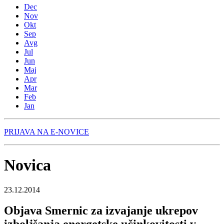
Dec
Nov
Okt
Sep
Avg
Jul
Jun
Maj
Apr
Mar
Feb
Jan
PRIJAVA NA E-NOVICE
Novica
23.12.2014
Objava Smernic za izvajanje ukrepov