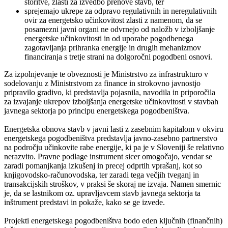
storitve, zlasti za izvedbo prenove stavb, ter
sprejemajo ukrepe za odpravo regulativnih in neregulativnih
ovir za energetsko učinkovitost zlasti z namenom, da se
posamezni javni organi ne odvrnejo od naložb v izboljšanje
energetske učinkovitosti in od uporabe pogodbenega
zagotavljanja prihranka energije in drugih mehanizmov
financiranja s tretje strani na dolgoročni pogodbeni osnovi.
Za izpolnjevanje te obveznosti je Ministrstvo za infrastrukturo v
sodelovanju z Ministrstvom za finance in strokovno javnostjo
pripravilo gradivo, ki predstavlja pojasnila, navodila in priporočila
za izvajanje ukrepov izboljšanja energetske učinkovitosti v stavbah
javnega sektorja po principu energetskega pogodbeništva.
Energetska obnova stavb v javni lasti z zasebnim kapitalom v okviru
energetskega pogodbeništva predstavlja javno-zasebno partnerstvo
na področju učinkovite rabe energije, ki pa je v Sloveniji še relativno
nerazvito. Pravne podlage instrument sicer omogočajo, vendar se
zaradi pomanjkanja izkušenj in precej odprtih vprašanj, kot so
knjigovodsko-računovodska, ter zaradi tega večjih tveganj in
transakcijskih stroškov, v praksi še skoraj ne izvaja. Namen smernic
je, da se lastnikom oz. upravljavcem stavb javnega sektorja ta
inštrument predstavi in pokaže, kako se ge izvede.
Projekti energetskega pogodbeništva bodo eden ključnih (finančnih)