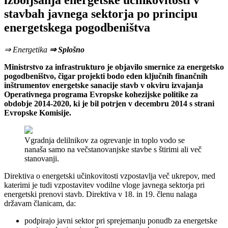
izboljšanja energetske učinkovitosti v
stavbah javnega sektorja po principu
energetskega pogodbeništva
⇒ Energetika
⇒ Splošno
Ministrstvo za infrastrukturo je objavilo smernice za energetsko
pogodbeništvo, čigar projekti bodo eden ključnih finančnih
inštrumentov energetske sanacije stavb v okviru izvajanja
Operativnega programa Evropske kohezijske politike za
obdobje 2014-2020, ki je bil potrjen v decembru 2014 s strani
Evropske Komisije.
Vgradnja delilnikov za ogrevanje in toplo vodo se
nanaša samo na večstanovanjske stavbe s štirimi ali več
stanovanji.
Direktiva o energetski učinkovitosti vzpostavlja več ukrepov, med
katerimi je tudi vzpostavitev vodilne vloge javnega sektorja pri
energetski prenovi stavb. Direktiva v 18. in 19. členu nalaga
državam članicam, da:
podpirajo javni sektor pri sprejemanju ponudb za energetske