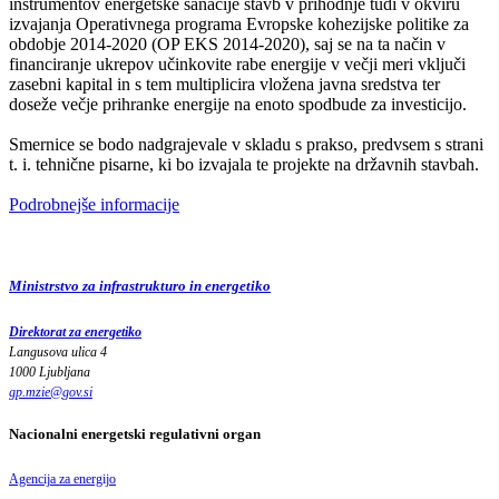
inštrumentov energetske sanacije stavb v prihodnje tudi v okviru
izvajanja Operativnega programa Evropske kohezijske politike za
obdobje 2014-2020 (OP EKS 2014-2020), saj se na ta način v
financiranje ukrepov učinkovite rabe energije v večji meri vključi
zasebni kapital in s tem multiplicira vložena javna sredstva ter
doseže večje prihranke energije na enoto spodbude za investicijo.
Smernice se bodo nadgrajevale v skladu s prakso, predvsem s strani
t. i. tehnične pisarne, ki bo izvajala te projekte na državnih stavbah.
Podrobnejše informacije
Ministrstvo za infrastrukturo in energetiko
Direktorat za energetiko
Langusova ulica 4
1000 Ljubljana
gp.mzie
@
gov
.
si
Nacionalni energetski regulativni organ
Agencija za energijo