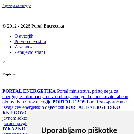
Agencija za energijo
© 2012 - 2026 Portal Energetika
O avtorjih
Pravno obvestilo
Zasebnost
Zemljevid strani
×
Pojdi na
PORTAL ENERGETIKA
Portal ministrstva, pristojnega za
energijo, z informacijami iz področja energetike, učinkovite rabe in
obnovljivih virov energije
PORTAL EPOS
Portal za e-poročanje
izvajalcev energetskih dejavnosti
PORTAL ENERGETSKO
KNJIGOVODSTVO
Portal za poročanje o upravljanju z energijo v
javnem sektorju
PORTAL KLIMATSKI SISTEMI
Register
poročil pregledov klimatskih sistemov
PORTAL ENERGETSKE
Uporabljamo piškotke
IZKAZNICE
Register energetskih izkaznic - za izdelovalce in