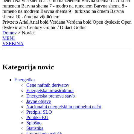
belem
Barvna shema 5 - črno na zelenem
Barvna shema 6 - črno na
rumenem
Barvna shema 7 - modro na rumenem
Barvna shema 8 -
rumeno na modrem
Barvna shema 9 - turkizno na črnem
Barvna
shema 10 - črno na vijoličnem
Privzeto
Arial
Arial bold
Verdana
Verdana bold
Open dyslexic
Open
dyslexic alta
Century Gothic / Didact Gothic
Domov
> Novica
MENI
VSEBINA
Kategorija novic
Energetika
Cene naftnih derivatov
Energetska infrastruktura
Energetska prenova stavb
Javne objave
Nacionalni energetski in podnebni načrt
Predpisi SLO
Politika EU
Splošno
Statistika
Upravljanje naložb