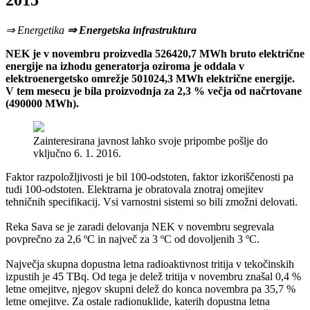
2015
⇒ Energetika
⇒ Energetska infrastruktura
NEK je v novembru proizvedla 526420,7 MWh bruto električne
energije na izhodu generatorja oziroma je oddala v
elektroenergetsko omrežje 501024,3 MWh električne energije.
V tem mesecu je bila proizvodnja za 2,3 % večja od načrtovane
(490000 MWh).
Zainteresirana javnost lahko svoje pripombe pošlje do
vključno 6. 1. 2016.
Faktor razpoložljivosti je bil 100-odstoten, faktor izkoriščenosti pa
tudi 100-odstoten. Elektrarna je obratovala znotraj omejitev
tehničnih specifikacij. Vsi varnostni sistemi so bili zmožni delovati.
Reka Sava se je zaradi delovanja NEK v novembru segrevala
povprečno za 2,6 ºC in največ za 3 ºC od dovoljenih 3 ºC.
Največja skupna dopustna letna radioaktivnost tritija v tekočinskih
izpustih je 45 TBq. Od tega je delež tritija v novembru znašal 0,4 %
letne omejitve, njegov skupni delež do konca novembra pa 35,7 %
letne omejitve. Za ostale radionuklide, katerih dopustna letna