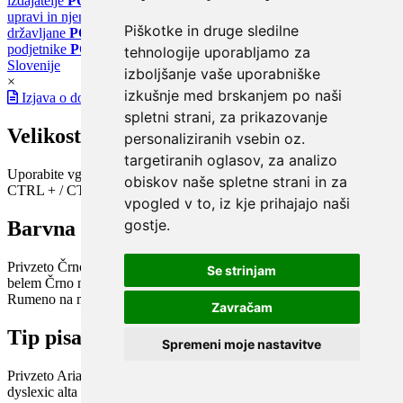
izdajatelje
PORTAL GOV.SI
Osrednje spletno mesto o državni
upravi in njenih storitvah
PORTAL eUPRAVA
Državni portal za
Piškotke in druge sledilne
državljane
PORTAL SPOT
Državni portal za podjetja in
podjetnike
PORTAL OPSI
Državni portal odprtih podatkov
tehnologije uporabljamo za
Slovenije
izboljšanje vaše uporabniške
×
izkušnje med brskanjem po naši
Izjava o dostopnosti
spletni strani, za prikazovanje
Velikost pisave
personaliziranih vsebin oz.
targetiranih oglasov, za analizo
Uporabite vgrajeno funkcijo brskalnika
obiskov naše spletne strani in za
CTRL + / CTRL -
vpogled v to, iz kje prihajajo naši
gostje.
Barvna shema
Privzeto
Črno na belem
Belo na črnem
Črno na bež
Modro na
Se strinjam
belem
Črno na zelenem
Črno na rumenem
Modro na rumenem
Rumeno na modrem
Turkizno na črnem
Črno na vijoličnem
Zavračam
Tip pisave
Spremeni moje nastavitve
Privzeto
Arial
Arial bold
Verdana
Verdana bold
Open dyslexic
Open
dyslexic alta
Century Gothic / Didact Gothic