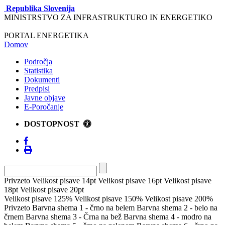
Republika Slovenija
MINISTRSTVO ZA INFRASTRUKTURO IN ENERGETIKO
PORTAL ENERGETIKA
Domov
Področja
Statistika
Dokumenti
Predpisi
Javne objave
E-Poročanje
DOSTOPNOST
Privzeto
Velikost pisave 14pt
Velikost pisave 16pt
Velikost pisave
18pt
Velikost pisave 20pt
Velikost pisave 125%
Velikost pisave 150%
Velikost pisave 200%
Privzeto
Barvna shema 1 - črno na belem
Barvna shema 2 - belo na
črnem
Barvna shema 3 - Črna na bež
Barvna shema 4 - modro na