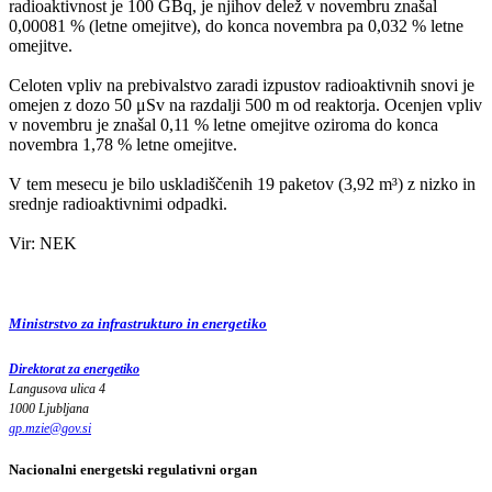
radioaktivnost je 100 GBq, je njihov delež v novembru znašal
0,00081 % (letne omejitve), do konca novembra pa 0,032 % letne
omejitve.
Celoten vpliv na prebivalstvo zaradi izpustov radioaktivnih snovi je
omejen z dozo 50 μSv na razdalji 500 m od reaktorja. Ocenjen vpliv
v novembru je znašal 0,11 % letne omejitve oziroma do konca
novembra 1,78 % letne omejitve.
V tem mesecu je bilo uskladiščenih 19 paketov (3,92 m³) z nizko in
srednje radioaktivnimi odpadki.
Vir: NEK
Ministrstvo za infrastrukturo in energetiko
Direktorat za energetiko
Langusova ulica 4
1000 Ljubljana
gp.mzie
@
gov
.
si
Nacionalni energetski regulativni organ