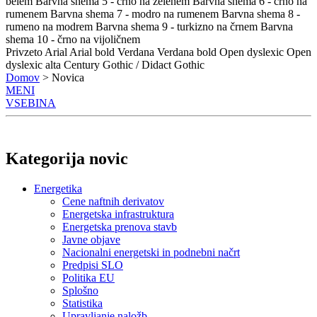
belem
Barvna shema 5 - črno na zelenem
Barvna shema 6 - črno na
rumenem
Barvna shema 7 - modro na rumenem
Barvna shema 8 -
rumeno na modrem
Barvna shema 9 - turkizno na črnem
Barvna
shema 10 - črno na vijoličnem
Privzeto
Arial
Arial bold
Verdana
Verdana bold
Open dyslexic
Open
dyslexic alta
Century Gothic / Didact Gothic
Domov
> Novica
MENI
VSEBINA
Kategorija novic
Energetika
Cene naftnih derivatov
Energetska infrastruktura
Energetska prenova stavb
Javne objave
Nacionalni energetski in podnebni načrt
Predpisi SLO
Politika EU
Splošno
Statistika
Upravljanje naložb