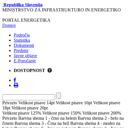
Republika Slovenija
MINISTRSTVO ZA INFRASTRUKTURO IN ENERGETIKO
PORTAL ENERGETIKA
Domov
Področja
Statistika
Dokumenti
Predpisi
Javne objave
E-Poročanje
DOSTOPNOST
Privzeto
Velikost pisave 14pt
Velikost pisave 16pt
Velikost pisave
18pt
Velikost pisave 20pt
Velikost pisave 125%
Velikost pisave 150%
Velikost pisave 200%
Privzeto
Barvna shema 1 - črno na belem
Barvna shema 2 - belo na
črnem
Barvna shema 3 - Črna na bež
Barvna shema 4 - modro na