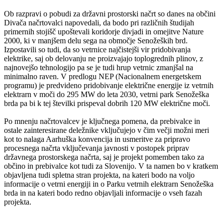
Ob razpravi o pobudi za državni prostorski načrt so danes na občini
Divača načrtovalci napovedali, da bodo pri različnih študijah
primernih stojišč upoštevali koridorje divjadi in omejitve Nature
2000, ki v manjšem delu sega na območje Senožeških brd.
Izpostavili so tudi, da so vetrnice najčistejši vir pridobivanja
elektrike, saj ob delovanju ne proizvajajo toplogrednih plinov, z
najnovejšo tehnologijo pa se je tudi hrup vetrnic zmanjšal na
minimalno raven. V predlogu NEP (Nacionalnem energetskem
programu) je predvideno pridobivanje električne energije iz vetrnih
elektrarn v moči do 295 MW do leta 2030, vetrni park Senožeška
brda pa bi k tej številki prispeval dobrih 120 MW električne moči.
Po mnenju načrtovalcev je ključnega pomena, da prebivalce in
ostale zainteresirane deležnike vključujejo v čim večji možni meri
kot to nalaga Aarhuška konvencija in usmeritve za pripravo
procesnega načrta vključevanja javnosti v postopek priprav
državnega prostorskega načrta, saj je projekt pomemben tako za
občino in prebivalce kot tudi za Slovenijo. V ta namen bo v kratkem
objavljena tudi spletna stran projekta, na kateri bodo na voljo
informacije o vetrni energiji in o Parku vetrnih elektrarn Senožeška
brda in na kateri bodo redno objavljali informacije o vseh fazah
projekta.