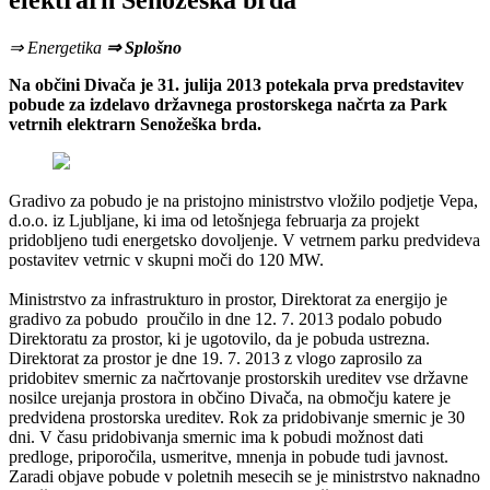
elektrarn Senožeška brda
⇒ Energetika
⇒ Splošno
Na občini Divača je 31. julija 2013 potekala prva predstavitev
pobude za izdelavo državnega prostorskega načrta za Park
vetrnih elektrarn Senožeška brda.
Gradivo za pobudo je na pristojno ministrstvo vložilo podjetje Vepa,
d.o.o. iz Ljubljane, ki ima od letošnjega februarja za projekt
pridobljeno tudi energetsko dovoljenje. V vetrnem parku predvideva
postavitev vetrnic v skupni moči do 120 MW.
Ministrstvo za infrastrukturo in prostor, Direktorat za energijo je
gradivo za pobudo proučilo in dne 12. 7. 2013 podalo pobudo
Direktoratu za prostor, ki je ugotovilo, da je pobuda ustrezna.
Direktorat za prostor je dne 19. 7. 2013 z vlogo zaprosilo za
pridobitev smernic za načrtovanje prostorskih ureditev vse državne
nosilce urejanja prostora in občino Divača, na območju katere je
predvidena prostorska ureditev. Rok za pridobivanje smernic je 30
dni. V času pridobivanja smernic ima k pobudi možnost dati
predloge, priporočila, usmeritve, mnenja in pobude tudi javnost.
Zaradi objave pobude v poletnih mesecih se je ministrstvo naknadno