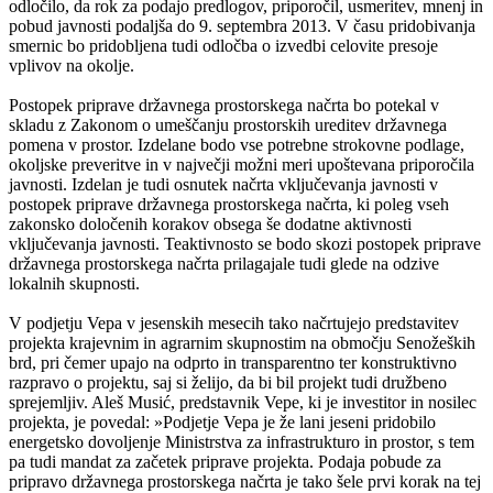
odločilo, da rok za podajo predlogov, priporočil, usmeritev, mnenj in
pobud javnosti podaljša do 9. septembra 2013. V času pridobivanja
smernic bo pridobljena tudi odločba o izvedbi celovite presoje
vplivov na okolje.
Postopek priprave državnega prostorskega načrta bo potekal v
skladu z Zakonom o umeščanju prostorskih ureditev državnega
pomena v prostor. Izdelane bodo vse potrebne strokovne podlage,
okoljske preveritve in v največji možni meri upoštevana priporočila
javnosti. Izdelan je tudi osnutek načrta vključevanja javnosti v
postopek priprave državnega prostorskega načrta, ki poleg vseh
zakonsko določenih korakov obsega še dodatne aktivnosti
vključevanja javnosti. Teaktivnosto se bodo skozi postopek priprave
državnega prostorskega načrta prilagajale tudi glede na odzive
lokalnih skupnosti.
V podjetju Vepa v jesenskih mesecih tako načrtujejo predstavitev
projekta krajevnim in agrarnim skupnostim na območju Senožeških
brd, pri čemer upajo na odprto in transparentno ter konstruktivno
razpravo o projektu, saj si želijo, da bi bil projekt tudi družbeno
sprejemljiv. Aleš Musić, predstavnik Vepe, ki je investitor in nosilec
projekta, je povedal: »Podjetje Vepa je že lani jeseni pridobilo
energetsko dovoljenje Ministrstva za infrastrukturo in prostor, s tem
pa tudi mandat za začetek priprave projekta. Podaja pobude za
pripravo državnega prostorskega načrta je tako šele prvi korak na tej