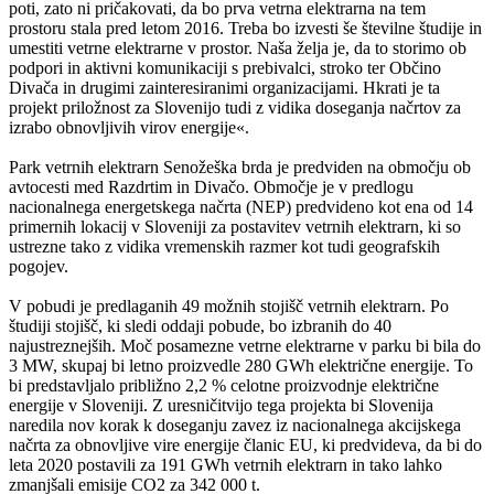
poti, zato ni pričakovati, da bo prva vetrna elektrarna na tem
prostoru stala pred letom 2016. Treba bo izvesti še številne študije in
umestiti vetrne elektrarne v prostor. Naša želja je, da to storimo ob
podpori in aktivni komunikaciji s prebivalci, stroko ter Občino
Divača in drugimi zainteresiranimi organizacijami. Hkrati je ta
projekt priložnost za Slovenijo tudi z vidika doseganja načrtov za
izrabo obnovljivih virov energije«.
Park vetrnih elektrarn Senožeška brda je predviden na območju ob
avtocesti med Razdrtim in Divačo. Območje je v predlogu
nacionalnega energetskega načrta (NEP) predvideno kot ena od 14
primernih lokacij v Sloveniji za postavitev vetrnih elektrarn, ki so
ustrezne tako z vidika vremenskih razmer kot tudi geografskih
pogojev.
V pobudi je predlaganih 49 možnih stojišč vetrnih elektrarn. Po
študiji stojišč, ki sledi oddaji pobude, bo izbranih do 40
najustreznejših. Moč posamezne vetrne elektrarne v parku bi bila do
3 MW, skupaj bi letno proizvedle 280 GWh električne energije. To
bi predstavljalo približno 2,2 % celotne proizvodnje električne
energije v Sloveniji. Z uresničitvijo tega projekta bi Slovenija
naredila nov korak k doseganju zavez iz nacionalnega akcijskega
načrta za obnovljive vire energije članic EU, ki predvideva, da bi do
leta 2020 postavili za 191 GWh vetrnih elektrarn in tako lahko
zmanjšali emisije CO2 za 342 000 t.