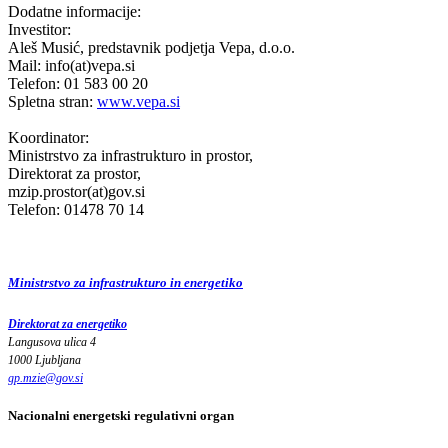
Dodatne informacije:
Investitor:
Aleš Musić, predstavnik podjetja Vepa, d.o.o.
Mail: info(at)vepa.si
Telefon: 01 583 00 20
Spletna stran:
www.vepa.si
Koordinator:
Ministrstvo za infrastrukturo in prostor,
Direktorat za prostor,
mzip.prostor(at)gov.si
Telefon: 01478 70 14
Ministrstvo za infrastrukturo in energetiko
Direktorat za energetiko
Langusova ulica 4
1000 Ljubljana
gp.mzie
@
gov
.
si
Nacionalni energetski regulativni organ