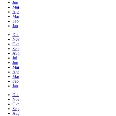
Jun
Maj
Apr
Mar
Feb
Jan
Dec
Nov
Okt
Sep
Avg
Jul
Jun
Maj
Apr
Mar
Feb
Jan
Dec
Nov
Okt
Sep
Avg