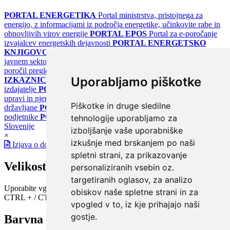
PORTAL ENERGETIKA
Portal ministrstva, pristojnega za
energijo, z informacijami iz področja energetike, učinkovite rabe in
obnovljivih virov energije
PORTAL EPOS
Portal za e-poročanje
izvajalcev energetskih dejavnosti
PORTAL ENERGETSKO
KNJIGOVODSTVO
Portal za poročanje o upravljanju z energijo v
javnem sektorju
PORTAL KLIMATSKI SISTEMI
Register
poročil pregledov klimatskih sistemov
PORTAL ENERGETSKE
Uporabljamo piškotke
IZKAZNICE
Register energetskih izkaznic - za izdelovalce in
izdajatelje
PORTAL GOV.SI
Osrednje spletno mesto o državni
upravi in njenih storitvah
PORTAL eUPRAVA
Državni portal za
Piškotke in druge sledilne
državljane
PORTAL SPOT
Državni portal za podjetja in
podjetnike
PORTAL OPSI
Državni portal odprtih podatkov
tehnologije uporabljamo za
Slovenije
izboljšanje vaše uporabniške
×
izkušnje med brskanjem po naši
Izjava o dostopnosti
spletni strani, za prikazovanje
Velikost pisave
personaliziranih vsebin oz.
targetiranih oglasov, za analizo
Uporabite vgrajeno funkcijo brskalnika
obiskov naše spletne strani in za
CTRL + / CTRL -
vpogled v to, iz kje prihajajo naši
gostje.
Barvna shema