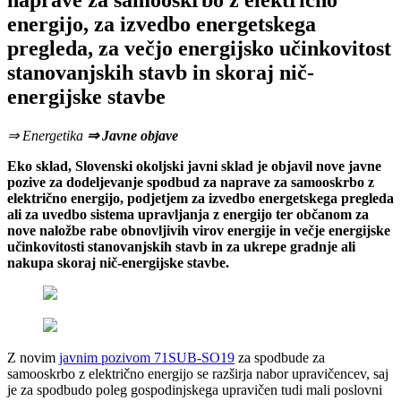
naprave za samooskrbo z električno
energijo, za izvedbo energetskega
pregleda, za večjo energijsko učinkovitost
stanovanjskih stavb in skoraj nič-
energijske stavbe
⇒ Energetika
⇒ Javne objave
Eko sklad, Slovenski okoljski javni sklad je objavil nove javne
pozive za dodeljevanje spodbud za naprave za samooskrbo z
električno energijo, podjetjem za izvedbo energetskega pregleda
ali za uvedbo sistema upravljanja z energijo ter občanom za
nove naložbe rabe obnovljivih virov energije in večje energijske
učinkovitosti stanovanjskih stavb in za ukrepe gradnje ali
nakupa skoraj nič-energijske stavbe.
Z novim
javnim pozivom 71SUB-SO19
za spodbude za
samooskrbo z električno energijo se razširja nabor upravičencev, saj
je za spodbudo poleg gospodinjskega upravičen tudi mali poslovni