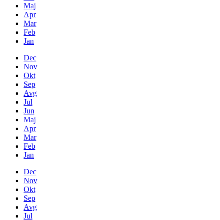
Maj
Apr
Mar
Feb
Jan
Dec
Nov
Okt
Sep
Avg
Jul
Jun
Maj
Apr
Mar
Feb
Jan
Dec
Nov
Okt
Sep
Avg
Jul