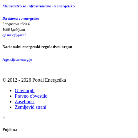
Ministrstvo za infrastrukturo in energetiko
Direktorat za energetiko
Langusova ulica 4
1000 Ljubljana
gp.mzie
@
gov
.
si
Nacionalni energetski regulativni organ
Agencija za energijo
© 2012 - 2026 Portal Energetika
O avtorjih
Pravno obvestilo
Zasebnost
Zemljevid strani
×
Pojdi na