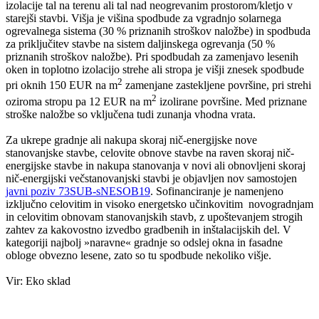
izolacije tal na terenu ali tal nad neogrevanim prostorom/kletjo v
starejši stavbi. Višja je višina spodbude za vgradnjo solarnega
ogrevalnega sistema (30 % priznanih stroškov naložbe) in spodbuda
za priključitev stavbe na sistem daljinskega ogrevanja (50 %
priznanih stroškov naložbe). Pri spodbudah za zamenjavo lesenih
oken in toplotno izolacijo strehe ali stropa je višji znesek spodbude
2
pri oknih 150 EUR na m
zamenjane zastekljene površine, pri strehi
2
oziroma stropu pa 12 EUR na m
izolirane površine. Med priznane
stroške naložbe so vključena tudi zunanja vhodna vrata.
Za ukrepe gradnje ali nakupa skoraj nič-energijske nove
stanovanjske stavbe, celovite obnove stavbe na raven skoraj nič-
energijske stavbe in nakupa stanovanja v novi ali obnovljeni skoraj
nič-energijski večstanovanjski stavbi je objavljen nov samostojen
javni poziv 73SUB-sNESOB19
. Sofinanciranje je namenjeno
izključno celovitim in visoko energetsko učinkovitim novogradnjam
in celovitim obnovam stanovanjskih stavb, z upoštevanjem strogih
zahtev za kakovostno izvedbo gradbenih in inštalacijskih del. V
kategoriji najbolj »naravne« gradnje so odslej okna in fasadne
obloge obvezno lesene, zato so tu spodbude nekoliko višje.
Vir: Eko sklad