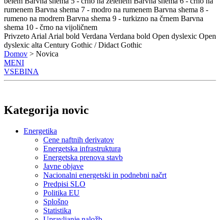
belem
Barvna shema 5 - črno na zelenem
Barvna shema 6 - črno na
rumenem
Barvna shema 7 - modro na rumenem
Barvna shema 8 -
rumeno na modrem
Barvna shema 9 - turkizno na črnem
Barvna
shema 10 - črno na vijoličnem
Privzeto
Arial
Arial bold
Verdana
Verdana bold
Open dyslexic
Open
dyslexic alta
Century Gothic / Didact Gothic
Domov
> Novica
MENI
VSEBINA
Kategorija novic
Energetika
Cene naftnih derivatov
Energetska infrastruktura
Energetska prenova stavb
Javne objave
Nacionalni energetski in podnebni načrt
Predpisi SLO
Politika EU
Splošno
Statistika
Upravljanje naložb