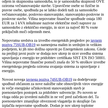
odjem in skupnostna samooskrba, to je samooskrba skupnosti OVE
oziroma večstanovanjske stavbe. Upravičene osebe so fizične in
pravne osebe, spodbuda pa se lahko dodeli tudi za samooskrbo
večstanovanjske, poslovno-stanovanjske, stanovanjsko-poslovne in
poslovne stavbe. Višina nepovratne finančne spodbude ostaja 180
EUR za 1 kVA inštalirane nazivne električne moči naprave za
samooskrbo z električno energijo, in sicer za največ 80 % vsote
priključnih moči odjemnih mest.
Nepovratna sredstva za izvedbo energetskih pregledov po
javnem
pozivu 75SUB-OB19
so namenjena malim in srednjim in velikim
podjetjem, ki jih niso dolžna opraviti po Energetskem zakonu. Glede
na prejšnji javni poziv se dodaja nov ukrep in sicer uvedba sistema
upravljanja z energijo ter pridobitev certifikata SIST EN ISO 50001.
Višina nepovratne finančne pomoči znaša do 50 % stroškov izvedbe
energetskega pregleda oziroma uvajanja sistema za upravljanje z
energijo.
Novost novega
javnega poziva 74SUB-OB19
za dodeljevanje
spodbud občanom za nove naložbe rabe obnovljivih virov energije
in večje energijske učinkovitosti stanovanjskih stavb je
poenostavljen postopek za pridobitev subvencije. Po novem se
vloga odda po izvedeni naložbi in ne več pred začetkom del. Ta
poenostavitev zmanjšuje obveznosti vlagatelja in skrajšuje čas
izplačila nepovratne spodbude. Dodan je nov ukrep toplotne