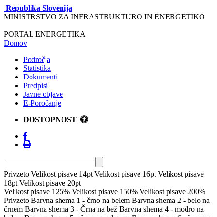
Republika Slovenija
MINISTRSTVO ZA INFRASTRUKTURO IN ENERGETIKO
PORTAL ENERGETIKA
Domov
Področja
Statistika
Dokumenti
Predpisi
Javne objave
E-Poročanje
DOSTOPNOST
Privzeto
Velikost pisave 14pt
Velikost pisave 16pt
Velikost pisave
18pt
Velikost pisave 20pt
Velikost pisave 125%
Velikost pisave 150%
Velikost pisave 200%
Privzeto
Barvna shema 1 - črno na belem
Barvna shema 2 - belo na
črnem
Barvna shema 3 - Črna na bež
Barvna shema 4 - modro na