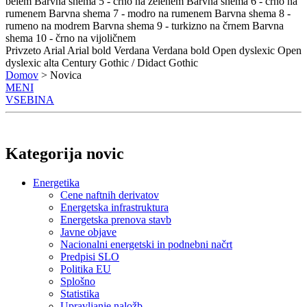
belem
Barvna shema 5 - črno na zelenem
Barvna shema 6 - črno na
rumenem
Barvna shema 7 - modro na rumenem
Barvna shema 8 -
rumeno na modrem
Barvna shema 9 - turkizno na črnem
Barvna
shema 10 - črno na vijoličnem
Privzeto
Arial
Arial bold
Verdana
Verdana bold
Open dyslexic
Open
dyslexic alta
Century Gothic / Didact Gothic
Domov
> Novica
MENI
VSEBINA
Kategorija novic
Energetika
Cene naftnih derivatov
Energetska infrastruktura
Energetska prenova stavb
Javne objave
Nacionalni energetski in podnebni načrt
Predpisi SLO
Politika EU
Splošno
Statistika
Upravljanje naložb