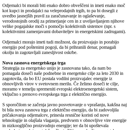
Odjemalci bi morali biti enako dobro obveščeni in imeti enako moč
kot kupci in prodajalci na veleprodajnih trgih, to pa bi dosegli z
uvedbo jasnejših pravil za zaračunavanje in oglaševanje,
verodostojnih orodij za primerjanje cen in z uveljavljanjem njihove
velike pogajalske moči s pomočjo kolektivnih sistemov (npr. s
kolektivnimi zamenjavami dobaviteljev in energetskimi zadrugami).
Odjemalci morajo imeti tudi možnost, da proizvajajo in porabijo
energijo pod poštenimi pogoji, da bi prihranili denar, pomagali
okolju in zagotavljali zanesljivost oskrbe.
Nova zasnova energetskega trga
Strategija za energetsko unijo je zasnovana tako, da nam bo
pomagala doseči naše podnebne in energetske cilje za leto 2030 in
zagotovila, da bo EU postala vodilni proizvajalec energije iz
obnovljivih virov v svetovnem merilu. Če želimo doseči te cilje,
moramo v temelju spremeniti evropski elektroenergetski sistem,
vključno s prenovo evropskega trga z električno energijo.
S sporočilom se začenja javno posvetovanje o vprašanju, kakšna naj
bi bila nova zasnova trga z električno energijo, da bi zadovoljila
pričakovanja odjemalcev, prinesla resnične koristi od nove
tehnologije in olajšala vlaganja, predvsem v obnovljive vire energije
in nizkoogljično proizvodnjo energije; ter da bi upoštevala