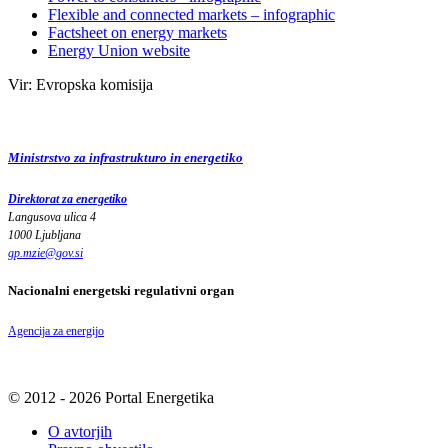
Flexible and connected markets – infographic
Factsheet on energy markets
Energy Union website
Vir: Evropska komisija
Ministrstvo za infrastrukturo in energetiko
Direktorat za energetiko
Langusova ulica 4
1000 Ljubljana
gp.mzie
@
gov
.
si
Nacionalni energetski regulativni organ
Agencija za energijo
© 2012 - 2026 Portal Energetika
O avtorjih