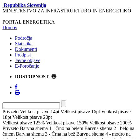
Republika Slovenija
MINISTRSTVO ZA INFRASTRUKTURO IN ENERGETIKO
PORTAL ENERGETIKA
Domov
Področja
Statistika
Dokumenti
Predpisi
Javne objave
E-Poročanje
DOSTOPNOST
Privzeto
Velikost pisave 14pt
Velikost pisave 16pt
Velikost pisave
18pt
Velikost pisave 20pt
Velikost pisave 125%
Velikost pisave 150%
Velikost pisave 200%
Privzeto
Barvna shema 1 - črno na belem
Barvna shema 2 - belo na
črnem
Barvna shema 3 - Črna na bež
Barvna shema 4 - modro na