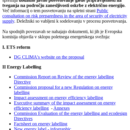
spremlja
dodatno javno posvetovanje glede pripravljenosti na
tveganja na področju zanesljivosti oskrbe z električno energijo
.
Več informacij o tem posvetovanju na spletni strani
Public
consultation on risk preparedness in the area of security of electricity
supply
. Deležniki so vabljeni k sodelovanju v procesu posvetovanja.
Na spodnjih povezavah se nahajajo dokumenti, ki jih je Evropska
komisija objavila v sklopu poletnega energetskega svežnja:
I. ETS reform
DG CLIMA's website on the proposal
II Energy Labelling
Commission Report on Review of the energy labelling
Directive
Commission proposal for a new Regulation on energy
labelling
Impact assessment on energy efficiency labelling
Executive summary of the impact assessment on energy
efficiency labelling
-
Annexes
Commission Evaluation of the energy labelling and ecodesign
Directives
Factsheet on energy labelling
New energy label - infographic