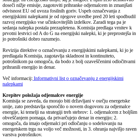
doseči nižje emisije, zagotoviti prihranke odjemalcem in zmanjšati
odvisnost EU od uvoza fosilnih goriv. Uspeh označevanja z
energijskimi nalepkami je od njegove uvedbe pred 20 leti spodbudil
razvoj energijsko vse učinkovitejših izdelkov. Zaradi tega pa je
sedanja nalepka postala prezapletena. Komisija predlaga vrnitev k
prvotni lestvici od A do G na energijski nalepki, ki je preprostejša in
jo potrošniki dobro razumejo.
Revizija direktive o označevanju z energijskimi nalepkami, ki jo je
predlagala Komisija, zagotavlja skladnost in kontinuiteto,
potrošnikom pa omogoča, da bodo z bolj ozaveščenimi odločitvami
prihranili energijo in denar.
Več informacij:
Informativni list o označevanju z energijskimi
nalepkami
Krepitev položaja odjemalcev energije
Komisija se zaveda, da morajo biti državljani v osrčju energetske
unije, zato predstavlja sporočilo o novem dogovoru za odjemalce
energije, ki temelji na strategiji treh stebrov: 1. odjemalcem z boljšim
obveščanjem pomaga, da privarčujejo denar in energijo; 2.
omogoča, da imajo odjemalci pri odločanju o sodelovanju na
energetskem trgu na voljo več možnosti, in 3. ohranja najvišjo raven
varstva potrošnikov.