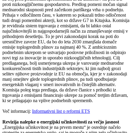
proti nizkoogljičnemu gospodarstvu. Predlog pomeni močan signal
mednarodni skupnosti pred začetkom pariškega vrha o podnebju.
Prihaja v odločilnem času, v katerem so pokazali trdno odločenost
tudi drugi pomembni akterji, kot so države G7 in Kitajska. Komisija
je revidirala sistem trgovanja z emisijami, da bi lahko ostal
najučinkovitejši in najgospodarnejši način za zmanjševanje emisij v
prihodnjem desetletju. To je prvi zakonodajni korak na poti do
uresničitve zaveze EU, da bo do leta 2030 zmanjšala domače
emisije toplogrednih plinov za najmanj 40 %. Z ambicioznim
podnebnim ukrepom se ustvarjajo poslovne priložnosti in odpirajo
novi trgi za inovacije in uporabo nizkoogljičnih tehnologij. Cilj
predlaganega, bolj usmerjenega ukrepa je varovanje mednarodne
konkurenčnosti tistih industrijskih sektorjev, ki jim najbolj grozi
selitev njihove proizvodnje iz EU na območja, kjer je v zakonodaji
manj omejitev glede toplogrednih plinov, pa tudi spodbujanje
energetskih vlaganj v smeri inovativnih in čistejših alternativ.
Komisija poleg tega predlaga, da države članice s prihodki iz
trgovanja z emisijami financirajo ukrepe za pomoč tretjim državam,
ki se prilagajajo na vplive podnebnih sprememb.
Več informacij:
Informativni list o reformi ETS
Revizija nalepke o energijski učinkovitosti za večjo jasnost
„Energijska učinkovitost je na prvem mestu“ je osrednje načelo
strategije za energetsko unijo, saj je mogoče z njim zelo učinkovito