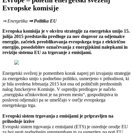
Evrope – poletni energetski sveženj
Evropske komisije
⇒ Energetika
⇒ Politika EU
Evropska komisija je v okviru strategije za energetsko unijo 15.
julija 2015 predstavila predloge za nov dogovor za odjemalce
energije, začetek preoblikovanja evropskega trga z električno
energijo, posodobitev označevanja z energijskimi nalepkami in
revizijo sistema EU za trgovanje z emisijami.
Energetski sveženj je pomemben korak naprej pri izvajanju strategije
za energetsko unijo s podnebno politiko, usmerjeno v prihodnost, ki
je bila uvedena februarja 2015 kot ena od političnih prednostnih
nalog Junckerjeve Komisije. V ospredju predlogov je načelo
„energijska učinkovitost je na prvem mestu“, gospodinjstva in
poslovni odjemalci pa se umeščajo v osrčje evropskega
energetskega trga.
Evropski sistem trgovanja z emisijami je pripravljen na
prihodnje izzive
Evropski sistem trgovanja z emisijami (ETS) je osrednje orodje EU
za boj proti podnebnim spremembam in za usmeritev na poti EU