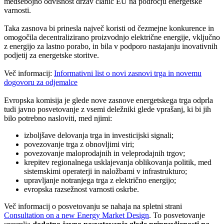
medsebojno odvisnost držav članic EU na področju energetske
varnosti.
Taka zasnova bi prinesla največ koristi od čezmejne konkurence in
omogočila decentralizirano proizvodnjo električne energije, vključno
z energijo za lastno porabo, in bila v podporo nastajanju inovativnih
podjetij za energetske storitve.
Več informacij:
Informativni list o novi zasnovi trga in novemu
dogovoru za odjemalce
Evropska komisija je glede nove zasnove energetskega trga odprla
tudi javno posvetovanje z vsemi deležniki glede vprašanj, ki bi jih
bilo potrebno nasloviti, med njimi:
izboljšave delovanja trga in investicijski signali;
povezovanje trga z obnovljimi viri;
povezovanje maloprodajnih in veleprodajnih trgov;
krepitev regionalnega usklajevanja oblikovanja politik, med
sistemskimi operaterji in naložbami v infrastrukturo;
upravljanje notranjega trga z električno energijo;
evropska razsežnost varnosti oskrbe.
Več informacij o posvetovanju se nahaja na spletni strani
Consultation on a new Energy Market Design
. To posvetovanje