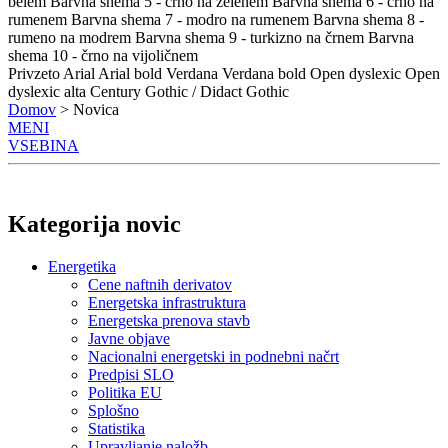
belem
Barvna shema 5 - črno na zelenem
Barvna shema 6 - črno na
rumenem
Barvna shema 7 - modro na rumenem
Barvna shema 8 -
rumeno na modrem
Barvna shema 9 - turkizno na črnem
Barvna
shema 10 - črno na vijoličnem
Privzeto
Arial
Arial bold
Verdana
Verdana bold
Open dyslexic
Open
dyslexic alta
Century Gothic / Didact Gothic
Domov
> Novica
MENI
VSEBINA
Kategorija novic
Energetika
Cene naftnih derivatov
Energetska infrastruktura
Energetska prenova stavb
Javne objave
Nacionalni energetski in podnebni načrt
Predpisi SLO
Politika EU
Splošno
Statistika
Upravljanje naložb