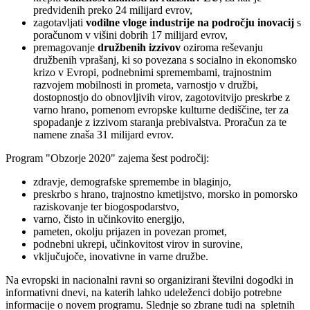
predvidenih preko 24 milijard evrov,
zagotavljati
vodilne vloge industrije na področju inovacij
s
poračunom v višini dobrih 17 milijard evrov,
premagovanje
družbenih izzivov
oziroma reševanju
družbenih vprašanj, ki so povezana s socialno in ekonomsko
krizo v Evropi, podnebnimi spremembami, trajnostnim
razvojem mobilnosti in prometa, varnostjo v družbi,
dostopnostjo do obnovljivih virov, zagotovitvijo preskrbe z
varno hrano, pomenom evropske kulturne dediščine, ter za
spopadanje z izzivom staranja prebivalstva. Proračun za te
namene znaša 31 milijard evrov.
Program "Obzorje 2020" zajema šest področij:
zdravje, demografske spremembe in blaginjo,
preskrbo s hrano, trajnostno kmetijstvo, morsko in pomorsko
raziskovanje ter biogospodarstvo,
varno, čisto in učinkovito energijo,
pameten, okolju prijazen in povezan promet,
podnebni ukrepi, učinkovitost virov in surovine,
vključujoče, inovativne in varne družbe.
Na evropski in nacionalni ravni so organizirani številni dogodki in
informativni dnevi, na katerih lahko udeleženci dobijo potrebne
informacije o novem programu. Slednje so zbrane tudi na spletnih