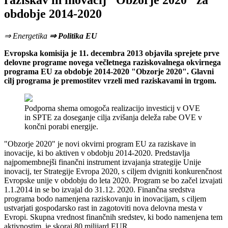
raziskav in inovacij "Obzorje 2020" za
obdobje 2014-2020
⇒ Energetika
⇒ Politika EU
Evropska komisija je 11. decembra 2013 objavila sprejete prve
delovne programe novega večletnega raziskovalnega okvirnega
programa EU za obdobje 2014-2020 "Obzorje 2020". Glavni
cilj programa je premostitev vrzeli med raziskavami in trgom.
Podporna shema omogoča realizacijo investicij v OVE
in SPTE za doseganje cilja zvišanja deleža rabe OVE v
končni porabi energije.
"Obzorje 2020" je novi okvirni program EU za raziskave in
inovacije, ki bo aktiven v obdobju 2014-2020. Predstavlja
najpomembnejši finančni instrument izvajanja strategije Unije
inovacij, ter Strategije Evropa 2020, s ciljem dvigniti konkurenčnost
Evropske unije v obdobju do leta 2020. Program se bo začel izvajati
1.1.2014 in se bo izvajal do 31.12. 2020. Finančna sredstva
programa bodo namenjena raziskovanju in inovacijam, s ciljem
ustvarjati gospodarsko rast in zagotoviti nova delovna mesta v
Evropi. Skupna vrednost finančnih sredstev, ki bodo namenjena tem
aktivnostim, je skoraj 80 milijard EUR.