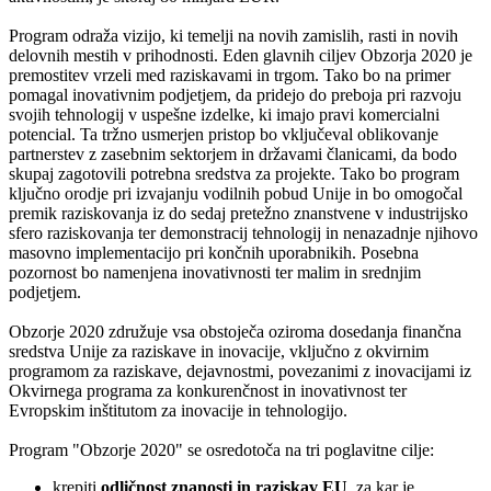
Program odraža vizijo, ki temelji na novih zamislih, rasti in novih
delovnih mestih v prihodnosti. Eden glavnih ciljev Obzorja 2020 je
premostitev vrzeli med raziskavami in trgom. Tako bo na primer
pomagal inovativnim podjetjem, da pridejo do preboja pri razvoju
svojih tehnologij v uspešne izdelke, ki imajo pravi komercialni
potencial. Ta tržno usmerjen pristop bo vključeval oblikovanje
partnerstev z zasebnim sektorjem in državami članicami, da bodo
skupaj zagotovili potrebna sredstva za projekte. Tako bo program
ključno orodje pri izvajanju vodilnih pobud Unije in bo omogočal
premik raziskovanja iz do sedaj pretežno znanstvene v industrijsko
sfero raziskovanja ter demonstracij tehnologij in nenazadnje njihovo
masovno implementacijo pri končnih uporabnikih. Posebna
pozornost bo namenjena inovativnosti ter malim in srednjim
podjetjem.
Obzorje 2020 združuje vsa obstoječa oziroma dosedanja finančna
sredstva Unije za raziskave in inovacije, vključno z okvirnim
programom za raziskave, dejavnostmi, povezanimi z inovacijami iz
Okvirnega programa za konkurenčnost in inovativnost ter
Evropskim inštitutom za inovacije in tehnologijo.
Program "Obzorje 2020" se osredotoča na tri poglavitne cilje:
krepiti
odličnost znanosti in raziskav EU
, za kar je