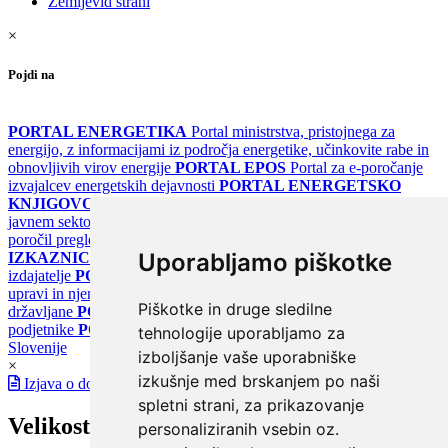
Zemljevid strani
×
Pojdi na
PORTAL ENERGETIKA
Portal ministrstva, pristojnega za
energijo, z informacijami iz področja energetike, učinkovite rabe in
obnovljivih virov energije
PORTAL EPOS
Portal za e-poročanje
izvajalcev energetskih dejavnosti
PORTAL ENERGETSKO
KNJIGOVODSTVO
Portal za poročanje o upravljanju z energijo v
javnem sektorju
PORTAL KLIMATSKI SISTEMI
Register
poročil pregledov klimatskih sistemov
PORTAL ENERGETSKE
Uporabljamo piškotke
IZKAZNICE
Register energetskih izkaznic - za izdelovalce in
izdajatelje
PORTAL GOV.SI
Osrednje spletno mesto o državni
upravi in njenih storitvah
PORTAL eUPRAVA
Državni portal za
Piškotke in druge sledilne
državljane
PORTAL SPOT
Državni portal za podjetja in
podjetnike
PORTAL OPSI
Državni portal odprtih podatkov
tehnologije uporabljamo za
Slovenije
izboljšanje vaše uporabniške
×
izkušnje med brskanjem po naši
Izjava o dostopnosti
spletni strani, za prikazovanje
Velikost pisave
personaliziranih vsebin oz.