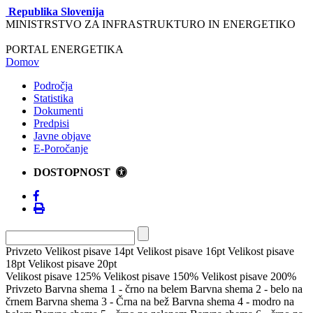
Republika Slovenija
MINISTRSTVO ZA INFRASTRUKTURO IN ENERGETIKO
PORTAL ENERGETIKA
Domov
Področja
Statistika
Dokumenti
Predpisi
Javne objave
E-Poročanje
DOSTOPNOST
Privzeto
Velikost pisave 14pt
Velikost pisave 16pt
Velikost pisave
18pt
Velikost pisave 20pt
Velikost pisave 125%
Velikost pisave 150%
Velikost pisave 200%
Privzeto
Barvna shema 1 - črno na belem
Barvna shema 2 - belo na
črnem
Barvna shema 3 - Črna na bež
Barvna shema 4 - modro na