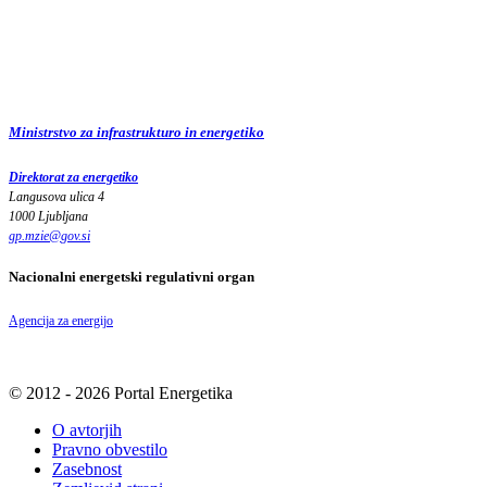
Ministrstvo za infrastrukturo in energetiko
Direktorat za energetiko
Langusova ulica 4
1000 Ljubljana
gp.mzie
@
gov
.
si
Nacionalni energetski regulativni organ
Agencija za energijo
© 2012 - 2026 Portal Energetika
O avtorjih
Pravno obvestilo
Zasebnost