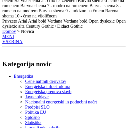
belem
Barvna shema 5 - črno na zelenem
Barvna shema 6 - črno na
rumenem
Barvna shema 7 - modro na rumenem
Barvna shema 8 -
rumeno na modrem
Barvna shema 9 - turkizno na črnem
Barvna
shema 10 - črno na vijoličnem
Privzeto
Arial
Arial bold
Verdana
Verdana bold
Open dyslexic
Open
dyslexic alta
Century Gothic / Didact Gothic
Domov
> Novica
MENI
VSEBINA
Kategorija novic
Energetika
Cene naftnih derivatov
Energetska infrastruktura
Energetska prenova stavb
Javne objave
Nacionalni energetski in podnebni načrt
Predpisi SLO
Politika EU
Splošno
Statistika
Upravljanje naložb