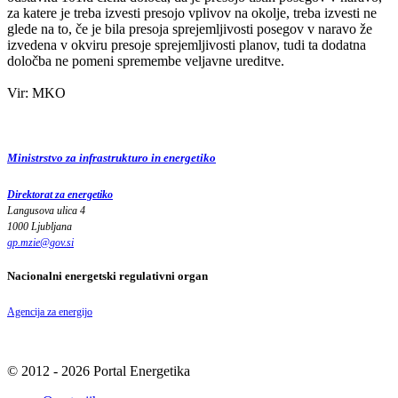
za katere je treba izvesti presojo vplivov na okolje, treba izvesti ne
glede na to, če je bila presoja sprejemljivosti posegov v naravo že
izvedena v okviru presoje sprejemljivosti planov, tudi ta dodatna
določba ne pomeni spremembe veljavne ureditve.
Vir: MKO
Ministrstvo za infrastrukturo in energetiko
Direktorat za energetiko
Langusova ulica 4
1000 Ljubljana
gp.mzie
@
gov
.
si
Nacionalni energetski regulativni organ
Agencija za energijo
© 2012 - 2026 Portal Energetika