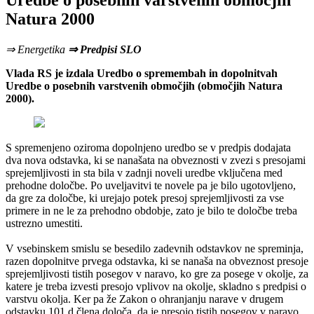
Uredbe o posebnih varstvenih območjih
Natura 2000
⇒ Energetika
⇒ Predpisi SLO
Vlada RS je izdala Uredbo o spremembah in dopolnitvah
Uredbe o posebnih varstvenih območjih (območjih Natura
2000).
S spremenjeno oziroma dopolnjeno uredbo se v predpis dodajata
dva nova odstavka, ki se nanašata na obveznosti v zvezi s presojami
sprejemljivosti in sta bila v zadnji noveli uredbe vključena med
prehodne določbe. Po uveljavitvi te novele pa je bilo ugotovljeno,
da gre za določbe, ki urejajo potek presoj sprejemljivosti za vse
primere in ne le za prehodno obdobje, zato je bilo te določbe treba
ustrezno umestiti.
V vsebinskem smislu se besedilo zadevnih odstavkov ne spreminja,
razen dopolnitve prvega odstavka, ki se nanaša na obveznost presoje
sprejemljivosti tistih posegov v naravo, ko gre za posege v okolje, za
katere je treba izvesti presojo vplivov na okolje, skladno s predpisi o
varstvu okolja. Ker pa že Zakon o ohranjanju narave v drugem
odstavku 101.d člena določa, da je presojo tistih posegov v naravo,