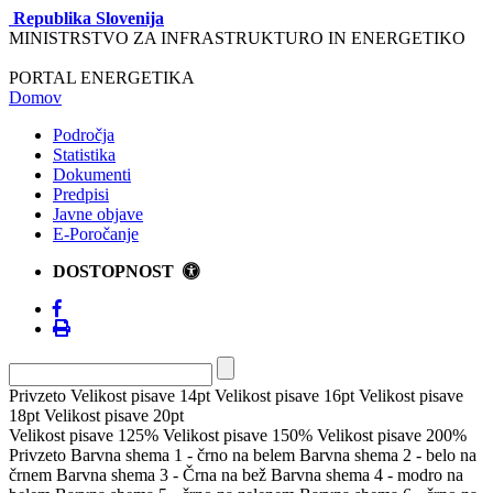
Republika Slovenija
MINISTRSTVO ZA INFRASTRUKTURO IN ENERGETIKO
PORTAL ENERGETIKA
Domov
Področja
Statistika
Dokumenti
Predpisi
Javne objave
E-Poročanje
DOSTOPNOST
Privzeto
Velikost pisave 14pt
Velikost pisave 16pt
Velikost pisave
18pt
Velikost pisave 20pt
Velikost pisave 125%
Velikost pisave 150%
Velikost pisave 200%
Privzeto
Barvna shema 1 - črno na belem
Barvna shema 2 - belo na
črnem
Barvna shema 3 - Črna na bež
Barvna shema 4 - modro na