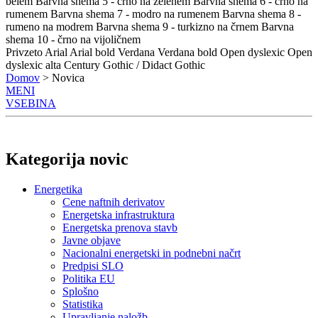
belem
Barvna shema 5 - črno na zelenem
Barvna shema 6 - črno na
rumenem
Barvna shema 7 - modro na rumenem
Barvna shema 8 -
rumeno na modrem
Barvna shema 9 - turkizno na črnem
Barvna
shema 10 - črno na vijoličnem
Privzeto
Arial
Arial bold
Verdana
Verdana bold
Open dyslexic
Open
dyslexic alta
Century Gothic / Didact Gothic
Domov
> Novica
MENI
VSEBINA
Kategorija novic
Energetika
Cene naftnih derivatov
Energetska infrastruktura
Energetska prenova stavb
Javne objave
Nacionalni energetski in podnebni načrt
Predpisi SLO
Politika EU
Splošno
Statistika
Upravljanje naložb