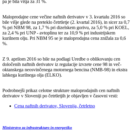
pa je bila višja za 31 %.
Maloprodajne cene večine naftnih derivatov v 3. kvartalu 2016 so
bile višje glede na preteklo četrtletje (2. kvartal 2016), in sicer za 0,7
% pri NBM 98, za 1,7 % pri dizelskem gorivu, za 5,0 % pri KOEL,
za 2,4 % pri UNP - avtoplinu ter za 10,9 % pri industrijskem
kurilnem olju. Pri NBM 95 se je maloprodajna cena znižala za 0,6
%.
Z 9. aprilom 2016 so bile na podlagi Uredbe o oblikovanju cen
določenih naftnih derivatov iz regulacije izvzete cene 98 in več-
oktanskega neosvinčenega motornega bencina (NMB-98) in ekstra
lahkega kurilnega olja (ELKO).
Podrobnejši prikaz celotne strukture maloprodajnih cen naftnih
derivatov v Sloveniji po četrtletjih je objavljen v časovni vrsti:
Cena naftnih derivatov, Slovenija, četrletno
Ministrstvo za infrastrukturo in energetiko