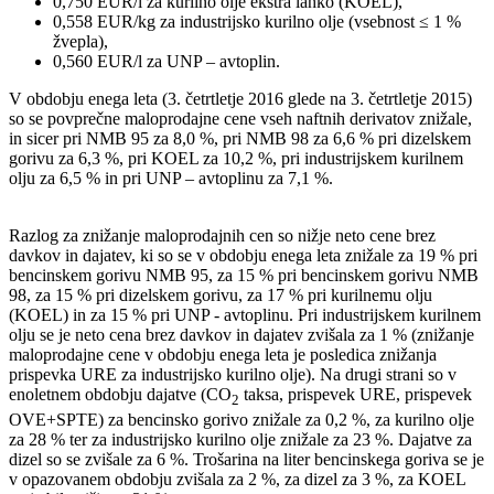
0,750 EUR/l za kurilno olje ekstra lahko (KOEL),
0,558 EUR/kg za industrijsko kurilno olje (vsebnost ≤ 1 %
žvepla),
0,560 EUR/l za UNP – avtoplin.
V obdobju enega leta (3. četrtletje 2016 glede na 3. četrtletje 2015)
so se povprečne maloprodajne cene vseh naftnih derivatov znižale,
in sicer pri NMB 95 za 8,0 %, pri NMB 98 za 6,6 % pri dizelskem
gorivu za 6,3 %, pri KOEL za 10,2 %, pri industrijskem kurilnem
olju za 6,5 % in pri UNP – avtoplinu za 7,1 %.
Razlog za znižanje maloprodajnih cen so nižje neto cene brez
davkov in dajatev, ki so se v obdobju enega leta znižale za 19 % pri
bencinskem gorivu NMB 95, za 15 % pri bencinskem gorivu NMB
98, za 15 % pri dizelskem gorivu, za 17 % pri kurilnemu olju
(KOEL) in za 15 % pri UNP - avtoplinu. Pri industrijskem kurilnem
olju se je neto cena brez davkov in dajatev zvišala za 1 % (znižanje
maloprodajne cene v obdobju enega leta je posledica znižanja
prispevka URE za industrijsko kurilno olje). Na drugi strani so v
enoletnem obdobju dajatve (CO
taksa, prispevek URE, prispevek
2
OVE+SPTE) za bencinsko gorivo znižale za 0,2 %, za kurilno olje
za 28 % ter za industrijsko kurilno olje znižale za 23 %. Dajatve za
dizel so se zvišale za 6 %. Trošarina na liter bencinskega goriva se je
v opazovanem obdobju zvišala za 2 %, za dizel za 3 %, za KOEL