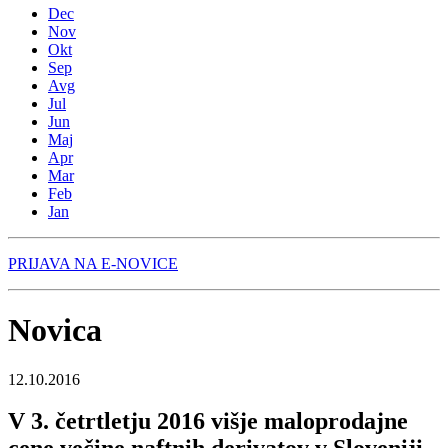
Dec
Nov
Okt
Sep
Avg
Jul
Jun
Maj
Apr
Mar
Feb
Jan
PRIJAVA NA E-NOVICE
Novica
12.10.2016
V 3. četrtletju 2016 višje maloprodajne