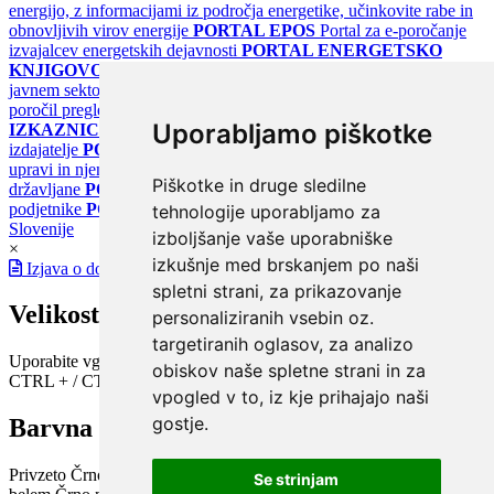
energijo, z informacijami iz področja energetike, učinkovite rabe in
obnovljivih virov energije
PORTAL EPOS
Portal za e-poročanje
izvajalcev energetskih dejavnosti
PORTAL ENERGETSKO
KNJIGOVODSTVO
Portal za poročanje o upravljanju z energijo v
javnem sektorju
PORTAL KLIMATSKI SISTEMI
Register
poročil pregledov klimatskih sistemov
PORTAL ENERGETSKE
Uporabljamo piškotke
IZKAZNICE
Register energetskih izkaznic - za izdelovalce in
izdajatelje
PORTAL GOV.SI
Osrednje spletno mesto o državni
upravi in njenih storitvah
PORTAL eUPRAVA
Državni portal za
Piškotke in druge sledilne
državljane
PORTAL SPOT
Državni portal za podjetja in
podjetnike
PORTAL OPSI
Državni portal odprtih podatkov
tehnologije uporabljamo za
Slovenije
izboljšanje vaše uporabniške
×
izkušnje med brskanjem po naši
Izjava o dostopnosti
spletni strani, za prikazovanje
Velikost pisave
personaliziranih vsebin oz.
targetiranih oglasov, za analizo
Uporabite vgrajeno funkcijo brskalnika
obiskov naše spletne strani in za
CTRL + / CTRL -
vpogled v to, iz kje prihajajo naši
gostje.
Barvna shema
Privzeto
Črno na belem
Belo na črnem
Črno na bež
Modro na
Se strinjam