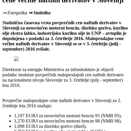
cene večine naftnih derivatov v Sloveniji
⇒ Energetika
⇒ Statistika
Statistična časovna vrsta povprečnih cen naftnih derivatov v
Sloveniji za neosvinčen motorni bencin, dizelsko gorivo, kurilno
olje ekstra lahko, industrijsko kurilno olje in UNP – avtoplin je
dopolnjena s podatki za 3. četrtletje 2016. Maloprodajne cene
večine naftnih derivatov v Sloveniji so se v 3. četrletju (julij -
september) 2016 zvišale.
Direktorat za energijo Ministrstva za infrastrukturo je objavil
podatke strukture povprečnih maloprodajnih cen naftnih derivatov
na nacionalnem nivoju Slovenije za 3. četrtletje (julij - september)
leta 2016.
Povprečne maloprodajne cene naftnih derivatov v Sloveniji za 2.
četrtletje leta 2016 znašajo:
1,197 EUR/l za neosvinčen motorni bencin 95 (NMB 95),
1,270 EUR/l za neosvinčen motorni bencin 98 (NMB 98),
1,098 EUR/l za dizelsko gorivo (dizel),