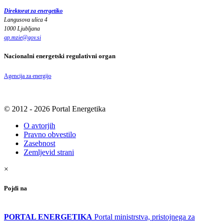
Direktorat za energetiko
Langusova ulica 4
1000 Ljubljana
gp.mzie
@
gov
.
si
Nacionalni energetski regulativni organ
Agencija za energijo
© 2012 - 2026 Portal Energetika
O avtorjih
Pravno obvestilo
Zasebnost
Zemljevid strani
×
Pojdi na
PORTAL ENERGETIKA
Portal ministrstva, pristojnega za