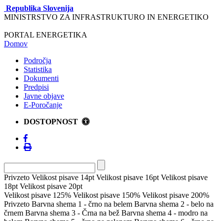
Republika Slovenija
MINISTRSTVO ZA INFRASTRUKTURO IN ENERGETIKO
PORTAL ENERGETIKA
Domov
Področja
Statistika
Dokumenti
Predpisi
Javne objave
E-Poročanje
DOSTOPNOST
Privzeto
Velikost pisave 14pt
Velikost pisave 16pt
Velikost pisave
18pt
Velikost pisave 20pt
Velikost pisave 125%
Velikost pisave 150%
Velikost pisave 200%
Privzeto
Barvna shema 1 - črno na belem
Barvna shema 2 - belo na
črnem
Barvna shema 3 - Črna na bež
Barvna shema 4 - modro na