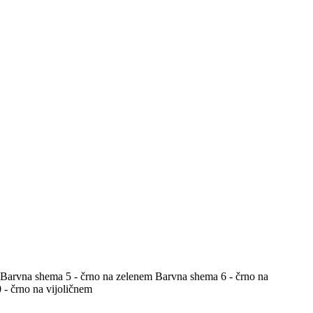
Barvna shema 5 - črno na zelenem
Barvna shema 6 - črno na
- črno na vijoličnem