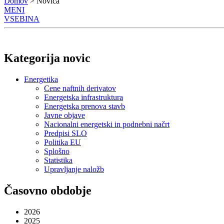
Domov
> Novica
MENI
VSEBINA
Kategorija novic
Energetika
Cene naftnih derivatov
Energetska infrastruktura
Energetska prenova stavb
Javne objave
Nacionalni energetski in podnebni načrt
Predpisi SLO
Politika EU
Splošno
Statistika
Upravljanje naložb
Časovno obdobje
2026
2025