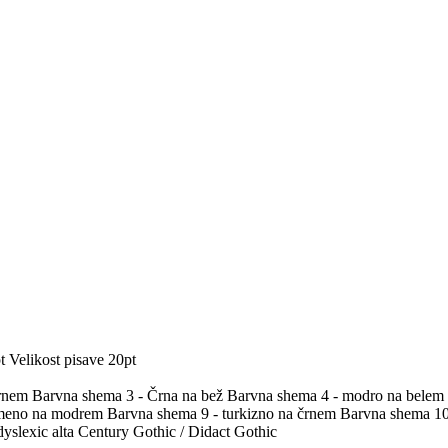
t
Velikost pisave 20pt
črnem
Barvna shema 3 - Črna na bež
Barvna shema 4 - modro na belem
umeno na modrem
Barvna shema 9 - turkizno na črnem
Barvna shema 10 
yslexic alta
Century Gothic / Didact Gothic