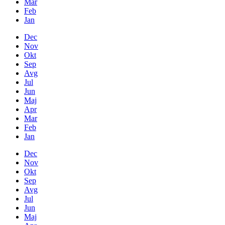
Mar
Feb
Jan
Dec
Nov
Okt
Sep
Avg
Jul
Jun
Maj
Apr
Mar
Feb
Jan
Dec
Nov
Okt
Sep
Avg
Jul
Jun
Maj