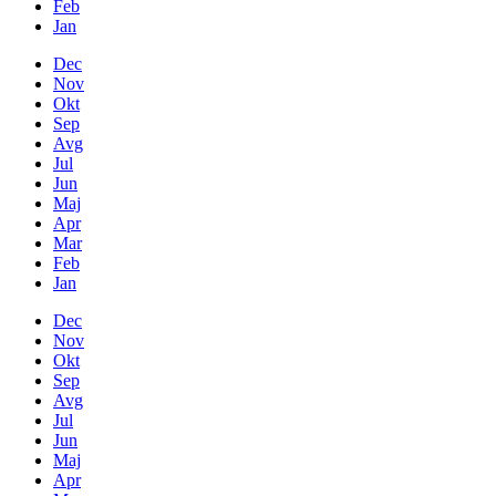
Feb
Jan
Dec
Nov
Okt
Sep
Avg
Jul
Jun
Maj
Apr
Mar
Feb
Jan
Dec
Nov
Okt
Sep
Avg
Jul
Jun
Maj
Apr