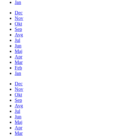
Jan
Dec
Nov
Okt
Sep
Avg
Jul
Jun
Maj
Apr
Mar
Feb
Jan
Dec
Nov
Okt
Sep
Avg
Jul
Jun
Maj
Apr
Mar