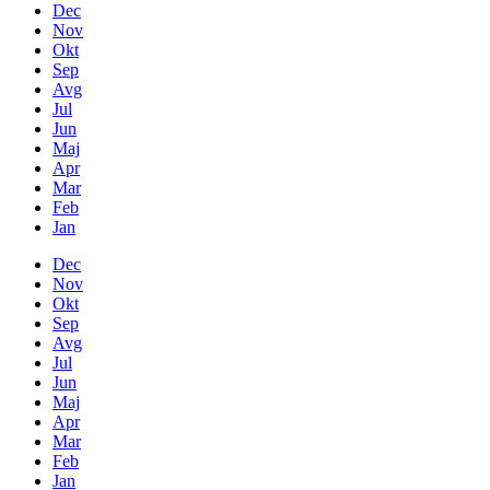
Dec
Nov
Okt
Sep
Avg
Jul
Jun
Maj
Apr
Mar
Feb
Jan
Dec
Nov
Okt
Sep
Avg
Jul
Jun
Maj
Apr
Mar
Feb
Jan