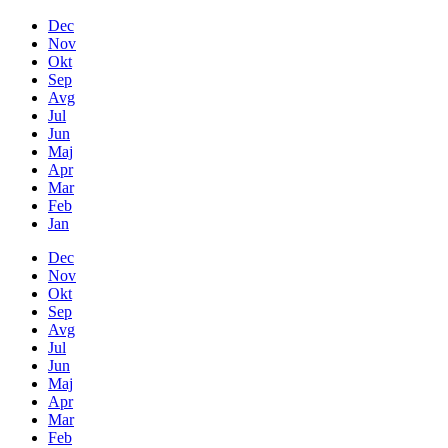
Dec
Nov
Okt
Sep
Avg
Jul
Jun
Maj
Apr
Mar
Feb
Jan
Dec
Nov
Okt
Sep
Avg
Jul
Jun
Maj
Apr
Mar
Feb