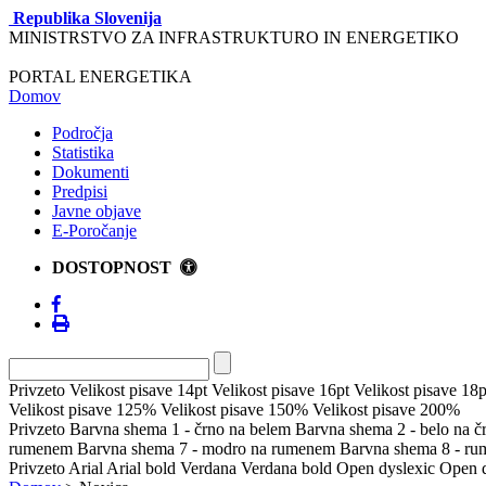
Republika Slovenija
MINISTRSTVO ZA INFRASTRUKTURO IN ENERGETIKO
PORTAL ENERGETIKA
Domov
Področja
Statistika
Dokumenti
Predpisi
Javne objave
E-Poročanje
DOSTOPNOST
Privzeto
Velikost pisave 14pt
Velikost pisave 16pt
Velikost pisave 18p
Velikost pisave 125%
Velikost pisave 150%
Velikost pisave 200%
Privzeto
Barvna shema 1 - črno na belem
Barvna shema 2 - belo na 
rumenem
Barvna shema 7 - modro na rumenem
Barvna shema 8 - r
Privzeto
Arial
Arial bold
Verdana
Verdana bold
Open dyslexic
Open d