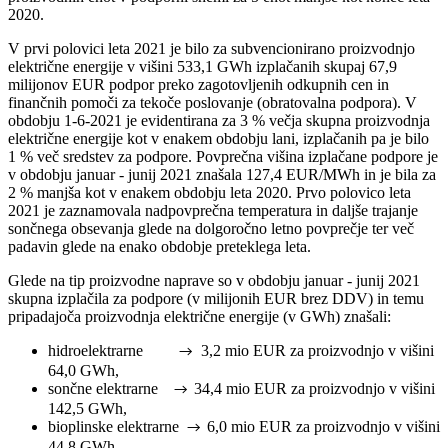
2020.
V prvi polovici leta 2021 je bilo za subvencionirano proizvodnjo
električne energije v višini 533,1 GWh izplačanih skupaj 67,9
milijonov EUR podpor preko zagotovljenih odkupnih cen in
finančnih pomoči za tekoče poslovanje (obratovalna podpora). V
obdobju 1-6-2021 je evidentirana za 3 % večja skupna proizvodnja
električne energije kot v enakem obdobju lani, izplačanih pa je bilo
1 % več sredstev za podpore. Povprečna višina izplačane podpore je
v obdobju januar - junij 2021 znašala 127,4 EUR/MWh in je bila za
2 % manjša kot v enakem obdobju leta 2020. Prvo polovico leta
2021 je zaznamovala nadpovprečna temperatura in daljše trajanje
sončnega obsevanja glede na dolgoročno letno povprečje ter več
padavin glede na enako obdobje preteklega leta.
Glede na tip proizvodne naprave so v obdobju januar - junij 2021
skupna izplačila za podpore (v milijonih EUR brez DDV) in temu
pripadajoča proizvodnja električne energije (v GWh) znašali:
hidroelektrarne
3,2 mio EUR za proizvodnjo v višini
→
64,0 GWh,
sončne elektrarne
34,4 mio EUR za proizvodnjo v višini
→
142,5 GWh,
bioplinske elektrarne
6,0 mio EUR za proizvodnjo v višini
→
44,8 GWh,