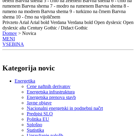
belem
Barvna shema 5 - črno na zelenem
Barvna shema 6 - črno na
rumenem
Barvna shema 7 - modro na rumenem
Barvna shema 8 -
rumeno na modrem
Barvna shema 9 - turkizno na črnem
Barvna
shema 10 - črno na vijoličnem
Privzeto
Arial
Arial bold
Verdana
Verdana bold
Open dyslexic
Open
dyslexic alta
Century Gothic / Didact Gothic
Domov
> Novica
MENI
VSEBINA
Kategorija novic
Energetika
Cene naftnih derivatov
Energetska infrastruktura
Energetska prenova stavb
Javne objave
Nacionalni energetski in podnebni načrt
Predpisi SLO
Politika EU
Splošno
Statistika
Upravljanje naložb