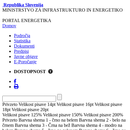
Republika Slovenija
MINISTRSTVO ZA INFRASTRUKTURO IN ENERGETIKO
PORTAL ENERGETIKA
Domov
Področja
Statistika
Dokumenti
Predpisi
Javne objave
E-Poročanje
DOSTOPNOST
Privzeto
Velikost pisave 14pt
Velikost pisave 16pt
Velikost pisave
18pt
Velikost pisave 20pt
Velikost pisave 125%
Velikost pisave 150%
Velikost pisave 200%
Privzeto
Barvna shema 1 - črno na belem
Barvna shema 2 - belo na
črnem
Barvna shema 3 - Črna na bež
Barvna shema 4 - modro na