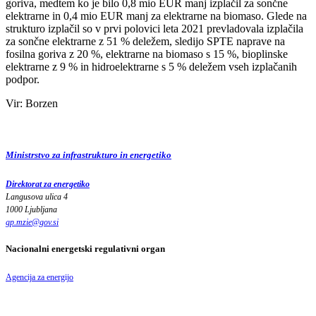
goriva, medtem ko je bilo 0,8 mio EUR manj izplačil za sončne
elektrarne in 0,4 mio EUR manj za elektrarne na biomaso. Glede na
strukturo izplačil so v prvi polovici leta 2021 prevladovala izplačila
za sončne elektrarne z 51 % deležem, sledijo SPTE naprave na
fosilna goriva z 20 %, elektrarne na biomaso s 15 %, bioplinske
elektrarne z 9 % in hidroelektrarne s 5 % deležem vseh izplačanih
podpor.
Vir: Borzen
Ministrstvo za infrastrukturo in energetiko
Direktorat za energetiko
Langusova ulica 4
1000 Ljubljana
gp.mzie
@
gov
.
si
Nacionalni energetski regulativni organ
Agencija za energijo