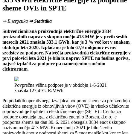
533 GWh elekrične energije iz podporne
sheme OVE in SPTE
⇒ Energetika
⇒ Statistika
Subvencionirana proizvodnja električne energije 3834
proizvodnih naprav s skupno močjo 413 MW je v prvih šestih
mesecih 2021 znašala 533,1 GWh, kar je 3 % več kot v enakem
obdobju leta 2020. Izplačano je bilo 67,9 milijonov evrov
sredstev za podpore. Največja proizvodnja električne energije v
prvi polovici leta 2021 je bila iz naprav SPTE na fosilna goriva,
največ izplačil za podpore pa namenjenim sončnim
elektrarnam.
Povprečna višina podpore je v obdobju 1-6-2021
znašala 127,4 EUR/MWh.
Po podatkih operativnega izvajalca podporne sheme za proizvodnjo
električne energije iz obnovljivih virov (OVE) in visoko učinkovite
soproizvodnje toplote in električne energije (SPTE) - Centra za
podpore operateja trga z električno energijo Borzen, d.o.o. je
podporna shema na dan 30. 6. 2021 obsegala 3834 enot s skupno
nazivno močjo 413 MW. Konec junija 2021 je bilo število
proizvodnih enot v podporni shemi za 5 enot manjše kot konec leta