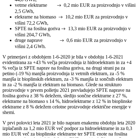
vetrne elektrarne
0,2 mio EUR za proizvodnjo v višini
→
2,5 GWh,
elekrarne na biomaso
10,2 mio EUR za proizvodnjo v
→
višini 72,2 GWh,
SPTE na fosilna goriva
13,3 mio EUR za proizvodnjo v
→
višini 204,7 GWh,
druge naprave
0,6 mio EUR za proizvodnjo v
→
višini 2,4 GWh.
V primerjavi z obdobjem 1-6-2020 je bila v obdobju 1-6-2021
evidentirana za +43 % večja proizvodnja iz hidroelektrarn in za +4
% večja iz SPTE naprav na fosilna goriva, na drugi strani pa za
petino (-19 %) manjša proizvodnja iz vetrnih elektrarn, za -5 %
manjša iz bioplinskih elektrarn, za -3 % manjša iz sončnih elektrarn
in za -2 % manjša iz elektrarn na biomaso. Glede na strukturo
proizvodnje v prvem polletju 2021 prevladujejo SPTE naprave na
fosilna goriva z 38 % deležem, sledijo sončne elektrarne z 27 %,
elektrarne na biomaso s 14 %, hidroelektrarne z 12 % in bioplinske
elektrarne z 8 % deležem celotne proizvodnje električne energije v
shemi.
V prvi polovici leta 2021 je bilo napram enakemu obdobju leta 2020
izplačanih za 1,2 mio EUR več podpor za hidroelektrarne in za 0,3
mio EUR več za bioplinske elektrarne ter SPTE enote na fosilna