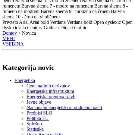
belem
Barvna shema 5 - črno na zelenem
Barvna shema 6 - črno na
rumenem
Barvna shema 7 - modro na rumenem
Barvna shema 8 -
rumeno na modrem
Barvna shema 9 - turkizno na črnem
Barvna
shema 10 - črno na vijoličnem
Privzeto
Arial
Arial bold
Verdana
Verdana bold
Open dyslexic
Open
dyslexic alta
Century Gothic / Didact Gothic
Domov
> Novica
MENI
VSEBINA
Kategorija novic
Energetika
Cene naftnih derivatov
Energetska infrastruktura
Energetska prenova stavb
Javne objave
Nacionalni energetski in podnebni načrt
Predpisi SLO
Politika EU
Splošno
Statistika
Upravljanje naložb