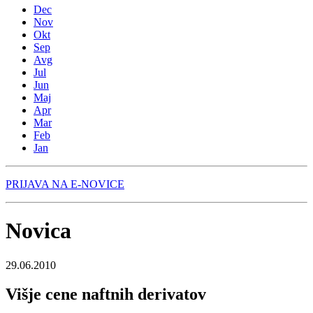
Dec
Nov
Okt
Sep
Avg
Jul
Jun
Maj
Apr
Mar
Feb
Jan
PRIJAVA NA E-NOVICE
Novica
29.06.2010
Višje cene naftnih derivatov