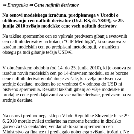
⇒ Energetika
⇒ Cene naftnih derivatov
Na osnovi modelskega izračuna, predpisanega v Uredbi o
oblikovanju cen naftnih derivatov (Ur.l. RS, št. 78/09), se 29.
junija 2010 zvišajo modelske cene vseh naftnih derivatov.
Na takšne spremembe cen so vplivala predvsem gibanja svetovnih
cen naftnih derivatov na kotaciji "CIF Med high", ki so osnova za
izračun modelskih cen po predpisani metodologiji, v manjšem
obsegu pa tudi gibanje tečaja USD/€.
V obračunskem obdobju (od 14. do 25. junija 2010), ki je osnova za
izračun novih modelskih cen po 14-dnevnem modelu, so se borzne
cene naftnih derivatov občutneje zvišale, kar velja predvsem za
srednje destilate, medtem ko se vrednost € v odnosu do USD ni
bistveno spremenila. Rezultat takšnih gibanj so višje modelske in
prodajne cene pred dajatvami za vse naftne derivate, predvsem pa za
srednje destilate.
Na osnovi predhodnega sklepa Vlade Republike Slovenije bi se 29.
6. 2010 morale zvišati trošarine na motorne bencine in dizelsko
gorivo za 0,5 centa/liter, vendar ob tokratni spremembi cen
Ministrstvo za finance ni predlagalo nobenega zvišanja trošarin. Ne