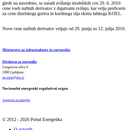
glede na navedeno, se zaradi zvišanja modelskih cen 29. 6. 2010
cene vseh naftnih derivatov z dajatvami zvišajo, kar velja predvsem
za cene dizelskega goriva in kurilnega olja ekstra lahkega KOEL.
Nove cene naftnih derivatov veljajo od 29. junija so 12. julija 2010.
Ministrstvo za infrastrukturo in energetiko
Direktorat za energetiko
Langusova ulica 4
1000 Ljubljana
gp.mzie
@
gov
.
si
Nacionalni energetski regulativni organ
Agencija za energijo
© 2012 - 2026 Portal Energetika
O avtorjih