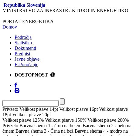
Republika Slovenija
MINISTRSTVO ZA INFRASTRUKTURO IN ENERGETIKO
PORTAL ENERGETIKA
Domov
Področja
Statistika
Dokumenti
Predpisi
Javne objave
E-Poročanje
DOSTOPNOST
Privzeto
Velikost pisave 14pt
Velikost pisave 16pt
Velikost pisave
18pt
Velikost pisave 20pt
Velikost pisave 125%
Velikost pisave 150%
Velikost pisave 200%
Privzeto
Barvna shema 1 - črno na belem
Barvna shema 2 - belo na
črnem
Barvna shema 3 - Črna na bež
Barvna shema 4 - modro na