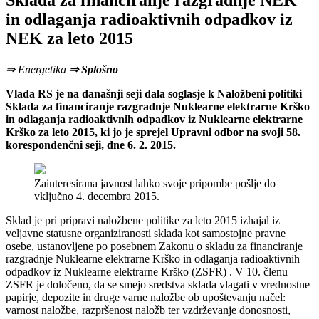
Sklada za financiranje razgradnje NEK
in odlaganja radioaktivnih odpadkov iz
NEK za leto 2015
⇒ Energetika
⇒ Splošno
Vlada RS je na današnji seji dala soglasje k Naložbeni politiki
Sklada za financiranje razgradnje Nuklearne elektrarne Krško
in odlaganja radioaktivnih odpadkov iz Nuklearne elektrarne
Krško za leto 2015, ki jo je sprejel Upravni odbor na svoji 58.
korespondenčni seji, dne 6. 2. 2015.
Zainteresirana javnost lahko svoje pripombe pošlje do
vključno 4. decembra 2015.
Sklad je pri pripravi naložbene politike za leto 2015 izhajal iz
veljavne statusne organiziranosti sklada kot samostojne pravne
osebe, ustanovljene po posebnem Zakonu o skladu za financiranje
razgradnje Nuklearne elektrarne Krško in odlaganja radioaktivnih
odpadkov iz Nuklearne elektrarne Krško (ZSFR) . V 10. členu
ZSFR je določeno, da se smejo sredstva sklada vlagati v vrednostne
papirje, depozite in druge varne naložbe ob upoštevanju načel:
varnost naložbe, razpršenost naložb ter vzdrževanje donosnosti,