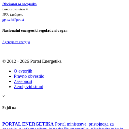
Direktorat za energetiko
Langusova ulica 4
1000 Ljubljana
gp.mzie
@
gov
.
si
Nacionalni energetski regulativni organ
Agencija za energijo
© 2012 - 2026 Portal Energetika
O avtorjih
Pravno obvestilo
Zasebnost
Zemljevid strani
×
Pojdi na
PORTAL ENERGETIKA
Portal ministrstva, pristojnega za