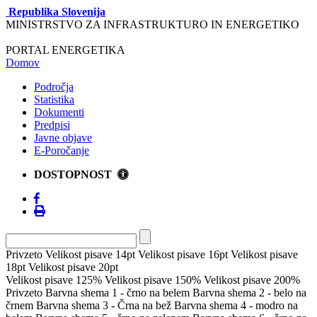
Republika Slovenija
MINISTRSTVO ZA INFRASTRUKTURO IN ENERGETIKO
PORTAL ENERGETIKA
Domov
Področja
Statistika
Dokumenti
Predpisi
Javne objave
E-Poročanje
DOSTOPNOST
Privzeto
Velikost pisave 14pt
Velikost pisave 16pt
Velikost pisave
18pt
Velikost pisave 20pt
Velikost pisave 125%
Velikost pisave 150%
Velikost pisave 200%
Privzeto
Barvna shema 1 - črno na belem
Barvna shema 2 - belo na
črnem
Barvna shema 3 - Črna na bež
Barvna shema 4 - modro na