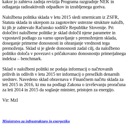
kakor jo zahteva zadnja revizija Programa razgradnje NEK in
odlaganja radioaktivnih odpadkov in izrabljenega goriva.
Naložbena politika sklada v letu 2015 sledi smernicam iz ZSFR,
Statuta sklada in ukrepom za zagotovitev ustrezne strukture naložb,
ki jih je zahtevalo Računsko sodišče Republike Slovenije. Pri
določitvi naložbene politike je sklad določil njene parametre in
vzpostavil podlago za varno upravljanje s premoženjem sklada,
doseganje primerne donosnosti in ohranjanje vrednosti tega
premoženja. Sklad si je glede donosnosti zadal cilj, da naložbeno
politiko določa v povezavi s pričakovano donosnostjo primerjalnega
indeksa – benchmark.
Sklad v naložbeni politiki ne podaja informacij o načrtovanih
prilivih in odlivih v letu 2015 ter informacij o presežkih denarnih
sredstev. Navedeno sklad obravnava v Finančnem načrtu sklada za
leti 2015 in 2016, ki mu na podlagi Zakona o izvrševanju proračuna
za leti 2014 in 2015 da soglasje minister, pristojen za energijo.
Vir: MzI
Ministrstvo za infrastrukturo in energetiko