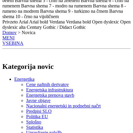
belem
Barvna shema 5 - črno na zelenem
Barvna shema 6 - črno na
rumenem
Barvna shema 7 - modro na rumenem
Barvna shema 8 -
rumeno na modrem
Barvna shema 9 - turkizno na črnem
Barvna
shema 10 - črno na vijoličnem
Privzeto
Arial
Arial bold
Verdana
Verdana bold
Open dyslexic
Open
dyslexic alta
Century Gothic / Didact Gothic
Domov
> Novica
MENI
VSEBINA
Kategorija novic
Energetika
Cene naftnih derivatov
Energetska infrastruktura
Energetska prenova stavb
Javne objave
Nacionalni energetski in podnebni načrt
Predpisi SLO
Politika EU
Splošno
Statistika
Upravljanje naložb