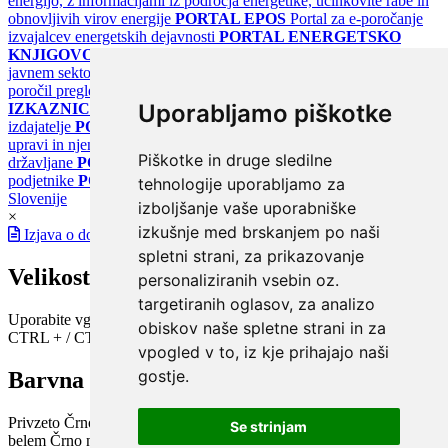
energijo, z informacijami iz področja energetike, učinkovite rabe in
obnovljivih virov energije
PORTAL EPOS
Portal za e-poročanje
izvajalcev energetskih dejavnosti
PORTAL ENERGETSKO
KNJIGOVODSTVO
Portal za poročanje o upravljanju z energijo v
javnem sektorju
PORTAL KLIMATSKI SISTEMI
Register
poročil pregledov klimatskih sistemov
PORTAL ENERGETSKE
Uporabljamo piškotke
IZKAZNICE
Register energetskih izkaznic - za izdelovalce in
izdajatelje
PORTAL GOV.SI
Osrednje spletno mesto o državni
upravi in njenih storitvah
PORTAL eUPRAVA
Državni portal za
Piškotke in druge sledilne
državljane
PORTAL SPOT
Državni portal za podjetja in
podjetnike
PORTAL OPSI
Državni portal odprtih podatkov
tehnologije uporabljamo za
Slovenije
izboljšanje vaše uporabniške
×
izkušnje med brskanjem po naši
Izjava o dostopnosti
spletni strani, za prikazovanje
Velikost pisave
personaliziranih vsebin oz.
targetiranih oglasov, za analizo
Uporabite vgrajeno funkcijo brskalnika
obiskov naše spletne strani in za
CTRL + / CTRL -
vpogled v to, iz kje prihajajo naši
gostje.
Barvna shema
Privzeto
Črno na belem
Belo na črnem
Črno na bež
Modro na
Se strinjam
belem
Črno na zelenem
Črno na rumenem
Modro na rumenem