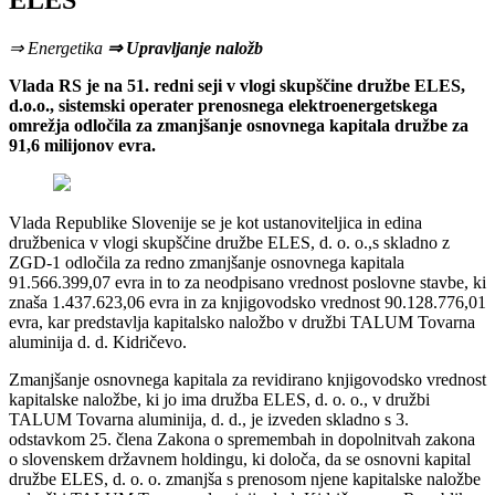
ELES
⇒ Energetika
⇒ Upravljanje naložb
Vlada RS je na 51. redni seji v vlogi skupščine družbe ELES,
d.o.o., sistemski operater prenosnega elektroenergetskega
omrežja odločila za zmanjšanje osnovnega kapitala družbe za
91,6 milijonov evra.
Vlada Republike Slovenije se je kot ustanoviteljica in edina
družbenica v vlogi skupščine družbe ELES, d. o. o.,s skladno z
ZGD-1 odločila za redno zmanjšanje osnovnega kapitala
91.566.399,07 evra in to za neodpisano vrednost poslovne stavbe, ki
znaša 1.437.623,06 evra in za knjigovodsko vrednost 90.128.776,01
evra, kar predstavlja kapitalsko naložbo v družbi TALUM Tovarna
aluminija d. d. Kidričevo.
Zmanjšanje osnovnega kapitala za revidirano knjigovodsko vrednost
kapitalske naložbe, ki jo ima družba ELES, d. o. o., v družbi
TALUM Tovarna aluminija, d. d., je izveden skladno s 3.
odstavkom 25. člena Zakona o spremembah in dopolnitvah zakona
o slovenskem državnem holdingu, ki določa, da se osnovni kapital
družbe ELES, d. o. o. zmanjša s prenosom njene kapitalske naložbe