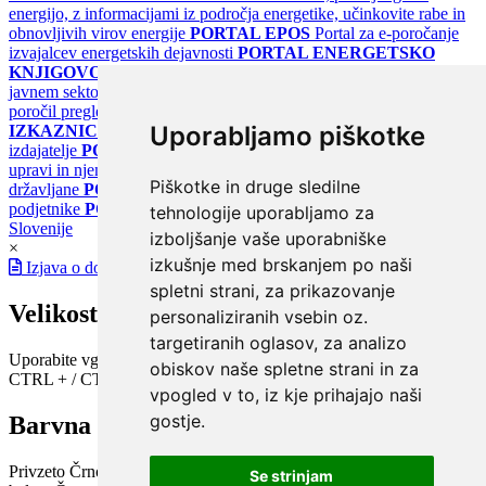
energijo, z informacijami iz področja energetike, učinkovite rabe in
obnovljivih virov energije
PORTAL EPOS
Portal za e-poročanje
izvajalcev energetskih dejavnosti
PORTAL ENERGETSKO
KNJIGOVODSTVO
Portal za poročanje o upravljanju z energijo v
javnem sektorju
PORTAL KLIMATSKI SISTEMI
Register
poročil pregledov klimatskih sistemov
PORTAL ENERGETSKE
Uporabljamo piškotke
IZKAZNICE
Register energetskih izkaznic - za izdelovalce in
izdajatelje
PORTAL GOV.SI
Osrednje spletno mesto o državni
upravi in njenih storitvah
PORTAL eUPRAVA
Državni portal za
Piškotke in druge sledilne
državljane
PORTAL SPOT
Državni portal za podjetja in
podjetnike
PORTAL OPSI
Državni portal odprtih podatkov
tehnologije uporabljamo za
Slovenije
izboljšanje vaše uporabniške
×
izkušnje med brskanjem po naši
Izjava o dostopnosti
spletni strani, za prikazovanje
Velikost pisave
personaliziranih vsebin oz.
targetiranih oglasov, za analizo
Uporabite vgrajeno funkcijo brskalnika
obiskov naše spletne strani in za
CTRL + / CTRL -
vpogled v to, iz kje prihajajo naši
gostje.
Barvna shema
Privzeto
Črno na belem
Belo na črnem
Črno na bež
Modro na
Se strinjam