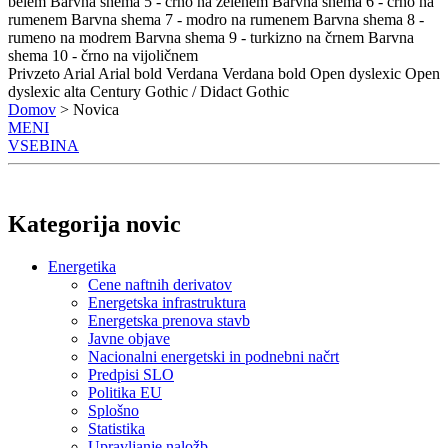
belem
Barvna shema 5 - črno na zelenem
Barvna shema 6 - črno na
rumenem
Barvna shema 7 - modro na rumenem
Barvna shema 8 -
rumeno na modrem
Barvna shema 9 - turkizno na črnem
Barvna
shema 10 - črno na vijoličnem
Privzeto
Arial
Arial bold
Verdana
Verdana bold
Open dyslexic
Open
dyslexic alta
Century Gothic / Didact Gothic
Domov
> Novica
MENI
VSEBINA
Kategorija novic
Energetika
Cene naftnih derivatov
Energetska infrastruktura
Energetska prenova stavb
Javne objave
Nacionalni energetski in podnebni načrt
Predpisi SLO
Politika EU
Splošno
Statistika
Upravljanje naložb