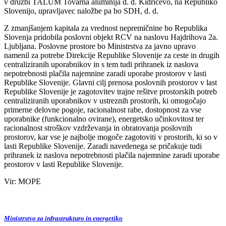
v družbi TALUM Tovarna aluminija d. d. Kidričevo, na Republiko
Slovenijo, upravljavec naložbe pa bo SDH, d. d.
Z zmanjšanjem kapitala za vrednost nepremičnine bo Republika
Slovenja pridobila poslovni objekt RCV na naslovu Hajdrihova 2a.
Ljubljana. Poslovne prostore bo Ministrstva za javno upravo
namenil za potrebe Direkcije Republike Slovenije za ceste in drugih
centraliziranih uporabnikov in s tem tudi prihranek iz naslova
nepotrebnosti plačila najemnine zaradi uporabe prostorov v lasti
Republike Slovenije. Glavni cilj prenosa poslovnih prostorov v last
Republike Slovenije je zagotovitev trajne rešitve prostorskih potreb
centraliziranih uporabnikov v ustreznih prostorih, ki omogočajo
primerne delovne pogoje, racionalnost rabe, dostopnost za vse
uporabnike (funkcionalno ovirane), energetsko učinkovitost ter
racionalnost stroškov vzdrževanja in obratovanja poslovnih
prostorov, kar vse je najbolje mogoče zagotoviti v prostorih, ki so v
lasti Republike Slovenije. Zaradi navedenega se pričakuje tudi
prihranek iz naslova nepotrebnosti plačila najemnine zaradi uporabe
prostorov v lasti Republike Slovenije.
Vir: MOPE
Ministrstvo za infrastrukturo in energetiko