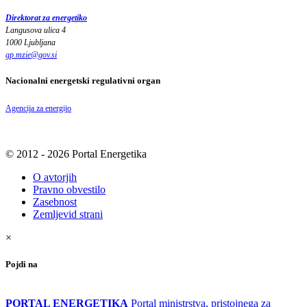
Direktorat za energetiko
Langusova ulica 4
1000 Ljubljana
gp.mzie
@
gov
.
si
Nacionalni energetski regulativni organ
Agencija za energijo
© 2012 - 2026 Portal Energetika
O avtorjih
Pravno obvestilo
Zasebnost
Zemljevid strani
×
Pojdi na
PORTAL ENERGETIKA
Portal ministrstva, pristojnega za