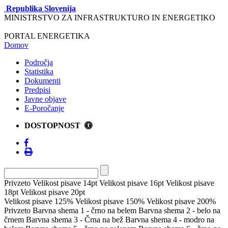
Republika Slovenija
MINISTRSTVO ZA INFRASTRUKTURO IN ENERGETIKO
PORTAL ENERGETIKA
Domov
Področja
Statistika
Dokumenti
Predpisi
Javne objave
E-Poročanje
DOSTOPNOST
Privzeto
Velikost pisave 14pt
Velikost pisave 16pt
Velikost pisave
18pt
Velikost pisave 20pt
Velikost pisave 125%
Velikost pisave 150%
Velikost pisave 200%
Privzeto
Barvna shema 1 - črno na belem
Barvna shema 2 - belo na
črnem
Barvna shema 3 - Črna na bež
Barvna shema 4 - modro na