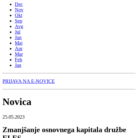
Dec
Nov
Okt
Sep
Avg
Jul
Jun
Maj
Apr
Mar
Feb
Jan
PRIJAVA NA E-NOVICE
Novica
25.05.2023
Zmanjšanje osnovnega kapitala družbe