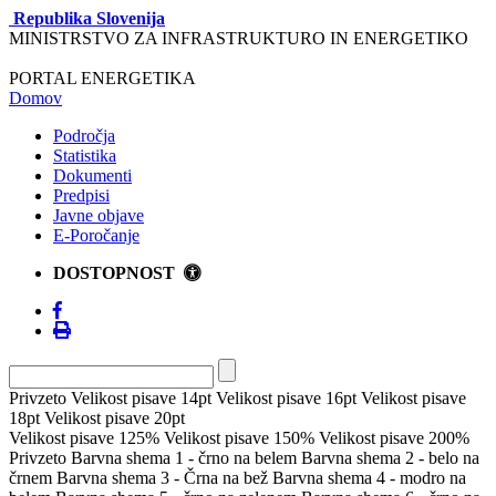
Republika Slovenija
MINISTRSTVO ZA INFRASTRUKTURO IN ENERGETIKO
PORTAL ENERGETIKA
Domov
Področja
Statistika
Dokumenti
Predpisi
Javne objave
E-Poročanje
DOSTOPNOST
Privzeto
Velikost pisave 14pt
Velikost pisave 16pt
Velikost pisave
18pt
Velikost pisave 20pt
Velikost pisave 125%
Velikost pisave 150%
Velikost pisave 200%
Privzeto
Barvna shema 1 - črno na belem
Barvna shema 2 - belo na
črnem
Barvna shema 3 - Črna na bež
Barvna shema 4 - modro na