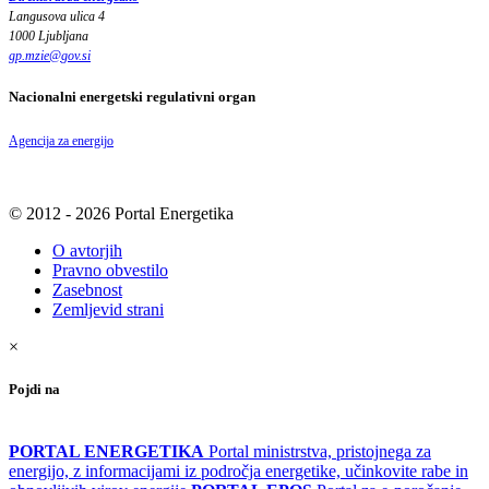
Langusova ulica 4
1000 Ljubljana
gp.mzie
@
gov
.
si
Nacionalni energetski regulativni organ
Agencija za energijo
© 2012 - 2026 Portal Energetika
O avtorjih
Pravno obvestilo
Zasebnost
Zemljevid strani
×
Pojdi na
PORTAL ENERGETIKA
Portal ministrstva, pristojnega za
energijo, z informacijami iz področja energetike, učinkovite rabe in