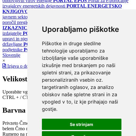
obnovljivih virov energije
PORTAL EPOS
Portal za e-poročanje
izvajalcev energetskih dejavnosti
PORTAL ENERGETSKO
KNJIGOVODSTVO
Portal za poročanje o upravljanju z energijo v
javnem sektorju
PORTAL KLIMATSKI SISTEMI
Register
poročil pregledov klimatskih sistemov
PORTAL ENERGETSKE
Uporabljamo piškotke
IZKAZNICE
Register energetskih izkaznic - za izdelovalce in
izdajatelje
PORTAL GOV.SI
Osrednje spletno mesto o državni
upravi in njenih storitvah
PORTAL eUPRAVA
Državni portal za
Piškotke in druge sledilne
državljane
PORTAL SPOT
Državni portal za podjetja in
podjetnike
PORTAL OPSI
Državni portal odprtih podatkov
tehnologije uporabljamo za
Slovenije
izboljšanje vaše uporabniške
×
izkušnje med brskanjem po naši
Izjava o dostopnosti
spletni strani, za prikazovanje
Velikost pisave
personaliziranih vsebin oz.
targetiranih oglasov, za analizo
Uporabite vgrajeno funkcijo brskalnika
obiskov naše spletne strani in za
CTRL + / CTRL -
vpogled v to, iz kje prihajajo naši
gostje.
Barvna shema
Privzeto
Črno na belem
Belo na črnem
Črno na bež
Modro na
Se strinjam
belem
Črno na zelenem
Črno na rumenem
Modro na rumenem
Rumeno na modrem
Turkizno na črnem
Črno na vijoličnem