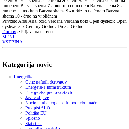
belem
Barvna shema 5 - črno na zelenem
Barvna shema 6 - črno na
rumenem
Barvna shema 7 - modro na rumenem
Barvna shema 8 -
rumeno na modrem
Barvna shema 9 - turkizno na črnem
Barvna
shema 10 - črno na vijoličnem
Privzeto
Arial
Arial bold
Verdana
Verdana bold
Open dyslexic
Open
dyslexic alta
Century Gothic / Didact Gothic
Domov
> Prijava na enovice
MENI
VSEBINA
Kategorija novic
Energetika
Cene naftnih derivatov
Energetska infrastruktura
Energetska prenova stavb
Javne objave
Nacionalni energetski in podnebni načrt
Predpisi SLO
Politika EU
Splošno
Statistika
Upravljanje naložb