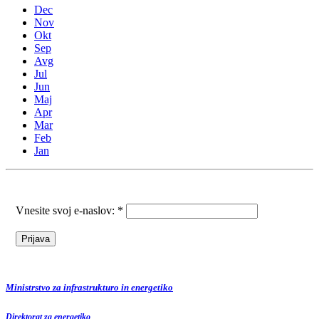
Dec
Nov
Okt
Sep
Avg
Jul
Jun
Maj
Apr
Mar
Feb
Jan
Vnesite svoj e-naslov: *
Ministrstvo za infrastrukturo in energetiko
Direktorat za energetiko