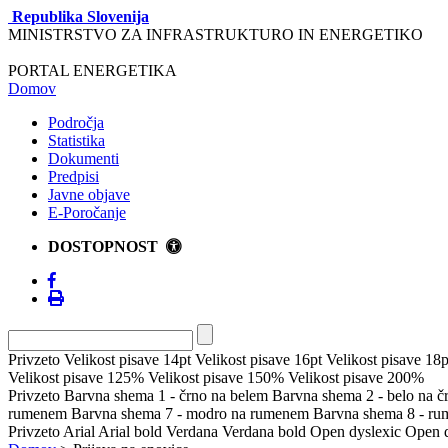
Republika Slovenija
MINISTRSTVO ZA INFRASTRUKTURO IN ENERGETIKO
PORTAL ENERGETIKA
Domov
Področja
Statistika
Dokumenti
Predpisi
Javne objave
E-Poročanje
DOSTOPNOST
Privzeto
Velikost pisave 14pt
Velikost pisave 16pt
Velikost pisave 18p
Velikost pisave 125%
Velikost pisave 150%
Velikost pisave 200%
Privzeto
Barvna shema 1 - črno na belem
Barvna shema 2 - belo na 
rumenem
Barvna shema 7 - modro na rumenem
Barvna shema 8 - r
Privzeto
Arial
Arial bold
Verdana
Verdana bold
Open dyslexic
Open d