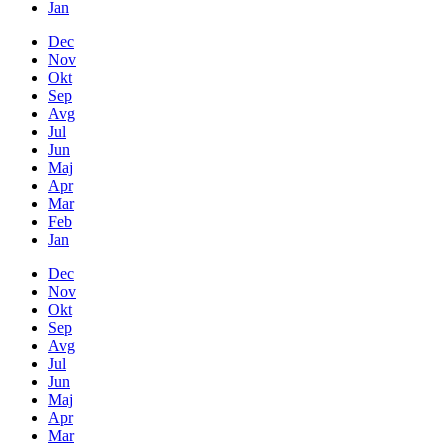
Jan
Dec
Nov
Okt
Sep
Avg
Jul
Jun
Maj
Apr
Mar
Feb
Jan
Dec
Nov
Okt
Sep
Avg
Jul
Jun
Maj
Apr
Mar