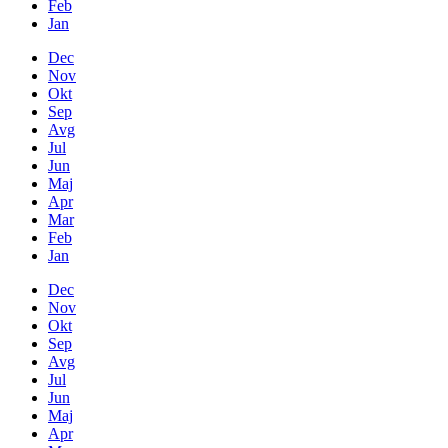
Feb
Jan
Dec
Nov
Okt
Sep
Avg
Jul
Jun
Maj
Apr
Mar
Feb
Jan
Dec
Nov
Okt
Sep
Avg
Jul
Jun
Maj
Apr