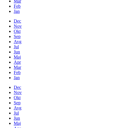
Mar
Feb
Jan
Dec
Nov
Okt
Sep
Avg
Jul
Jun
Maj
Apr
Mar
Feb
Jan
Dec
Nov
Okt
Sep
Avg
Jul
Jun
Maj