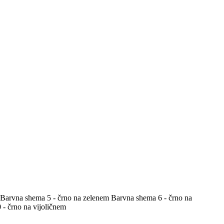
Barvna shema 5 - črno na zelenem
Barvna shema 6 - črno na
- črno na vijoličnem