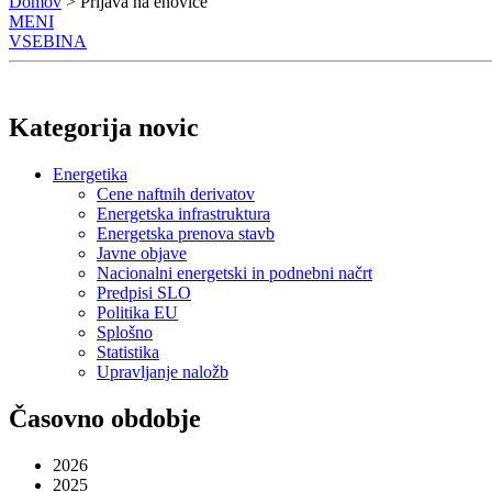
Domov
> Prijava na enovice
MENI
VSEBINA
Kategorija novic
Energetika
Cene naftnih derivatov
Energetska infrastruktura
Energetska prenova stavb
Javne objave
Nacionalni energetski in podnebni načrt
Predpisi SLO
Politika EU
Splošno
Statistika
Upravljanje naložb
Časovno obdobje
2026
2025