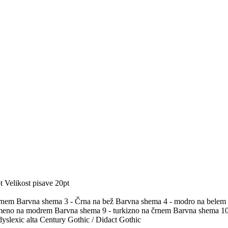
t
Velikost pisave 20pt
črnem
Barvna shema 3 - Črna na bež
Barvna shema 4 - modro na belem
umeno na modrem
Barvna shema 9 - turkizno na črnem
Barvna shema 10 
yslexic alta
Century Gothic / Didact Gothic