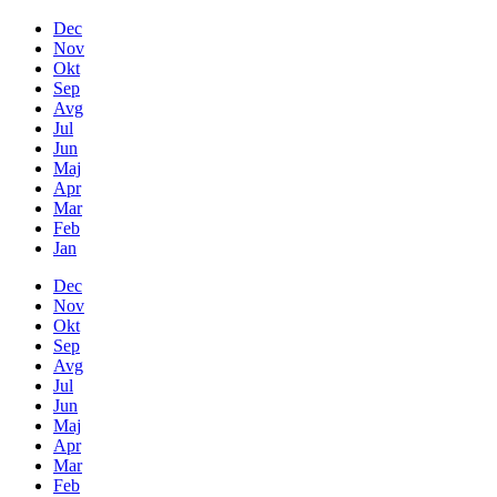
Dec
Nov
Okt
Sep
Avg
Jul
Jun
Maj
Apr
Mar
Feb
Jan
Dec
Nov
Okt
Sep
Avg
Jul
Jun
Maj
Apr
Mar
Feb