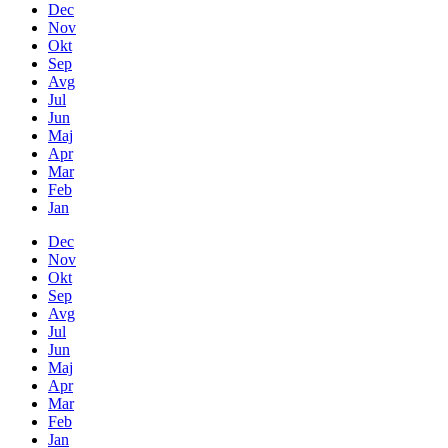
Dec
Nov
Okt
Sep
Avg
Jul
Jun
Maj
Apr
Mar
Feb
Jan
Dec
Nov
Okt
Sep
Avg
Jul
Jun
Maj
Apr
Mar
Feb
Jan