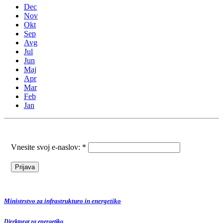
Dec
Nov
Okt
Sep
Avg
Jul
Jun
Maj
Apr
Mar
Feb
Jan
Vnesite svoj e-naslov: *
Ministrstvo za infrastrukturo in energetiko
Direktorat za energetiko