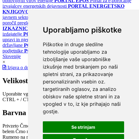
obnovljivih virov energije
PORTAL EPOS
Portal za e-poročanje
izvajalcev energetskih dejavnosti
PORTAL ENERGETSKO
KNJIGOVODSTVO
Portal za poročanje o upravljanju z energijo v
javnem sektorju
PORTAL KLIMATSKI SISTEMI
Register
poročil pregledov klimatskih sistemov
PORTAL ENERGETSKE
Uporabljamo piškotke
IZKAZNICE
Register energetskih izkaznic - za izdelovalce in
izdajatelje
PORTAL GOV.SI
Osrednje spletno mesto o državni
upravi in njenih storitvah
PORTAL eUPRAVA
Državni portal za
Piškotke in druge sledilne
državljane
PORTAL SPOT
Državni portal za podjetja in
podjetnike
PORTAL OPSI
Državni portal odprtih podatkov
tehnologije uporabljamo za
Slovenije
izboljšanje vaše uporabniške
×
izkušnje med brskanjem po naši
Izjava o dostopnosti
spletni strani, za prikazovanje
Velikost pisave
personaliziranih vsebin oz.
targetiranih oglasov, za analizo
Uporabite vgrajeno funkcijo brskalnika
obiskov naše spletne strani in za
CTRL + / CTRL -
vpogled v to, iz kje prihajajo naši
gostje.
Barvna shema
Privzeto
Črno na belem
Belo na črnem
Črno na bež
Modro na
Se strinjam
belem
Črno na zelenem
Črno na rumenem
Modro na rumenem
Rumeno na modrem
Turkizno na črnem
Črno na vijoličnem