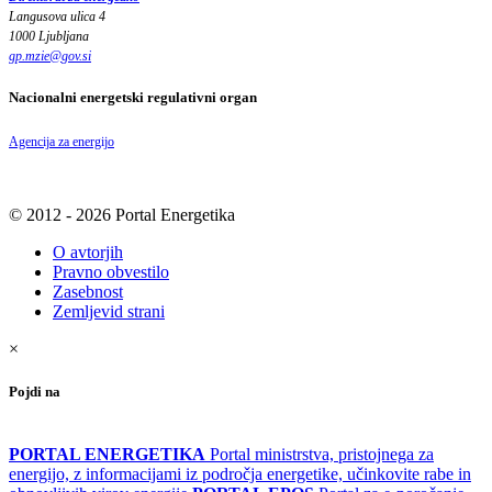
Langusova ulica 4
1000 Ljubljana
gp.mzie
@
gov
.
si
Nacionalni energetski regulativni organ
Agencija za energijo
© 2012 - 2026 Portal Energetika
O avtorjih
Pravno obvestilo
Zasebnost
Zemljevid strani
×
Pojdi na
PORTAL ENERGETIKA
Portal ministrstva, pristojnega za
energijo, z informacijami iz področja energetike, učinkovite rabe in