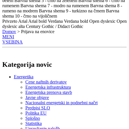
belem
Barvna shema 5 - črno na zelenem
Barvna shema 6 - črno na
rumenem
Barvna shema 7 - modro na rumenem
Barvna shema 8 -
rumeno na modrem
Barvna shema 9 - turkizno na črnem
Barvna
shema 10 - črno na vijoličnem
Privzeto
Arial
Arial bold
Verdana
Verdana bold
Open dyslexic
Open
dyslexic alta
Century Gothic / Didact Gothic
Domov
> Prijava na enovice
MENI
VSEBINA
Kategorija novic
Energetika
Cene naftnih derivatov
Energetska infrastruktura
Energetska prenova stavb
Javne objave
Nacionalni energetski in podnebni načrt
Predpisi SLO
Politika EU
Splošno
Statistika
Upravljanje naložb