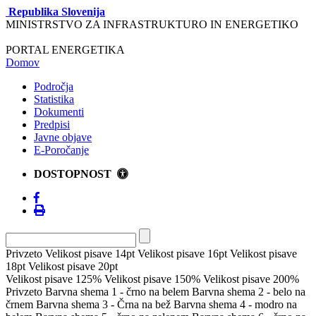
Republika Slovenija
MINISTRSTVO ZA INFRASTRUKTURO IN ENERGETIKO
PORTAL ENERGETIKA
Domov
Področja
Statistika
Dokumenti
Predpisi
Javne objave
E-Poročanje
DOSTOPNOST
Privzeto
Velikost pisave 14pt
Velikost pisave 16pt
Velikost pisave
18pt
Velikost pisave 20pt
Velikost pisave 125%
Velikost pisave 150%
Velikost pisave 200%
Privzeto
Barvna shema 1 - črno na belem
Barvna shema 2 - belo na
črnem
Barvna shema 3 - Črna na bež
Barvna shema 4 - modro na