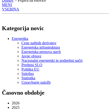
Domov
> Prijava na enovice
MENI
VSEBINA
Kategorija novic
Energetika
Cene naftnih derivatov
Energetska infrastruktura
Energetska prenova stavb
Javne objave
Nacionalni energetski in podnebni načrt
Predpisi SLO
Politika EU
Splošno
Statistika
Upravljanje naložb
Časovno obdobje
2026
2025