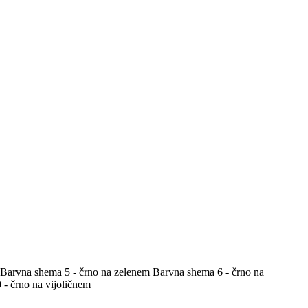
Barvna shema 5 - črno na zelenem
Barvna shema 6 - črno na
- črno na vijoličnem