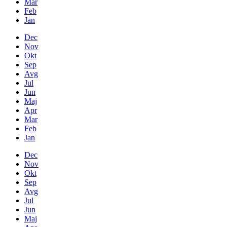
Mar
Feb
Jan
Dec
Nov
Okt
Sep
Avg
Jul
Jun
Maj
Apr
Mar
Feb
Jan
Dec
Nov
Okt
Sep
Avg
Jul
Jun
Maj