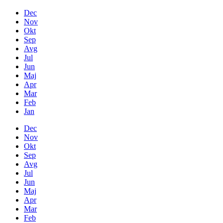
Dec
Nov
Okt
Sep
Avg
Jul
Jun
Maj
Apr
Mar
Feb
Jan
Dec
Nov
Okt
Sep
Avg
Jul
Jun
Maj
Apr
Mar
Feb