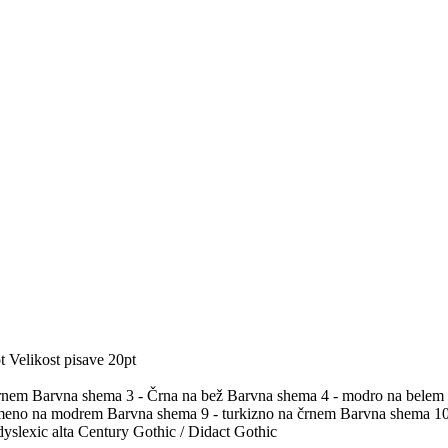
t
Velikost pisave 20pt
črnem
Barvna shema 3 - Črna na bež
Barvna shema 4 - modro na belem
umeno na modrem
Barvna shema 9 - turkizno na črnem
Barvna shema 10 
yslexic alta
Century Gothic / Didact Gothic