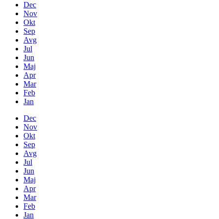
Dec
Nov
Okt
Sep
Avg
Jul
Jun
Maj
Apr
Mar
Feb
Jan
Dec
Nov
Okt
Sep
Avg
Jul
Jun
Maj
Apr
Mar
Feb
Jan