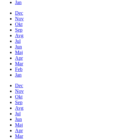
Jan
Dec
Nov
Okt
Sep
Avg
Jul
Jun
Maj
Apr
Mar
Feb
Jan
Dec
Nov
Okt
Sep
Avg
Jul
Jun
Maj
Apr
Mar