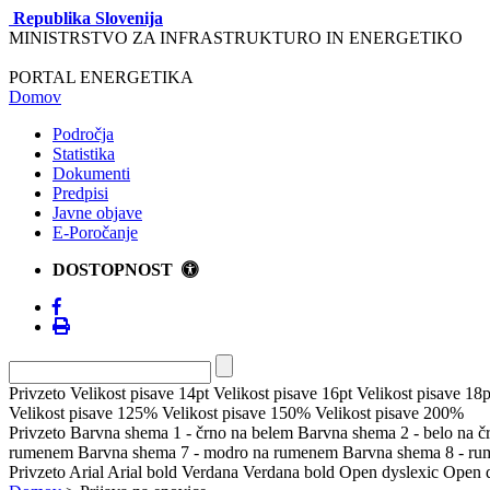
Republika Slovenija
MINISTRSTVO ZA INFRASTRUKTURO IN ENERGETIKO
PORTAL ENERGETIKA
Domov
Področja
Statistika
Dokumenti
Predpisi
Javne objave
E-Poročanje
DOSTOPNOST
Privzeto
Velikost pisave 14pt
Velikost pisave 16pt
Velikost pisave 18p
Velikost pisave 125%
Velikost pisave 150%
Velikost pisave 200%
Privzeto
Barvna shema 1 - črno na belem
Barvna shema 2 - belo na 
rumenem
Barvna shema 7 - modro na rumenem
Barvna shema 8 - r
Privzeto
Arial
Arial bold
Verdana
Verdana bold
Open dyslexic
Open d