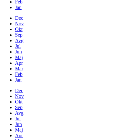
Feb
Jan
Dec
Nov
Okt
Sep
Avg
Jul
Jun
Maj
Apr
Mar
Feb
Jan
Dec
Nov
Okt
Sep
Avg
Jul
Jun
Maj
Apr