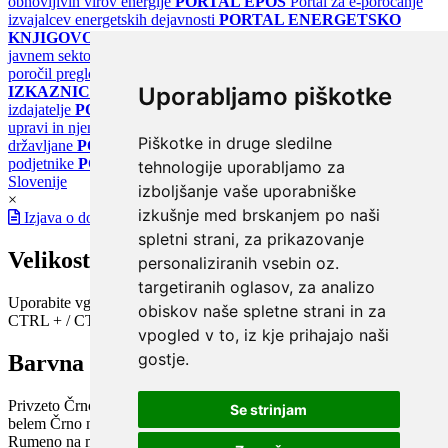
obnovljivih virov energije
PORTAL EPOS
Portal za e-poročanje
izvajalcev energetskih dejavnosti
PORTAL ENERGETSKO
KNJIGOVODSTVO
Portal za poročanje o upravljanju z energijo v
javnem sektorju
PORTAL KLIMATSKI SISTEMI
Register
poročil pregledov klimatskih sistemov
PORTAL ENERGETSKE
Uporabljamo piškotke
IZKAZNICE
Register energetskih izkaznic - za izdelovalce in
izdajatelje
PORTAL GOV.SI
Osrednje spletno mesto o državni
upravi in njenih storitvah
PORTAL eUPRAVA
Državni portal za
Piškotke in druge sledilne
državljane
PORTAL SPOT
Državni portal za podjetja in
podjetnike
PORTAL OPSI
Državni portal odprtih podatkov
tehnologije uporabljamo za
Slovenije
izboljšanje vaše uporabniške
×
izkušnje med brskanjem po naši
Izjava o dostopnosti
spletni strani, za prikazovanje
Velikost pisave
personaliziranih vsebin oz.
targetiranih oglasov, za analizo
Uporabite vgrajeno funkcijo brskalnika
obiskov naše spletne strani in za
CTRL + / CTRL -
vpogled v to, iz kje prihajajo naši
gostje.
Barvna shema
Privzeto
Črno na belem
Belo na črnem
Črno na bež
Modro na
Se strinjam
belem
Črno na zelenem
Črno na rumenem
Modro na rumenem
Rumeno na modrem
Turkizno na črnem
Črno na vijoličnem