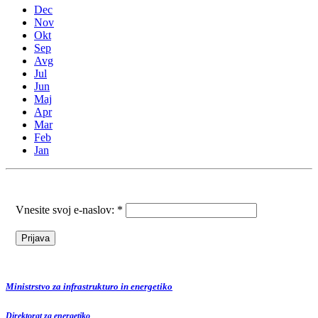
Dec
Nov
Okt
Sep
Avg
Jul
Jun
Maj
Apr
Mar
Feb
Jan
Vnesite svoj e-naslov: *
Ministrstvo za infrastrukturo in energetiko
Direktorat za energetiko