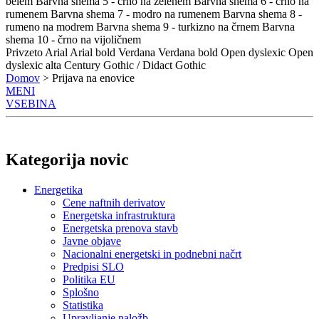
belem
Barvna shema 5 - črno na zelenem
Barvna shema 6 - črno na
rumenem
Barvna shema 7 - modro na rumenem
Barvna shema 8 -
rumeno na modrem
Barvna shema 9 - turkizno na črnem
Barvna
shema 10 - črno na vijoličnem
Privzeto
Arial
Arial bold
Verdana
Verdana bold
Open dyslexic
Open
dyslexic alta
Century Gothic / Didact Gothic
Domov
> Prijava na enovice
MENI
VSEBINA
Kategorija novic
Energetika
Cene naftnih derivatov
Energetska infrastruktura
Energetska prenova stavb
Javne objave
Nacionalni energetski in podnebni načrt
Predpisi SLO
Politika EU
Splošno
Statistika
Upravljanje naložb