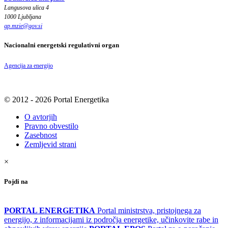
Langusova ulica 4
1000 Ljubljana
gp.mzie
@
gov
.
si
Nacionalni energetski regulativni organ
Agencija za energijo
© 2012 - 2026 Portal Energetika
O avtorjih
Pravno obvestilo
Zasebnost
Zemljevid strani
×
Pojdi na
PORTAL ENERGETIKA
Portal ministrstva, pristojnega za
energijo, z informacijami iz področja energetike, učinkovite rabe in