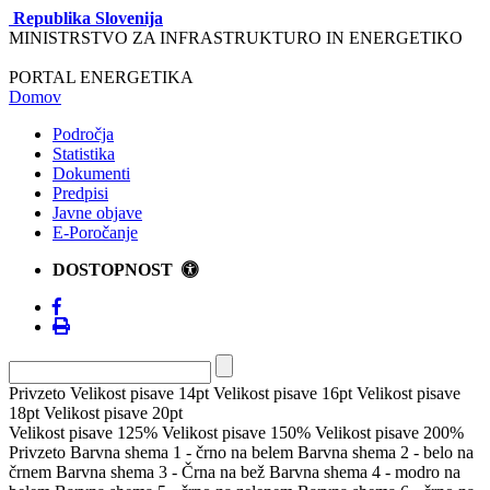
Republika Slovenija
MINISTRSTVO ZA INFRASTRUKTURO IN ENERGETIKO
PORTAL ENERGETIKA
Domov
Področja
Statistika
Dokumenti
Predpisi
Javne objave
E-Poročanje
DOSTOPNOST
Privzeto
Velikost pisave 14pt
Velikost pisave 16pt
Velikost pisave
18pt
Velikost pisave 20pt
Velikost pisave 125%
Velikost pisave 150%
Velikost pisave 200%
Privzeto
Barvna shema 1 - črno na belem
Barvna shema 2 - belo na
črnem
Barvna shema 3 - Črna na bež
Barvna shema 4 - modro na