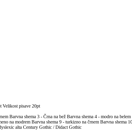
t
Velikost pisave 20pt
črnem
Barvna shema 3 - Črna na bež
Barvna shema 4 - modro na belem
umeno na modrem
Barvna shema 9 - turkizno na črnem
Barvna shema 10 
yslexic alta
Century Gothic / Didact Gothic