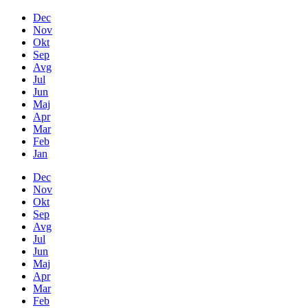
Dec
Nov
Okt
Sep
Avg
Jul
Jun
Maj
Apr
Mar
Feb
Jan
Dec
Nov
Okt
Sep
Avg
Jul
Jun
Maj
Apr
Mar
Feb