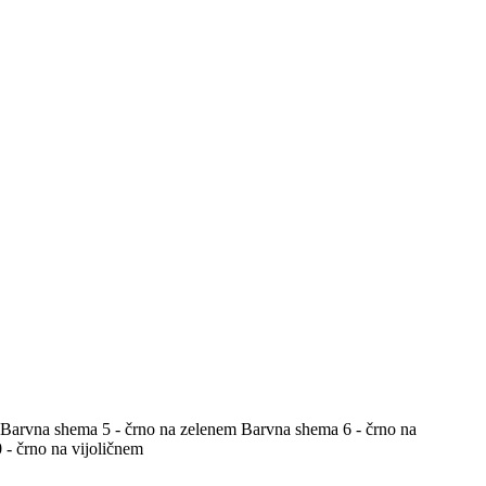
Barvna shema 5 - črno na zelenem
Barvna shema 6 - črno na
- črno na vijoličnem