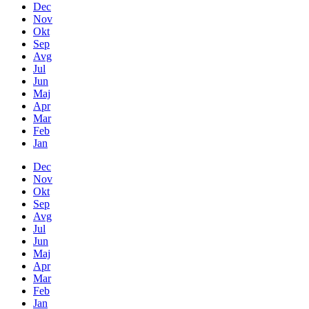
Dec
Nov
Okt
Sep
Avg
Jul
Jun
Maj
Apr
Mar
Feb
Jan
Dec
Nov
Okt
Sep
Avg
Jul
Jun
Maj
Apr
Mar
Feb
Jan