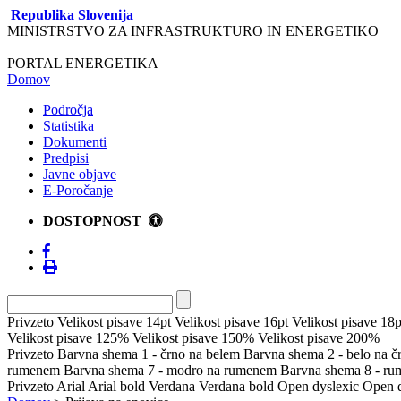
Republika Slovenija
MINISTRSTVO ZA INFRASTRUKTURO IN ENERGETIKO
PORTAL ENERGETIKA
Domov
Področja
Statistika
Dokumenti
Predpisi
Javne objave
E-Poročanje
DOSTOPNOST
Privzeto
Velikost pisave 14pt
Velikost pisave 16pt
Velikost pisave 18p
Velikost pisave 125%
Velikost pisave 150%
Velikost pisave 200%
Privzeto
Barvna shema 1 - črno na belem
Barvna shema 2 - belo na 
rumenem
Barvna shema 7 - modro na rumenem
Barvna shema 8 - r
Privzeto
Arial
Arial bold
Verdana
Verdana bold
Open dyslexic
Open d