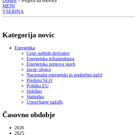
Domov
> Prijava na enovice
MENI
VSEBINA
Kategorija novic
Energetika
Cene naftnih derivatov
Energetska infrastruktura
Energetska prenova stavb
Javne objave
Nacionalni energetski in podnebni načrt
Predpisi SLO
Politika EU
Splošno
Statistika
Upravljanje naložb
Časovno obdobje
2026
2025