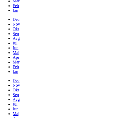
Mar
Feb
Jan
Dec
Nov
Okt
Sep
Avg
Jul
Jun
Maj
Apr
Mar
Feb
Jan
Dec
Nov
Okt
Sep
Avg
Jul
Jun
Maj