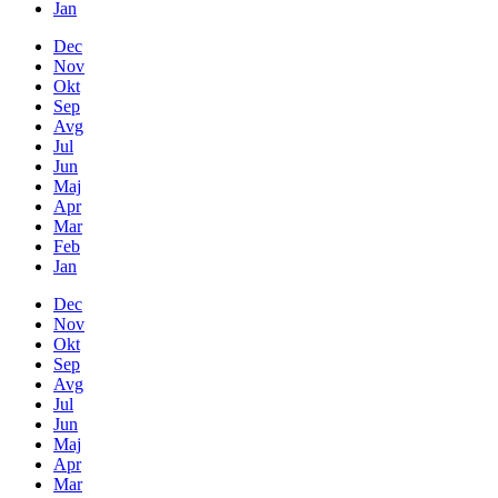
Jan
Dec
Nov
Okt
Sep
Avg
Jul
Jun
Maj
Apr
Mar
Feb
Jan
Dec
Nov
Okt
Sep
Avg
Jul
Jun
Maj
Apr
Mar