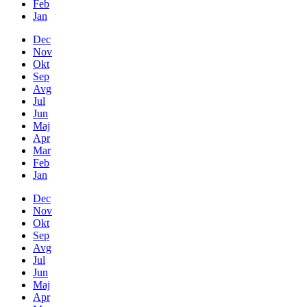
Feb
Jan
Dec
Nov
Okt
Sep
Avg
Jul
Jun
Maj
Apr
Mar
Feb
Jan
Dec
Nov
Okt
Sep
Avg
Jul
Jun
Maj
Apr