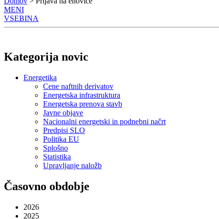
Domov
> Prijava na enovice
MENI
VSEBINA
Kategorija novic
Energetika
Cene naftnih derivatov
Energetska infrastruktura
Energetska prenova stavb
Javne objave
Nacionalni energetski in podnebni načrt
Predpisi SLO
Politika EU
Splošno
Statistika
Upravljanje naložb
Časovno obdobje
2026
2025