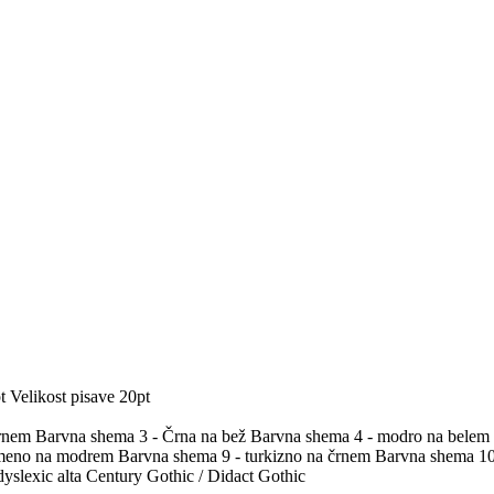
t
Velikost pisave 20pt
črnem
Barvna shema 3 - Črna na bež
Barvna shema 4 - modro na belem
umeno na modrem
Barvna shema 9 - turkizno na črnem
Barvna shema 10 
yslexic alta
Century Gothic / Didact Gothic