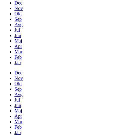
Dec
Nov
Okt
Sep
Avg
Jul
Jun
Maj
Apr
Mar
Feb
Jan
Dec
Nov
Okt
Sep
Avg
Jul
Jun
Maj
Apr
Mar
Feb
Jan