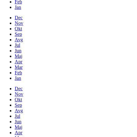
Feb
Jan
Dec
Nov
Okt
Sep
Avg
Jul
Jun
Maj
Apr
Mar
Feb
Jan
Dec
Nov
Okt
Sep
Avg
Jul
Jun
Maj
Apr