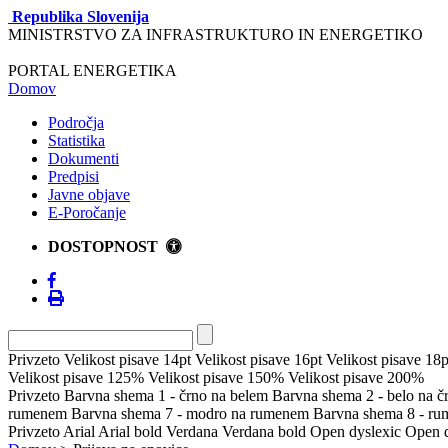
Republika Slovenija
MINISTRSTVO ZA INFRASTRUKTURO IN ENERGETIKO
PORTAL ENERGETIKA
Domov
Področja
Statistika
Dokumenti
Predpisi
Javne objave
E-Poročanje
DOSTOPNOST
Privzeto
Velikost pisave 14pt
Velikost pisave 16pt
Velikost pisave 18p
Velikost pisave 125%
Velikost pisave 150%
Velikost pisave 200%
Privzeto
Barvna shema 1 - črno na belem
Barvna shema 2 - belo na 
rumenem
Barvna shema 7 - modro na rumenem
Barvna shema 8 - r
Privzeto
Arial
Arial bold
Verdana
Verdana bold
Open dyslexic
Open d