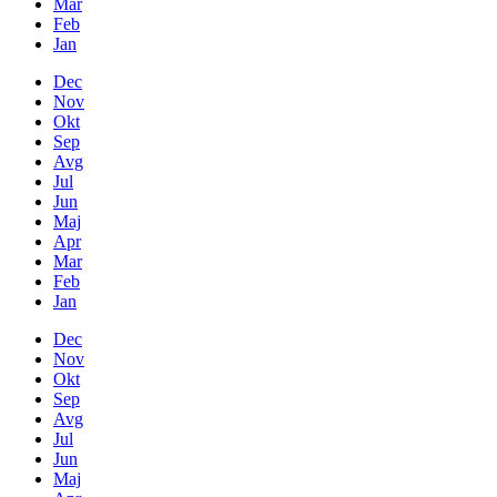
Mar
Feb
Jan
Dec
Nov
Okt
Sep
Avg
Jul
Jun
Maj
Apr
Mar
Feb
Jan
Dec
Nov
Okt
Sep
Avg
Jul
Jun
Maj