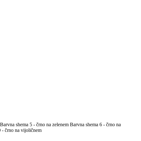
Barvna shema 5 - črno na zelenem
Barvna shema 6 - črno na
- črno na vijoličnem