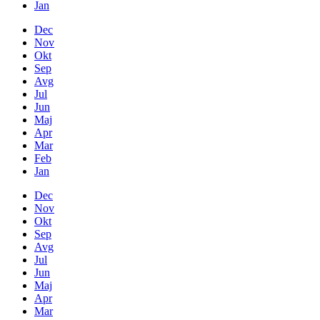
Jan
Dec
Nov
Okt
Sep
Avg
Jul
Jun
Maj
Apr
Mar
Feb
Jan
Dec
Nov
Okt
Sep
Avg
Jul
Jun
Maj
Apr
Mar