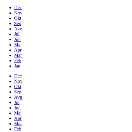
Dec
Nov
Okt
Sep
Avg
Jul
Jun
Maj
Apr
Mar
Feb
Jan
Dec
Nov
Okt
Sep
Avg
Jul
Jun
Maj
Apr
Mar
Feb