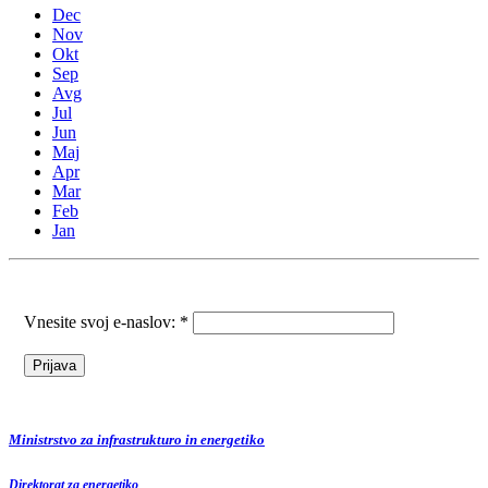
Dec
Nov
Okt
Sep
Avg
Jul
Jun
Maj
Apr
Mar
Feb
Jan
Vnesite svoj e-naslov: *
Ministrstvo za infrastrukturo in energetiko
Direktorat za energetiko