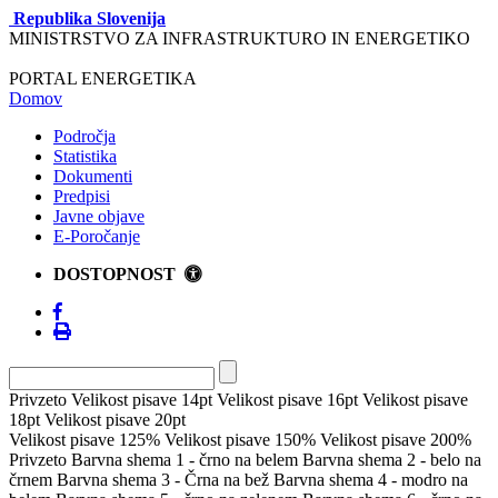
Republika Slovenija
MINISTRSTVO ZA INFRASTRUKTURO IN ENERGETIKO
PORTAL ENERGETIKA
Domov
Področja
Statistika
Dokumenti
Predpisi
Javne objave
E-Poročanje
DOSTOPNOST
Privzeto
Velikost pisave 14pt
Velikost pisave 16pt
Velikost pisave
18pt
Velikost pisave 20pt
Velikost pisave 125%
Velikost pisave 150%
Velikost pisave 200%
Privzeto
Barvna shema 1 - črno na belem
Barvna shema 2 - belo na
črnem
Barvna shema 3 - Črna na bež
Barvna shema 4 - modro na