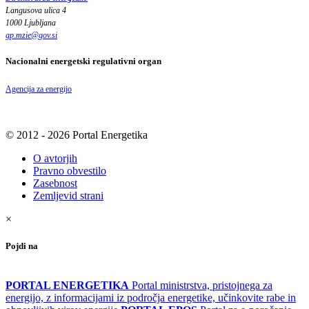
Langusova ulica 4
1000 Ljubljana
gp.mzie
@
gov
.
si
Nacionalni energetski regulativni organ
Agencija za energijo
© 2012 - 2026 Portal Energetika
O avtorjih
Pravno obvestilo
Zasebnost
Zemljevid strani
×
Pojdi na
PORTAL ENERGETIKA
Portal ministrstva, pristojnega za
energijo, z informacijami iz področja energetike, učinkovite rabe in