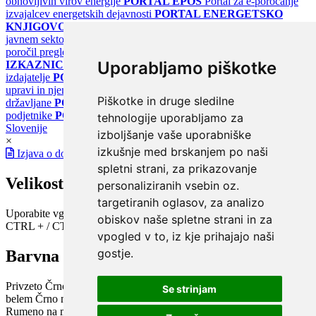
obnovljivih virov energije
PORTAL EPOS
Portal za e-poročanje
izvajalcev energetskih dejavnosti
PORTAL ENERGETSKO
KNJIGOVODSTVO
Portal za poročanje o upravljanju z energijo v
javnem sektorju
PORTAL KLIMATSKI SISTEMI
Register
poročil pregledov klimatskih sistemov
PORTAL ENERGETSKE
Uporabljamo piškotke
IZKAZNICE
Register energetskih izkaznic - za izdelovalce in
izdajatelje
PORTAL GOV.SI
Osrednje spletno mesto o državni
upravi in njenih storitvah
PORTAL eUPRAVA
Državni portal za
Piškotke in druge sledilne
državljane
PORTAL SPOT
Državni portal za podjetja in
podjetnike
PORTAL OPSI
Državni portal odprtih podatkov
tehnologije uporabljamo za
Slovenije
izboljšanje vaše uporabniške
×
izkušnje med brskanjem po naši
Izjava o dostopnosti
spletni strani, za prikazovanje
Velikost pisave
personaliziranih vsebin oz.
targetiranih oglasov, za analizo
Uporabite vgrajeno funkcijo brskalnika
obiskov naše spletne strani in za
CTRL + / CTRL -
vpogled v to, iz kje prihajajo naši
gostje.
Barvna shema
Privzeto
Črno na belem
Belo na črnem
Črno na bež
Modro na
Se strinjam
belem
Črno na zelenem
Črno na rumenem
Modro na rumenem
Rumeno na modrem
Turkizno na črnem
Črno na vijoličnem