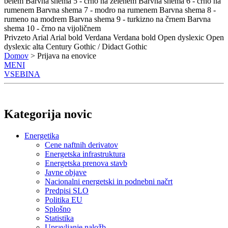
belem
Barvna shema 5 - črno na zelenem
Barvna shema 6 - črno na
rumenem
Barvna shema 7 - modro na rumenem
Barvna shema 8 -
rumeno na modrem
Barvna shema 9 - turkizno na črnem
Barvna
shema 10 - črno na vijoličnem
Privzeto
Arial
Arial bold
Verdana
Verdana bold
Open dyslexic
Open
dyslexic alta
Century Gothic / Didact Gothic
Domov
> Prijava na enovice
MENI
VSEBINA
Kategorija novic
Energetika
Cene naftnih derivatov
Energetska infrastruktura
Energetska prenova stavb
Javne objave
Nacionalni energetski in podnebni načrt
Predpisi SLO
Politika EU
Splošno
Statistika
Upravljanje naložb