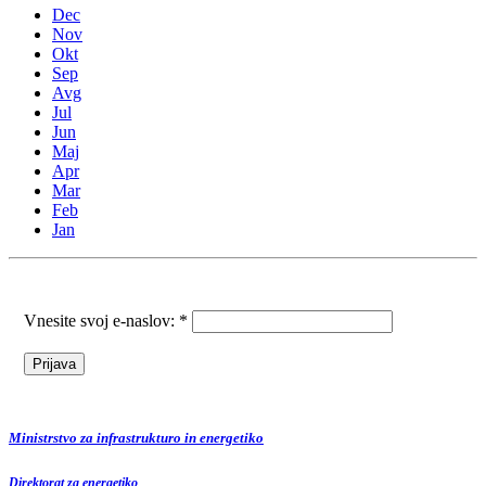
Dec
Nov
Okt
Sep
Avg
Jul
Jun
Maj
Apr
Mar
Feb
Jan
Vnesite svoj e-naslov: *
Ministrstvo za infrastrukturo in energetiko
Direktorat za energetiko