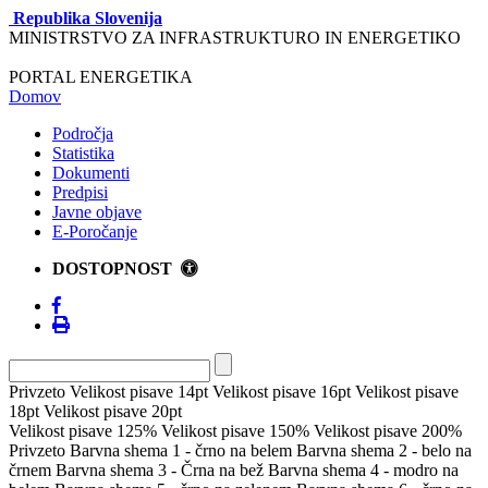
Republika Slovenija
MINISTRSTVO ZA INFRASTRUKTURO IN ENERGETIKO
PORTAL ENERGETIKA
Domov
Področja
Statistika
Dokumenti
Predpisi
Javne objave
E-Poročanje
DOSTOPNOST
Privzeto
Velikost pisave 14pt
Velikost pisave 16pt
Velikost pisave
18pt
Velikost pisave 20pt
Velikost pisave 125%
Velikost pisave 150%
Velikost pisave 200%
Privzeto
Barvna shema 1 - črno na belem
Barvna shema 2 - belo na
črnem
Barvna shema 3 - Črna na bež
Barvna shema 4 - modro na