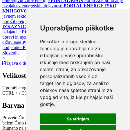
obnovljivih virov energije
PORTAL EPOS
Portal za e-poročanje
izvajalcev energetskih dejavnosti
PORTAL ENERGETSKO
KNJIGOVODSTVO
Portal za poročanje o upravljanju z energijo v
javnem sektorju
PORTAL KLIMATSKI SISTEMI
Register
poročil pregledov klimatskih sistemov
PORTAL ENERGETSKE
Uporabljamo piškotke
IZKAZNICE
Register energetskih izkaznic - za izdelovalce in
izdajatelje
PORTAL GOV.SI
Osrednje spletno mesto o državni
upravi in njenih storitvah
PORTAL eUPRAVA
Državni portal za
Piškotke in druge sledilne
državljane
PORTAL SPOT
Državni portal za podjetja in
podjetnike
PORTAL OPSI
Državni portal odprtih podatkov
tehnologije uporabljamo za
Slovenije
izboljšanje vaše uporabniške
×
izkušnje med brskanjem po naši
Izjava o dostopnosti
spletni strani, za prikazovanje
Velikost pisave
personaliziranih vsebin oz.
targetiranih oglasov, za analizo
Uporabite vgrajeno funkcijo brskalnika
obiskov naše spletne strani in za
CTRL + / CTRL -
vpogled v to, iz kje prihajajo naši
gostje.
Barvna shema
Privzeto
Črno na belem
Belo na črnem
Črno na bež
Modro na
Se strinjam
belem
Črno na zelenem
Črno na rumenem
Modro na rumenem
Rumeno na modrem
Turkizno na črnem
Črno na vijoličnem