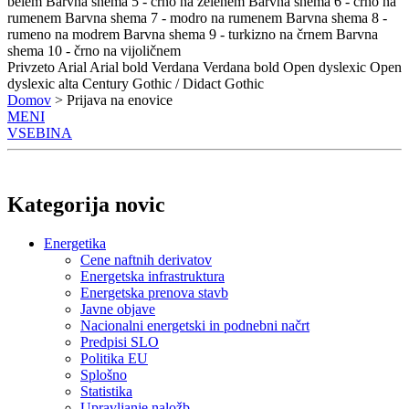
belem
Barvna shema 5 - črno na zelenem
Barvna shema 6 - črno na
rumenem
Barvna shema 7 - modro na rumenem
Barvna shema 8 -
rumeno na modrem
Barvna shema 9 - turkizno na črnem
Barvna
shema 10 - črno na vijoličnem
Privzeto
Arial
Arial bold
Verdana
Verdana bold
Open dyslexic
Open
dyslexic alta
Century Gothic / Didact Gothic
Domov
> Prijava na enovice
MENI
VSEBINA
Kategorija novic
Energetika
Cene naftnih derivatov
Energetska infrastruktura
Energetska prenova stavb
Javne objave
Nacionalni energetski in podnebni načrt
Predpisi SLO
Politika EU
Splošno
Statistika
Upravljanje naložb