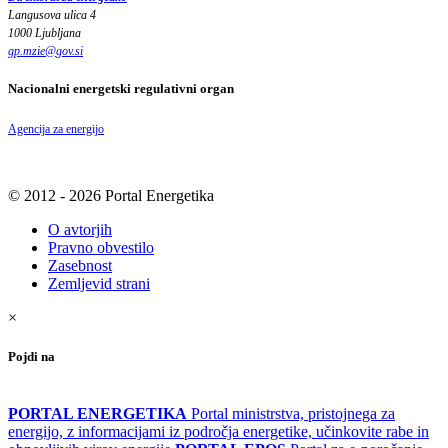
Langusova ulica 4
1000 Ljubljana
gp.mzie
@
gov
.
si
Nacionalni energetski regulativni organ
Agencija za energijo
© 2012 - 2026 Portal Energetika
O avtorjih
Pravno obvestilo
Zasebnost
Zemljevid strani
×
Pojdi na
PORTAL ENERGETIKA
Portal ministrstva, pristojnega za
energijo, z informacijami iz področja energetike, učinkovite rabe in