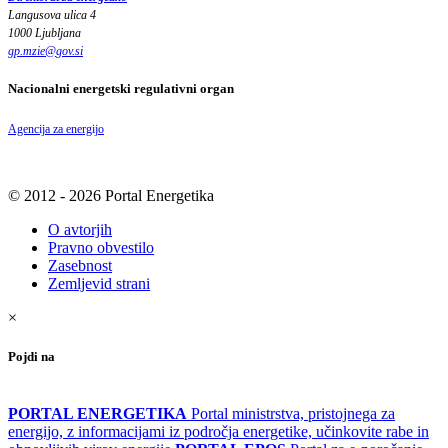
Langusova ulica 4
1000 Ljubljana
gp.mzie
@
gov
.
si
Nacionalni energetski regulativni organ
Agencija za energijo
© 2012 - 2026 Portal Energetika
O avtorjih
Pravno obvestilo
Zasebnost
Zemljevid strani
×
Pojdi na
PORTAL ENERGETIKA
Portal ministrstva, pristojnega za
energijo, z informacijami iz področja energetike, učinkovite rabe in