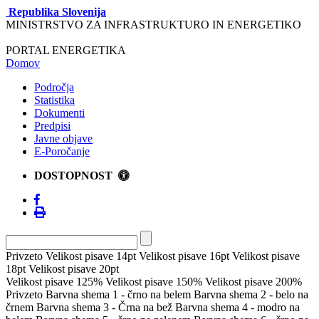
Republika Slovenija
MINISTRSTVO ZA INFRASTRUKTURO IN ENERGETIKO
PORTAL ENERGETIKA
Domov
Področja
Statistika
Dokumenti
Predpisi
Javne objave
E-Poročanje
DOSTOPNOST
Privzeto
Velikost pisave 14pt
Velikost pisave 16pt
Velikost pisave
18pt
Velikost pisave 20pt
Velikost pisave 125%
Velikost pisave 150%
Velikost pisave 200%
Privzeto
Barvna shema 1 - črno na belem
Barvna shema 2 - belo na
črnem
Barvna shema 3 - Črna na bež
Barvna shema 4 - modro na