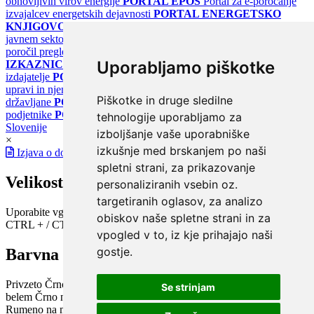
obnovljivih virov energije
PORTAL EPOS
Portal za e-poročanje
izvajalcev energetskih dejavnosti
PORTAL ENERGETSKO
KNJIGOVODSTVO
Portal za poročanje o upravljanju z energijo v
javnem sektorju
PORTAL KLIMATSKI SISTEMI
Register
poročil pregledov klimatskih sistemov
PORTAL ENERGETSKE
Uporabljamo piškotke
IZKAZNICE
Register energetskih izkaznic - za izdelovalce in
izdajatelje
PORTAL GOV.SI
Osrednje spletno mesto o državni
upravi in njenih storitvah
PORTAL eUPRAVA
Državni portal za
Piškotke in druge sledilne
državljane
PORTAL SPOT
Državni portal za podjetja in
podjetnike
PORTAL OPSI
Državni portal odprtih podatkov
tehnologije uporabljamo za
Slovenije
izboljšanje vaše uporabniške
×
izkušnje med brskanjem po naši
Izjava o dostopnosti
spletni strani, za prikazovanje
Velikost pisave
personaliziranih vsebin oz.
targetiranih oglasov, za analizo
Uporabite vgrajeno funkcijo brskalnika
obiskov naše spletne strani in za
CTRL + / CTRL -
vpogled v to, iz kje prihajajo naši
gostje.
Barvna shema
Privzeto
Črno na belem
Belo na črnem
Črno na bež
Modro na
Se strinjam
belem
Črno na zelenem
Črno na rumenem
Modro na rumenem
Rumeno na modrem
Turkizno na črnem
Črno na vijoličnem