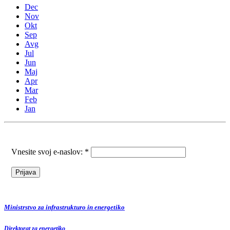
Dec
Nov
Okt
Sep
Avg
Jul
Jun
Maj
Apr
Mar
Feb
Jan
Vnesite svoj e-naslov: *
Ministrstvo za infrastrukturo in energetiko
Direktorat za energetiko