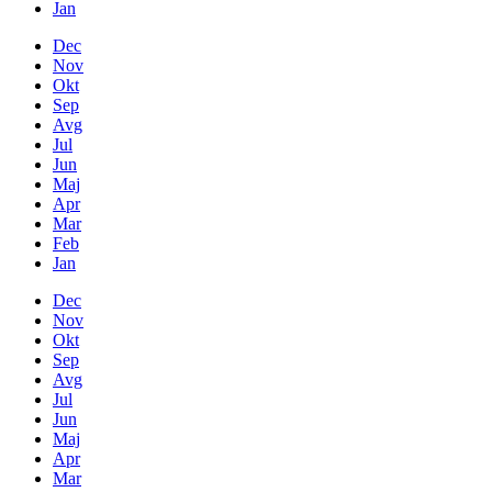
Jan
Dec
Nov
Okt
Sep
Avg
Jul
Jun
Maj
Apr
Mar
Feb
Jan
Dec
Nov
Okt
Sep
Avg
Jul
Jun
Maj
Apr
Mar