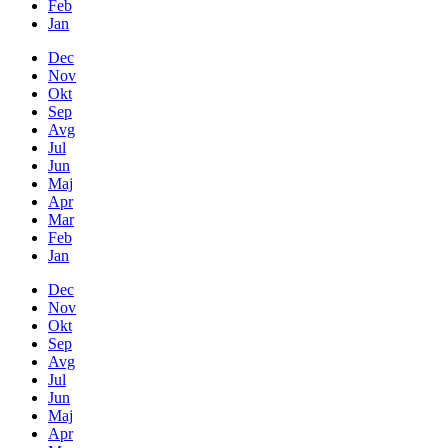
Feb
Jan
Dec
Nov
Okt
Sep
Avg
Jul
Jun
Maj
Apr
Mar
Feb
Jan
Dec
Nov
Okt
Sep
Avg
Jul
Jun
Maj
Apr