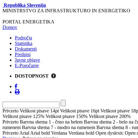
Republika Slovenija
MINISTRSTVO ZA INFRASTRUKTURO IN ENERGETIKO
PORTAL ENERGETIKA
Domov
Področja
Statistika
Dokumenti
Predpisi
Javne objave
E-Poročanje
DOSTOPNOST
Privzeto
Velikost pisave 14pt
Velikost pisave 16pt
Velikost pisave 18p
Velikost pisave 125%
Velikost pisave 150%
Velikost pisave 200%
Privzeto
Barvna shema 1 - črno na belem
Barvna shema 2 - belo na 
rumenem
Barvna shema 7 - modro na rumenem
Barvna shema 8 - r
Privzeto
Arial
Arial bold
Verdana
Verdana bold
Open dyslexic
Open d