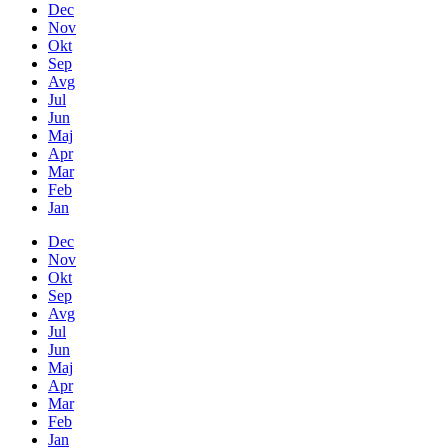
Dec
Nov
Okt
Sep
Avg
Jul
Jun
Maj
Apr
Mar
Feb
Jan
Dec
Nov
Okt
Sep
Avg
Jul
Jun
Maj
Apr
Mar
Feb
Jan