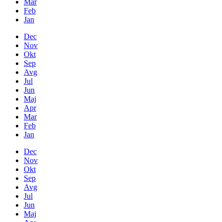
Mar
Feb
Jan
Dec
Nov
Okt
Sep
Avg
Jul
Jun
Maj
Apr
Mar
Feb
Jan
Dec
Nov
Okt
Sep
Avg
Jul
Jun
Maj