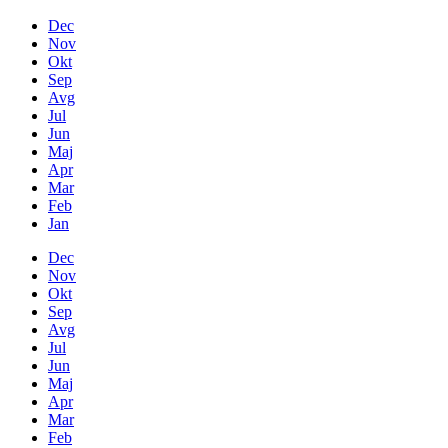
Dec
Nov
Okt
Sep
Avg
Jul
Jun
Maj
Apr
Mar
Feb
Jan
Dec
Nov
Okt
Sep
Avg
Jul
Jun
Maj
Apr
Mar
Feb