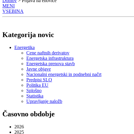
Domov
> Prijava na enovice
MENI
VSEBINA
Kategorija novic
Energetika
Cene naftnih derivatov
Energetska infrastruktura
Energetska prenova stavb
Javne objave
Nacionalni energetski in podnebni načrt
Predpisi SLO
Politika EU
Splošno
Statistika
Upravljanje naložb
Časovno obdobje
2026
2025