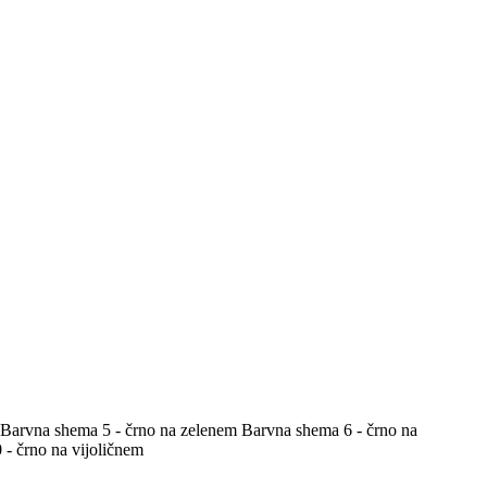
Barvna shema 5 - črno na zelenem
Barvna shema 6 - črno na
- črno na vijoličnem