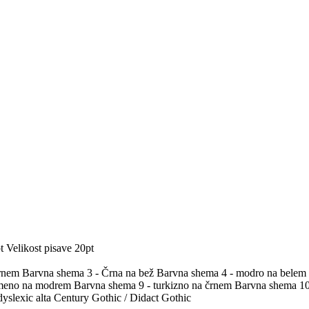
t
Velikost pisave 20pt
črnem
Barvna shema 3 - Črna na bež
Barvna shema 4 - modro na belem
umeno na modrem
Barvna shema 9 - turkizno na črnem
Barvna shema 10 
yslexic alta
Century Gothic / Didact Gothic