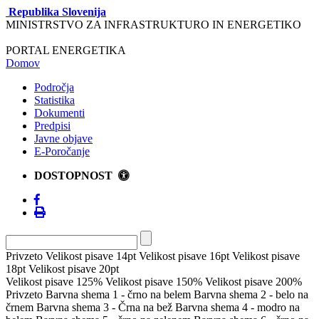
Republika Slovenija
MINISTRSTVO ZA INFRASTRUKTURO IN ENERGETIKO
PORTAL ENERGETIKA
Domov
Področja
Statistika
Dokumenti
Predpisi
Javne objave
E-Poročanje
DOSTOPNOST
Privzeto
Velikost pisave 14pt
Velikost pisave 16pt
Velikost pisave
18pt
Velikost pisave 20pt
Velikost pisave 125%
Velikost pisave 150%
Velikost pisave 200%
Privzeto
Barvna shema 1 - črno na belem
Barvna shema 2 - belo na
črnem
Barvna shema 3 - Črna na bež
Barvna shema 4 - modro na