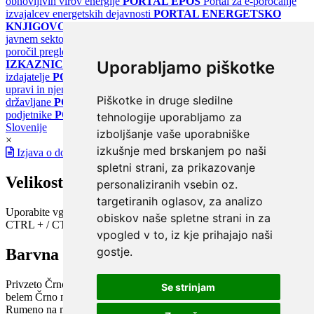
obnovljivih virov energije
PORTAL EPOS
Portal za e-poročanje
izvajalcev energetskih dejavnosti
PORTAL ENERGETSKO
KNJIGOVODSTVO
Portal za poročanje o upravljanju z energijo v
javnem sektorju
PORTAL KLIMATSKI SISTEMI
Register
poročil pregledov klimatskih sistemov
PORTAL ENERGETSKE
Uporabljamo piškotke
IZKAZNICE
Register energetskih izkaznic - za izdelovalce in
izdajatelje
PORTAL GOV.SI
Osrednje spletno mesto o državni
upravi in njenih storitvah
PORTAL eUPRAVA
Državni portal za
Piškotke in druge sledilne
državljane
PORTAL SPOT
Državni portal za podjetja in
podjetnike
PORTAL OPSI
Državni portal odprtih podatkov
tehnologije uporabljamo za
Slovenije
izboljšanje vaše uporabniške
×
izkušnje med brskanjem po naši
Izjava o dostopnosti
spletni strani, za prikazovanje
Velikost pisave
personaliziranih vsebin oz.
targetiranih oglasov, za analizo
Uporabite vgrajeno funkcijo brskalnika
obiskov naše spletne strani in za
CTRL + / CTRL -
vpogled v to, iz kje prihajajo naši
gostje.
Barvna shema
Privzeto
Črno na belem
Belo na črnem
Črno na bež
Modro na
Se strinjam
belem
Črno na zelenem
Črno na rumenem
Modro na rumenem
Rumeno na modrem
Turkizno na črnem
Črno na vijoličnem