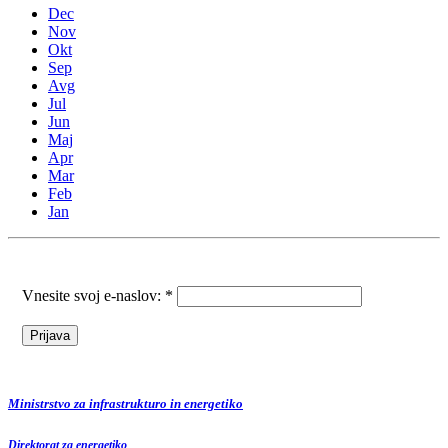
Dec
Nov
Okt
Sep
Avg
Jul
Jun
Maj
Apr
Mar
Feb
Jan
Vnesite svoj e-naslov: *
Ministrstvo za infrastrukturo in energetiko
Direktorat za energetiko