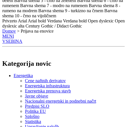
belem
Barvna shema 5 - črno na zelenem
Barvna shema 6 - črno na
rumenem
Barvna shema 7 - modro na rumenem
Barvna shema 8 -
rumeno na modrem
Barvna shema 9 - turkizno na črnem
Barvna
shema 10 - črno na vijoličnem
Privzeto
Arial
Arial bold
Verdana
Verdana bold
Open dyslexic
Open
dyslexic alta
Century Gothic / Didact Gothic
Domov
> Prijava na enovice
MENI
VSEBINA
Kategorija novic
Energetika
Cene naftnih derivatov
Energetska infrastruktura
Energetska prenova stavb
Javne objave
Nacionalni energetski in podnebni načrt
Predpisi SLO
Politika EU
Splošno
Statistika
Upravljanje naložb