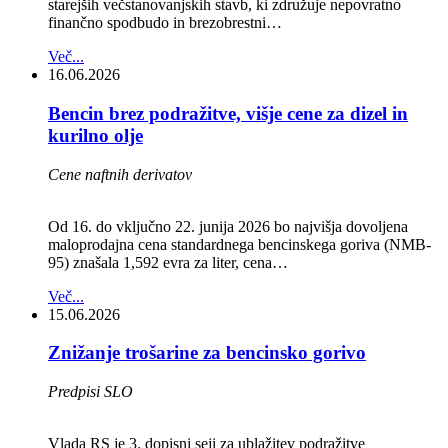
starejših večstanovanjskih stavb, ki združuje nepovratno
finančno spodbudo in brezobrestni…
Več...
16.06.2026
Bencin brez podražitve, višje cene za dizel in
kurilno olje
Cene naftnih derivatov
Od 16. do vključno 22. junija 2026 bo najvišja dovoljena
maloprodajna cena standardnega bencinskega goriva (NMB-
95) znašala 1,592 evra za liter, cena…
Več...
15.06.2026
Znižanje trošarine za bencinsko gorivo
Predpisi SLO
Vlada RS je 3. dopisni seji za ublažitev podražitve