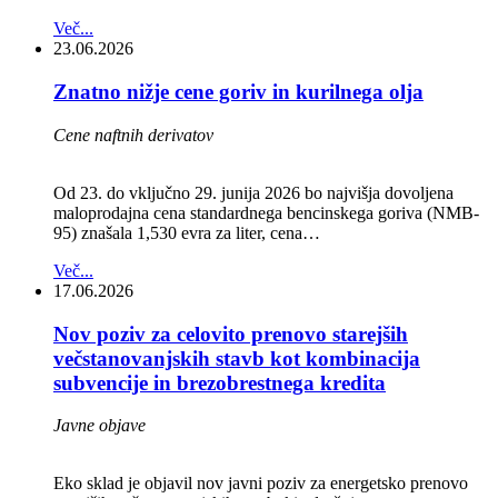
Več...
23.06.2026
Znatno nižje cene goriv in kurilnega olja
Cene naftnih derivatov
Od 23. do vključno 29. junija 2026 bo najvišja dovoljena
maloprodajna cena standardnega bencinskega goriva (NMB-
95) znašala 1,530 evra za liter, cena…
Več...
17.06.2026
Nov poziv za celovito prenovo starejših
večstanovanjskih stavb kot kombinacija
subvencije in brezobrestnega kredita
Javne objave
Eko sklad je objavil nov javni poziv za energetsko prenovo