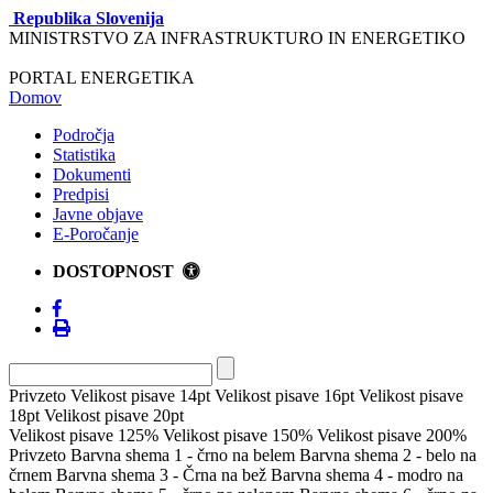
Republika Slovenija
MINISTRSTVO ZA INFRASTRUKTURO IN ENERGETIKO
PORTAL ENERGETIKA
Domov
Področja
Statistika
Dokumenti
Predpisi
Javne objave
E-Poročanje
DOSTOPNOST
Privzeto
Velikost pisave 14pt
Velikost pisave 16pt
Velikost pisave
18pt
Velikost pisave 20pt
Velikost pisave 125%
Velikost pisave 150%
Velikost pisave 200%
Privzeto
Barvna shema 1 - črno na belem
Barvna shema 2 - belo na
črnem
Barvna shema 3 - Črna na bež
Barvna shema 4 - modro na