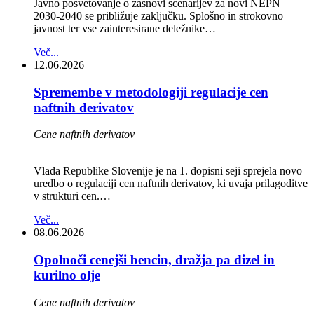
Javno posvetovanje o zasnovi scenarijev za novi NEPN
2030-2040 se približuje zaključku. Splošno in strokovno
javnost ter vse zainteresirane deležnike…
Več...
12.06.2026
Spremembe v metodologiji regulacije cen
naftnih derivatov
Cene naftnih derivatov
Vlada Republike Slovenije je na 1. dopisni seji sprejela novo
uredbo o regulaciji cen naftnih derivatov, ki uvaja prilagoditve
v strukturi cen.…
Več...
08.06.2026
Opolnoči cenejši bencin, dražja pa dizel in
kurilno olje
Cene naftnih derivatov