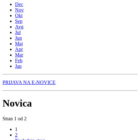
Dec
Nov
Okt
Sep
Avg
Jul
Jun
Maj
Apr
Mar
Feb
Jan
PRIJAVA NA E-NOVICE
Novica
Stran 1 od 2
1
2