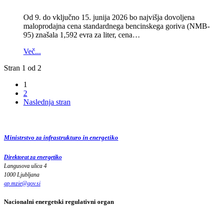
Od 9. do vključno 15. junija 2026 bo najvišja dovoljena
maloprodajna cena standardnega bencinskega goriva (NMB-
95) znašala 1,592 evra za liter, cena…
Več...
Stran 1 od 2
1
2
Naslednja stran
Ministrstvo za infrastrukturo in energetiko
Direktorat za energetiko
Langusova ulica 4
1000 Ljubljana
gp.mzie
@
gov
.
si
Nacionalni energetski regulativni organ