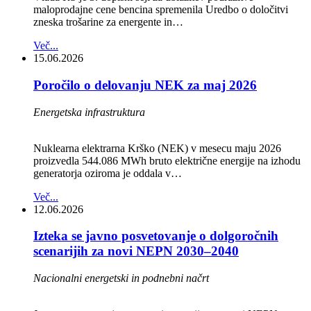
maloprodajne cene bencina spremenila Uredbo o določitvi
zneska trošarine za energente in…
Več...
15.06.2026
Poročilo o delovanju NEK za maj 2026
Energetska infrastruktura
Nuklearna elektrarna Krško (NEK) v mesecu maju 2026
proizvedla 544.086 MWh bruto električne energije na izhodu
generatorja oziroma je oddala v…
Več...
12.06.2026
Izteka se javno posvetovanje o dolgoročnih
scenarijih za novi NEPN 2030–2040
Nacionalni energetski in podnebni načrt