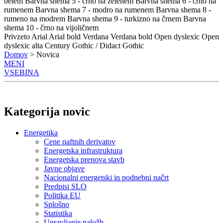
belem
Barvna shema 5 - črno na zelenem
Barvna shema 6 - črno na
rumenem
Barvna shema 7 - modro na rumenem
Barvna shema 8 -
rumeno na modrem
Barvna shema 9 - turkizno na črnem
Barvna
shema 10 - črno na vijoličnem
Privzeto
Arial
Arial bold
Verdana
Verdana bold
Open dyslexic
Open
dyslexic alta
Century Gothic / Didact Gothic
Domov
> Novica
MENI
VSEBINA
Kategorija novic
Energetika
Cene naftnih derivatov
Energetska infrastruktura
Energetska prenova stavb
Javne objave
Nacionalni energetski in podnebni načrt
Predpisi SLO
Politika EU
Splošno
Statistika
Upravljanje naložb